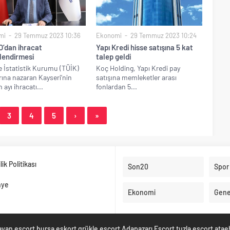
mi
29 Temmuz 2023 10:36
Ekonomi
29 Temmuz 2023 10:24
’dan ihracat
Yapı Kredi hisse satışına 5 kat
lendirmesi
talep geldi
e İstatistik Kurumu (TÜİK)
Koç Holding, Yapı Kredi pay
rına nazaran Kayseri’nin
satışına memleketler arası
 ayı ihracatı...
fonlardan 5...
3
4
5
›
»
ilik Politikası
Son20
Spor
nye
Ekonomi
Gene
ayan escort
bursa eskort
grükle escort
Adapazarı Escort
tuzla escort
atae