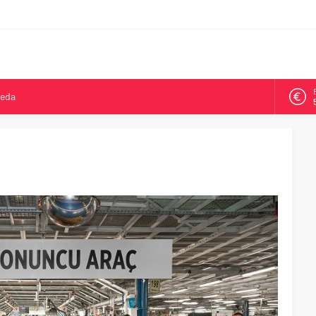
veda
kya’da ikinci oldu
arşısı’na ilk kazma
ne 500 bin liralık bilimsel destek
Tepeköy’de asfalt mesaisi