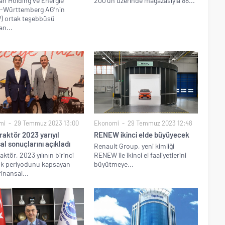
n Holding ve Energie
200’ün üzerinde mağazasıyla 88...
-Württemberg AG’nin
) ortak teşebbüsü
n...
mi
29 Temmuz 2023 13:00
Ekonomi
29 Temmuz 2023 12:48
aktör 2023 yarıyıl
RENEW ikinci elde büyüyecek
al sonuçlarını açıkladı
Renault Group, yeni kimliği
aktör, 2023 yılının birinci
RENEW ile ikinci el faaliyetlerini
ylık periyodunu kapsayan
büyütmeye...
 finansal...