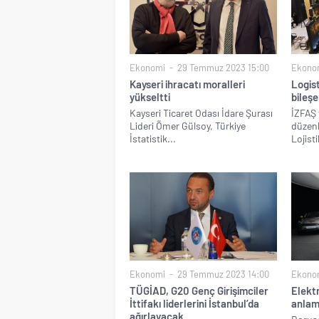
Ekonomi
29 Temmuz 2023 15:00
Ekono
Kayseri ihracatı moralleri
Logis
yükseltti
bileşe
Kayseri Ticaret Odası İdare Şurası
İZFAŞ 
Lideri Ömer Gülsoy, Türkiye
düzenl
İstatistik...
Lojisti
Ekonomi
29 Temmuz 2023 14:00
Ekono
TÜGİAD, G20 Genç Girişimciler
Elektr
İttifakı liderlerini İstanbul’da
anlamlı
ağırlayacak