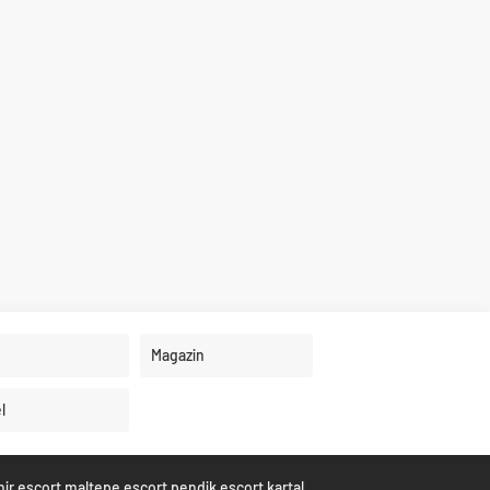
Magazin
l
hir escort
maltepe escort
pendik escort
kartal