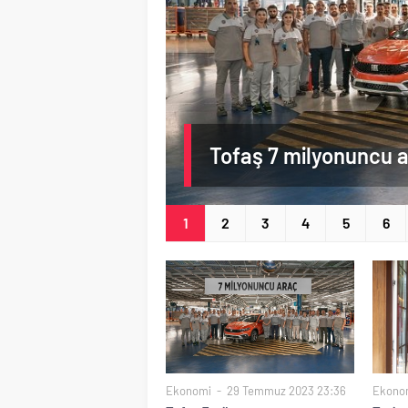
Tofaş 7 milyonuncu ar
1
2
3
4
5
6
Ekonomi
29 Temmuz 2023 23:36
Ekono