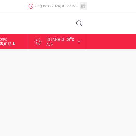
7 Ağustos 2026, 01:23:59
İSTANBUL
31°C
EURO
55,0112
AÇIK
ALTIN
6.519,97
BİST
13.798,82
DOLAR
47,7025