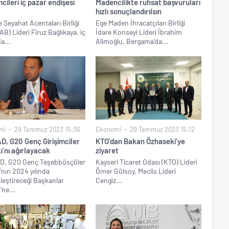
cileri iç pazar endişesi
Madencilikte ruhsat başvuruları
hızlı sonuçlandırılsın
e Seyahat Acentaları Birliği
Ege Maden İhracatçıları Birliği
B) Lideri Firuz Bağlıkaya, iç
İdare Konseyi Lideri İbrahim
a...
Alimoğlu, Bergama’da...
mi
29 Temmuz 2023 15:36
Ekonomi
29 Temmuz 2023 15:12
D, G20 Genç Girişimciler
KTO’dan Bakan Özhaseki’ye
kı’nı ağırlayacak
ziyaret
D, G20 Genç Teşebbüsçüler
Kayseri Ticaret Odası (KTO) Lideri
ı’nın 2024 yılında
Ömer Gülsoy, Meclis Lideri
leştireceği Başkanlar
Cengiz...
’ne...