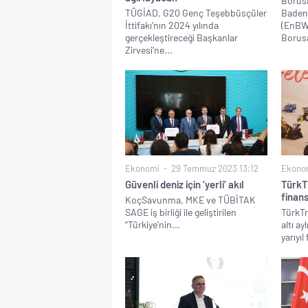
Borusa
TÜGİAD, G20 Genç Teşebbüsçüler
Baden
İttifakı’nın 2024 yılında
(EnBW
gerçekleştireceği Başkanlar
Borusa
Zirvesi’ne...
Ekonomi
29 Temmuz 2023 13:12
Ekono
Güvenli deniz için ‘yerli’ akıl
TürkTr
finans
KoçSavunma, MKE ve TÜBİTAK
SAGE iş birliği ile geliştirilen
TürkTr
“Türkiye’nin...
altı a
yarıyıl