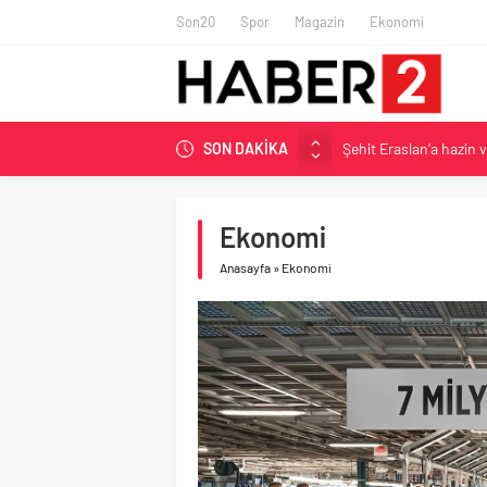
Son20
Spor
Magazin
Ekonomi
Şehit Eraslan’a hazin 
SON DAKİKA
Toprak Razgatlıoğlu Çe
Malatya’da Bakırcılar Ç
Ekonomi
BAU Tıp’tan öğrencileri
Anasayfa
»
Ekonomi
İzmit Belediyesi’nden 