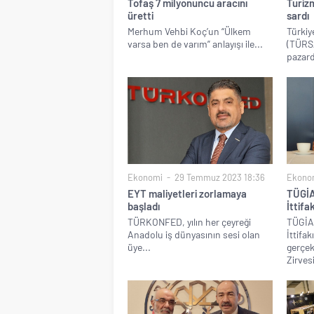
Tofaş 7 milyonuncu aracını
Turizm
üretti
sardı
Merhum Vehbi Koç’un “Ülkem
Türkiy
varsa ben de varım” anlayışı ile...
(TÜRSA
pazard
Ekonomi
29 Temmuz 2023 18:36
Ekono
EYT maliyetleri zorlamaya
TÜGİA
başladı
İttifa
TÜRKONFED, yılın her çeyreği
TÜGİA
Anadolu iş dünyasının sesi olan
İttifak
üye...
gerçek
Zirvesi