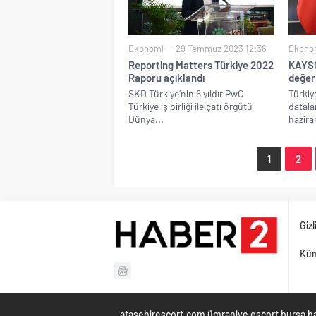
Ekonomi
29 Temmuz 2023 12:36
Ekono
Reporting Matters Türkiye 2022
KAYSO
Raporu açıklandı
değer
SKD Türkiye’nin 6 yıldır PwC
Türkiy
Türkiye iş birliği ile çatı örgütü
datala
Dünya...
haziran
1
2
Gizl
Kü
atasehirescort.com
ümraniye escort
bursa b