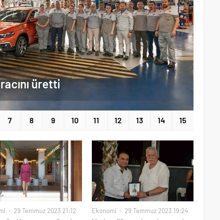
acını üretti
7
8
9
10
11
12
13
14
15
mi
29 Temmuz 2023 21:12
Ekonomi
29 Temmuz 2023 19:24