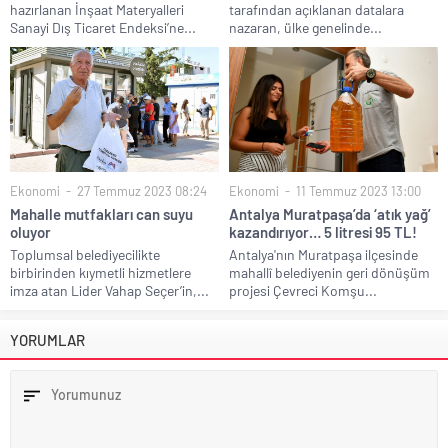
hazırlanan İnşaat Materyalleri
tarafından açıklanan datalara
Sanayi Dış Ticaret Endeksi’ne...
nazaran, ülke genelinde...
Ekonomi
27 Temmuz 2023 08:24
Ekonomi
11 Temmuz 2023 13:00
Mahalle mutfakları can suyu
Antalya Muratpaşa’da ‘atık yağ’
oluyor
kazandırıyor… 5 litresi 95 TL!
Toplumsal belediyecilikte
Antalya'nın Muratpaşa ilçesinde
birbirinden kıymetli hizmetlere
mahallî belediyenin geri dönüşüm
imza atan Lider Vahap Seçer’in,...
projesi Çevreci Komşu...
YORUMLAR