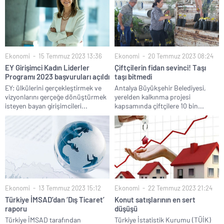
Ekonomi
15 Temmuz 2023 13:36
Ekonomi
20 Temmuz 2023 08:24
EY Girişimci Kadın Liderler
Çiftçilerin fidan sevinci! Taşı
Programı 2023 başvuruları açıldı
taşı bitmedi
EY; ülkülerini gerçekleştirmek ve
Antalya Büyükşehir Belediyesi,
vizyonlarını gerçeğe dönüştürmek
yerelden kalkınma projesi
isteyen bayan girişimcileri...
kapsamında çiftçilere 10 bin...
Ekonomi
13 Temmuz 2023 15:12
Ekonomi
22 Temmuz 2023 21:24
Türkiye İMSAD’dan ‘Dış Ticaret’
Konut satışlarının en sert
raporu
düşüşü
Türkiye İMSAD tarafından
Türkiye İstatistik Kurumu (TÜİK)