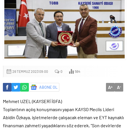
26 TEMMUZ 2023 09:00
0
564
A
A
ABONE OL
+
-
Mehmet UZEL (KAYSERİ İGFA)
Toplantının açılış konuşmasını yapan KAYSO Meclis Lideri
Abidin Özkaya, işletmelerde çalışacak eleman ve EYT kaynaklı
finansman zahmeti yaşadıklarını söz ederek, “Son devirlerde