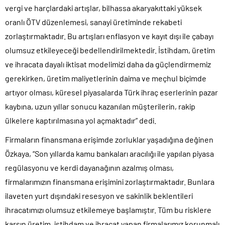
vergi ve harçlardaki artışlar, bilhassa akaryakıttaki yüksek
oranlı ÖTV düzenlemesi, sanayi üretiminde rekabeti
zorlaştırmaktadır. Bu artışları enflasyon ve kayıt dışı ile çabayı
olumsuz etkileyeceği bedellendirilmektedir. İstihdam, üretim
ve ihracata dayalı iktisat modelimizi daha da güçlendirmemiz
gerekirken, üretim maliyetlerinin daima ve meçhul biçimde
artıyor olması, küresel piyasalarda Türk ihraç eserlerinin pazar
kaybına, uzun yıllar sonucu kazanılan müşterilerin, rakip
ülkelere kaptırılmasına yol açmaktadır” dedi.
Firmaların finansmana erişimde zorluklar yaşadığına değinen
Özkaya, “Son yıllarda kamu bankaları aracılığı ile yapılan piyasa
regülasyonu ve kerdi dayanağının azalmış olması,
firmalarımızın finansmana erişimini zorlaştırmaktadır. Bunlara
ilaveten yurt dışındaki resesyon ve sakinlik beklentileri
ihracatımızı olumsuz etkilemeye başlamıştır. Tüm bu risklere
karşın üretim, istihdam ve ihracat yapan firmalarımız korunmalı