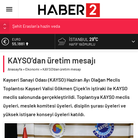
Şehit Eraslan’a hazin veda
Toprak Razgatlıoğlu Çekya’da ikinci oldu
İSTANBUL
29°C
EURO
55,1881
Malatya’da Bakırcılar Çarşısı’na ilk kazma
HAFIF YAĞMURLU
BAU Tıp’tan öğrencilerine 500 bin liralık bilimsel destek
ALTIN
KAYSO’dan üretim mesajı
6.660,55
İzmit Belediyesi’nden Tepeköy’de asfalt mesaisi
Anasayfa
»
Ekonomi
»
KAYSO’dan üretim mesajı
BİST
13.779,39
Kayseri Sanayi Odası (KAYSO) Haziran Ayı Olağan Meclis
DOLAR
Toplantısı Kayseri Valisi Gökmen Çiçek’in iştiraki ile KAYSO
47,7111
meclis salonunda gerçekleştirildi. Toplantıya KAYSO meclis
üyeleri, meslek komitesi üyeleri, disiplin şurası üyeleri ve
yüksek istişare konseyi üyeleri katıldı.