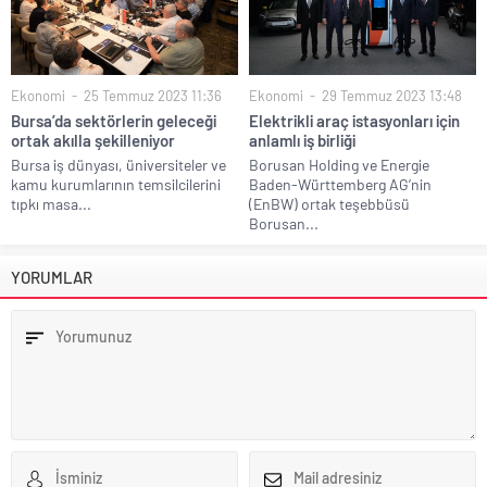
Ekonomi
25 Temmuz 2023 11:36
Ekonomi
29 Temmuz 2023 13:48
Bursa’da sektörlerin geleceği
Elektrikli araç istasyonları için
ortak akılla şekilleniyor
anlamlı iş birliği
Bursa iş dünyası, üniversiteler ve
Borusan Holding ve Energie
kamu kurumlarının temsilcilerini
Baden-Württemberg AG’nin
tıpkı masa...
(EnBW) ortak teşebbüsü
Borusan...
YORUMLAR