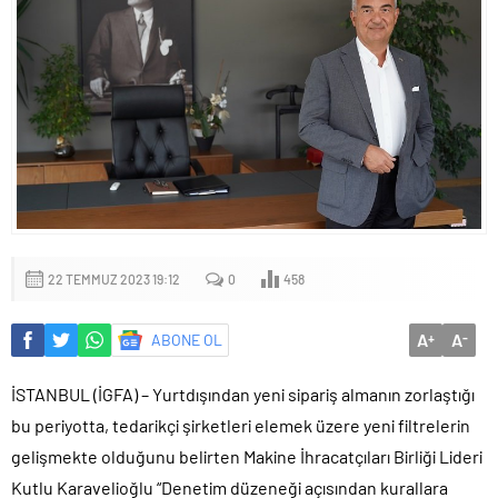
22 TEMMUZ 2023 19:12
0
458
A
A
ABONE OL
+
-
İSTANBUL (İGFA) – Yurtdışından yeni sipariş almanın zorlaştığı
bu periyotta, tedarikçi şirketleri elemek üzere yeni filtrelerin
gelişmekte olduğunu belirten Makine İhracatçıları Birliği Lideri
Kutlu Karavelioğlu “Denetim düzeneği açısından kurallara