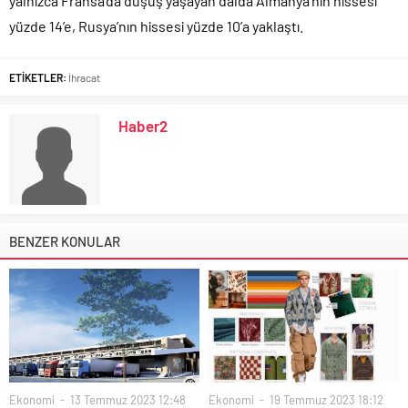
yalnızca Fransa’da düşüş yaşayan dalda Almanya’nın hissesi
yüzde 14’e, Rusya’nın hissesi yüzde 10’a yaklaştı.
ETİKETLER:
İhracat
Haber2
BENZER KONULAR
Ekonomi
13 Temmuz 2023 12:48
Ekonomi
19 Temmuz 2023 18:12