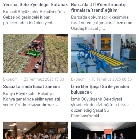
Yeni hal Gebze’ye değer katacak
Bursa’da UTİB’den ihracatçı
firmalara ‘trend’ eğitim
Kocaeli Büyükşehir Belediyesi'nin
Gebze bölgesindeki itibarlı
Bursa'da dokumacılık kesimine
projelerinden biri olan yeni...
taraf veren çalışmalara imza atan
Uludağ İhracatçı...
Ekonomi
23 Temmuz 2023 13:00
Ekonomi
18 Temmuz 2023 08:36
Susuz tarımda hasat zamanı
İzmirliler Şaşal Su ile yeniden
buluşacak
Konya Büyükşehir Belediyesi,
Konya genelinde ekilmeyen atıl
İzmir Büyükşehir Belediyesi
yerleri üretime kazandırmak...
şirketlerinden İzDoğa’nın tekrar
düzenlediği Şaşal Su
Fabrikası’ndaki...