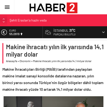
Şehit Eraslan’a hazin veda
Toprak Razgatlıoğlu Çekya’da ikinci oldu
İSTANBUL
31°C
EURO
55,0919
Malatya’da Bakırcılar Çarşısı’na ilk kazma
PARÇALI BULUTLU
BAU Tıp’tan öğrencilerine 500 bin liralık bilimsel destek
ALTIN
Makine ihracatı yılın ilk yarısında 14,1
6.525,81
İzmit Belediyesi’nden Tepeköy’de asfalt mesaisi
milyar dolar
BİST
13.703,13
Anasayfa
»
Ekonomi
»
Makine ihracatı yılın ilk yarısında 14,1 milyar dolar
DOLAR
Makine İhracatçıları Birliği (MAİB) tarafından paylaşılan
47,5932
makine imalat sanayi konsolide datalarına nazaran, yılın
birinci yarısı sonunda Türkiye’nin özgür bölgeler dâhil toplam
makine ihracatı yüzde 10 artarak 14,1 milyar dolar oldu.