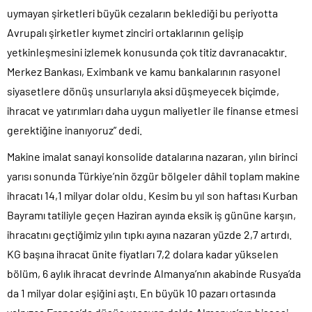
uymayan şirketleri büyük cezaların beklediği bu periyotta
Avrupalı şirketler kıymet zinciri ortaklarının gelişip
yetkinleşmesini izlemek konusunda çok titiz davranacaktır.
Merkez Bankası, Eximbank ve kamu bankalarının rasyonel
siyasetlere dönüş unsurlarıyla aksi düşmeyecek biçimde,
ihracat ve yatırımları daha uygun maliyetler ile finanse etmesi
gerektiğine inanıyoruz” dedi.
Makine imalat sanayi konsolide datalarına nazaran, yılın birinci
yarısı sonunda Türkiye’nin özgür bölgeler dâhil toplam makine
ihracatı 14,1 milyar dolar oldu. Kesim bu yıl son haftası Kurban
Bayramı tatiliyle geçen Haziran ayında eksik iş gününe karşın,
ihracatını geçtiğimiz yılın tıpkı ayına nazaran yüzde 2,7 artırdı.
KG başına ihracat ünite fiyatları 7,2 dolara kadar yükselen
bölüm, 6 aylık ihracat devrinde Almanya’nın akabinde Rusya’da
da 1 milyar dolar eşiğini aştı. En büyük 10 pazarı ortasında