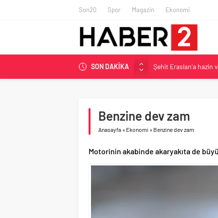
Son20
Spor
Magazin
Ekonomi
SON DAKİKA
Şehit Eraslan’a hazin 
Toprak Razgatlıoğlu Çe
Malatya’da Bakırcılar Ç
BAU Tıp’tan öğrencileri
Benzine dev zam
İzmit Belediyesi’nden 
Anasayfa
»
Ekonomi
»
Benzine dev zam
Motorinin akabinde akaryakıta de büyük