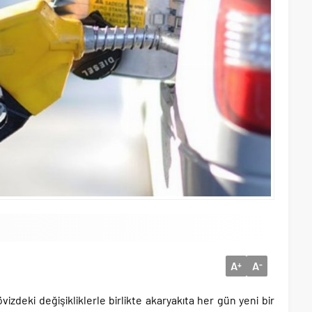
A
A
+
-
övizdeki değişikliklerle birlikte akaryakıta her gün yeni bir