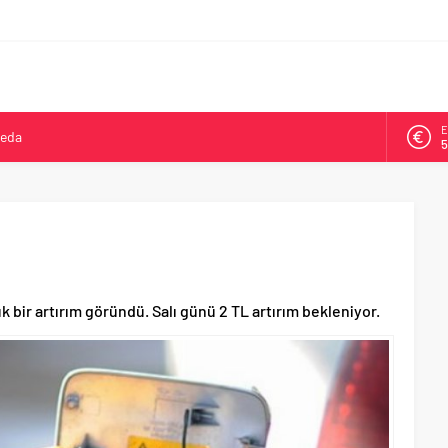
E
veda
5
kya’da ikinci oldu
A
6
arşısı’na ilk kazma
ne 500 bin liralık bilimsel destek
B
1
Tepeköy’de asfalt mesaisi
D
4
 bir artırım göründü. Salı günü 2 TL artırım bekleniyor.