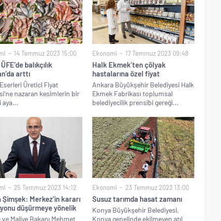
mi
14 Temmuz 2023 15:00
Ekonomi
17 Temmuz 2023 09:48
ÜFE’de balıkçılık
Halk Ekmek’ten çölyak
n’da arttı
hastalarına özel fiyat
serleri Üretici Fiyat
Ankara Büyükşehir Belediyesi Halk
i'ne nazaran kesimlerin bir
Ekmek Fabrikası toplumsal
 aya...
belediyecilik prensibi gereği...
mi
25 Temmuz 2023 14:12
Ekonomi
23 Temmuz 2023 13:00
 Şimşek: Merkez’in kararı
Susuz tarımda hasat zamanı
syonu düşürmeye yönelik
Konya Büyükşehir Belediyesi,
 ve Maliye Bakanı Mehmet
Konya genelinde ekilmeyen atıl