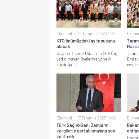
Ekonomi
25 Temmuz 2023 13:12
Ekono
KTO önümüzdeki ay tapusunu
Tarım 
alacak
Hazira
Kayseri Ticaret Odası'nın (KTO) iş
Tarım E
yeri olmayan üyelerine yönelik
Endeks
kurduğu...
evvelki
Ekonomi
17 Temmuz 2023 14:24
Ekono
Türk Sağlık-Sen: Zamların
Bakan
vergilerle geri alınmasına son
enfla
verilmeli
Hazine