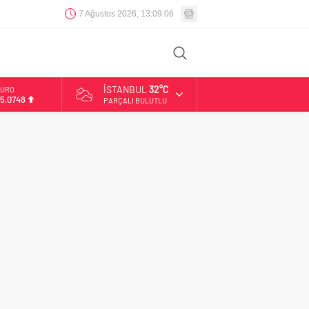
7 Ağustos 2026, 13:09:07
İSTANBUL
32°C
URO
5,0748
PARÇALI BULUTLU
LTIN
.623,43
İST
3.785,25
OLAR
7,7048