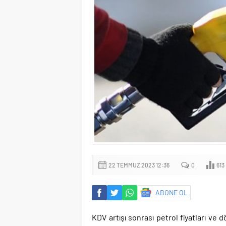
22 TEMMUZ 2023 12:36
0
613
ABONE OL
KDV artışı sonrası petrol fiyatları ve d