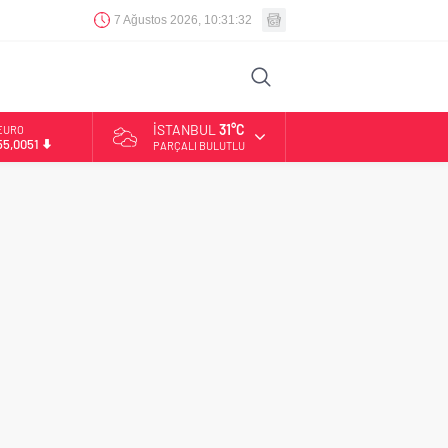
7 Ağustos 2026, 10:31:33
İSTANBUL
31°C
EURO
55,0051
PARÇALI BULUTLU
ALTIN
6.584,66
BİST
13.889,75
DOLAR
47,7046