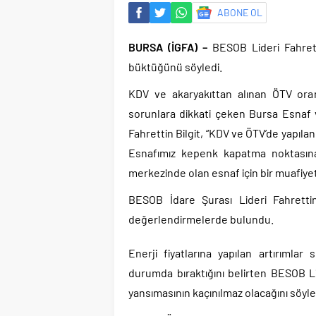
ABONE OL
BURSA (İGFA) –
BESOB Lideri Fahretti
büktüğünü söyledi.
KDV ve akaryakıttan alınan ÖTV oranı
sorunlara dikkati çeken Bursa Esnaf v
Fahrettin Bilgit, “KDV ve ÖTV’de yapıla
Esnafımız kepenk kapatma noktasın
merkezinde olan esnaf için bir muafiyet
BESOB İdare Şurası Lideri Fahretti
değerlendirmelerde bulundu.
Enerji fiyatlarına yapılan artırımlar
durumda bıraktığını belirten BESOB Li
yansımasının kaçınılmaz olacağını söyle