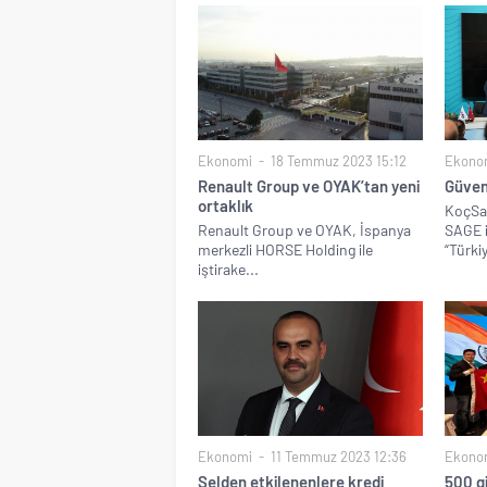
Ekonomi
18 Temmuz 2023 15:12
Ekono
Renault Group ve OYAK’tan yeni
Güvenli
ortaklık
KoçSa
Renault Group ve OYAK, İspanya
SAGE iş
merkezli HORSE Holding ile
“Türkiy
iştirake...
Ekonomi
11 Temmuz 2023 12:36
Ekono
Selden etkilenenlere kredi
500 gi