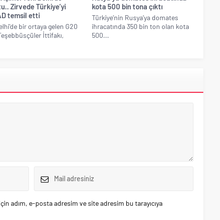
u.. Zirvede Türkiye’yi
kota 500 bin tona çıktı
D temsil etti
Türkiye’nin Rusya’ya domates
elhi'de bir ortaya gelen G20
ihracatında 350 bin ton olan kota
eşebbüsçüler İttifakı,
500...
.
çin adım, e-posta adresim ve site adresim bu tarayıcıya