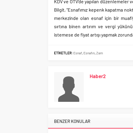
KDV ve ÖTV’de yapılan düzenlemeler ve
Bilgit, “Esnafımız kepenk kapatma nok
merkezinde olan esnaf için bir muafi
sırtına binen artırım ve vergi yükünü
istemese de fiyat artışı yapmak zorund
ETİKETLER:
Esnaf
,
Esnafın
,
Zam
Haber2
BENZER KONULAR