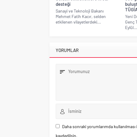
desteği
buluşt
TÜGİA
Sanayi ve Teknoloji Bakanı
Mehmet Fatih Kacır, selden
Yeni D
etkilenen vilayetlerdeki...
Genç T
Eylül..
YORUMLAR
Daha sonraki yorumlarımda kullanılması i
kaydedilsin.