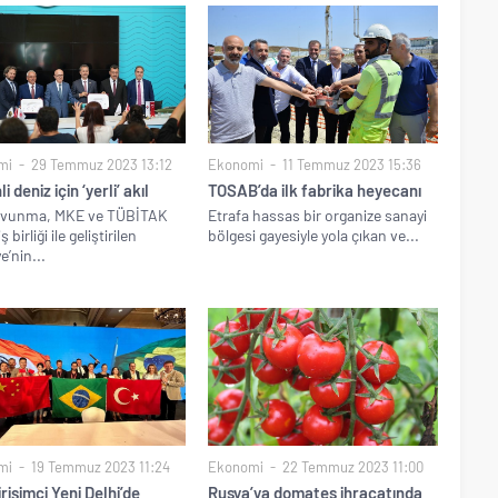
mi
29 Temmuz 2023 13:12
Ekonomi
11 Temmuz 2023 15:36
 deniz için ‘yerli’ akıl
TOSAB’da ilk fabrika heyecanı
vunma, MKE ve TÜBİTAK
Etrafa hassas bir organize sanayi
 birliği ile geliştirilen
bölgesi gayesiyle yola çıkan ve...
e’nin...
mi
19 Temmuz 2023 11:24
Ekonomi
22 Temmuz 2023 11:00
rişimci Yeni Delhi’de
Rusya’ya domates ihracatında