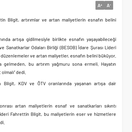
A
A
+
-
n Bilgit, artırımlar ve artan maliyetlerin esnafın belini
nda artışa gidilmesiyle birlikte esnafın yaşayabileceği
e Sanatkarlar Odaları Birliği (BESOB) İdare Şurası Lideri
n düzenlemeler ve artan maliyetler, esnafın belini büküyor.
a gelmeden, bu artırım yağmuru sona ermeli. Hayatın
 olmalı” dedi.
n Bilgit, KDV ve ÖTV oranlarında yaşanan artışa dair
 sonrası artan maliyetlerin esnaf ve sanatkarları sıkıntı
deri Fahrettin Bilgit, bu maliyetlerin eser ve hizmetlere
di.