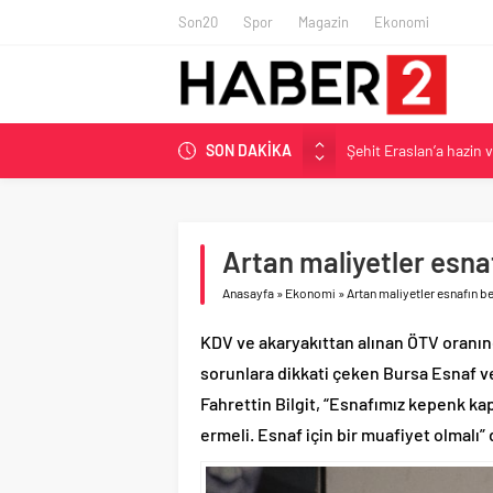
Son20
Spor
Magazin
Ekonomi
SON DAKİKA
Şehit Eraslan’a hazin 
Toprak Razgatlıoğlu Çe
Malatya’da Bakırcılar Ç
BAU Tıp’tan öğrencileri
Artan maliyetler esnaf
İzmit Belediyesi’nden 
Anasayfa
»
Ekonomi
»
Artan maliyetler esnafın be
KDV ve akaryakıttan alınan ÖTV oranınd
sorunlara dikkati çeken Bursa Esnaf ve
Fahrettin Bilgit, “Esnafımız kepenk 
ermeli. Esnaf için bir muafiyet olmalı” 