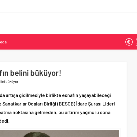
veda
kya’da ikinci oldu
arşısı’na ilk kazma
ne 500 bin liralık bilimsel destek
ın belini büküyor!
Tepeköy’de asfalt mesaisi
lini büküyor!
a artışa gidilmesiyle birlikte esnafın yaşayabileceği
 Sanatkarlar Odaları Birliği (BESOB) İdare Şurası Lideri
kapatma noktasına gelmeden, bu artırım yağmuru sona
dedi.