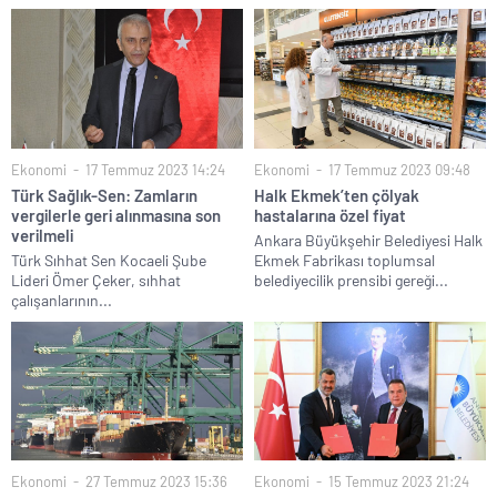
Ekonomi
17 Temmuz 2023 14:24
Ekonomi
17 Temmuz 2023 09:48
Türk Sağlık-Sen: Zamların
Halk Ekmek’ten çölyak
vergilerle geri alınmasına son
hastalarına özel fiyat
verilmeli
Ankara Büyükşehir Belediyesi Halk
Türk Sıhhat Sen Kocaeli Şube
Ekmek Fabrikası toplumsal
Lideri Ömer Çeker, sıhhat
belediyecilik prensibi gereği...
çalışanlarının...
Ekonomi
27 Temmuz 2023 15:36
Ekonomi
15 Temmuz 2023 21:24