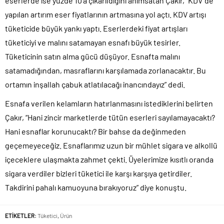
eserlerde ise yüzde 10’a çıkarıldığını anımsatan Çakır, “KDV ‘de
yapılan artırım eser fiyatlarının artmasına yol açtı. KDV artışı
tüketicide büyük yankı yaptı. Eserlerdeki fiyat artışları
tüketiciyi ve malını satamayan esnafı büyük tesirler.
Tüketicinin satın alma gücü düşüyor. Esnafta malını
satamadığından, masraflarını karşılamada zorlanacaktır. Bu
ortamın inşallah çabuk atlatılacağı inancındayız” dedi.
Esnafa verilen kelamların hatırlanmasını istediklerini belirten
Çakır, “Hani zincir marketlerde tütün eserleri sayılamayacaktı?
Hani esnaflar korunucaktı? Bir bahse da değinmeden
geçemeyeceğiz. Esnaflarımız uzun bir mühlet sigara ve alkollü
içeceklere ulaşmakta zahmet çekti. Üyelerimize kısıtlı oranda
sigara verdiler bizleri tüketici ile karşı karşıya getirdiler.
Takdirini pahalı kamuoyuna bırakıyoruz” diye konuştu.
ETİKETLER:
Tüketici
,
Ürün