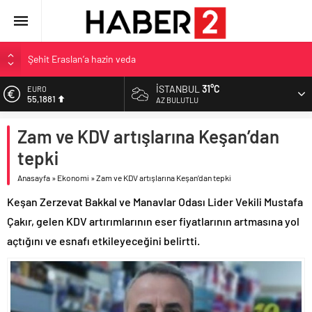
Şehit Eraslan’a hazin veda
Toprak Razgatlıoğlu Çekya’da ikinci oldu
İSTANBUL
31°C
EURO
55,1881
Malatya’da Bakırcılar Çarşısı’na ilk kazma
AZ BULUTLU
BAU Tıp’tan öğrencilerine 500 bin liralık bilimsel destek
ALTIN
Zam ve KDV artışlarına Keşan’dan
6.660,55
İzmit Belediyesi’nden Tepeköy’de asfalt mesaisi
tepki
BİST
13.779,39
Anasayfa
»
Ekonomi
»
Zam ve KDV artışlarına Keşan’dan tepki
DOLAR
Keşan Zerzevat Bakkal ve Manavlar Odası Lider Vekili Mustafa
47,7111
Çakır, gelen KDV artırımlarının eser fiyatlarının artmasına yol
açtığını ve esnafı etkileyeceğini belirtti.