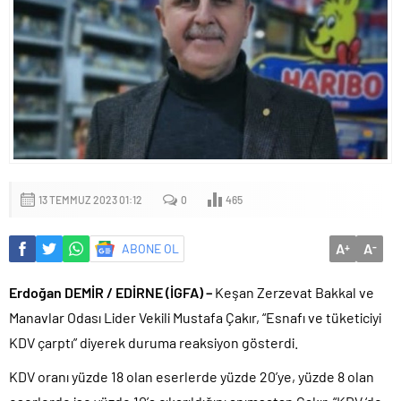
13 TEMMUZ 2023 01:12
0
465
A
A
ABONE OL
+
-
Erdoğan DEMİR / EDİRNE (İGFA) –
Keşan Zerzevat Bakkal ve
Manavlar Odası Lider Vekili Mustafa Çakır, “Esnafı ve tüketiciyi
KDV çarptı” diyerek duruma reaksiyon gösterdi.
KDV oranı yüzde 18 olan eserlerde yüzde 20’ye, yüzde 8 olan