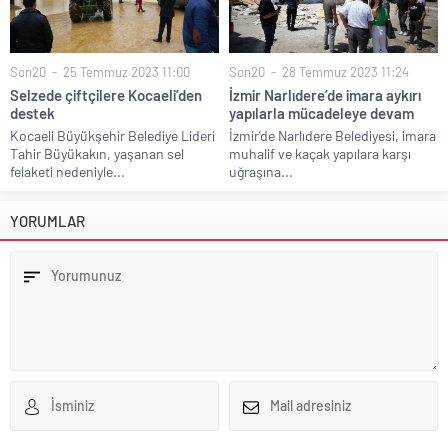
Son20
25 Temmuz 2023 11:00
Son20
28 Temmuz 2023 11:24
Selzede çiftçilere Kocaeli’den
İzmir Narlıdere’de imara aykırı
destek
yapılarla mücadeleye devam
Kocaeli Büyükşehir Belediye Lideri
İzmir'de Narlıdere Belediyesi, imara
Tahir Büyükakın, yaşanan sel
muhalif ve kaçak yapılara karşı
felaketi nedeniyle...
uğraşına...
YORUMLAR