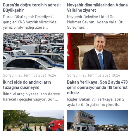
Bursa’da doğru tercihin adresi:
Nevşehir dinamiklerinden Adana
Büyükşehir
Valisi’ne ziyaret
Bursa Büyükşehir Belediyesi,
Nevşehir Belediye Lideri Dr.
gençleri YKS hazırlık sürecinde
Mehmet Savran, Adana Valisi Dr.
yalnız bırakmadığı üzere...
Süleyman...
Son20
26 Temmuz 2023 14:24
Son20
26 Temmuz 2023 18:24
İkinci elde dolandırıcıların
Bakan Yerlikaya: Son 2 ayda 478
tuzağına düşmeyin!
şehir operasyonunda 119 terörist
etkisiz
İkinci el araç piyasası son derece
hareketli geçişler yaşıyor. Son...
İçişleri Bakanı Ali Yerlikaya, son 2
ayda terör örgütlerine yönelik...