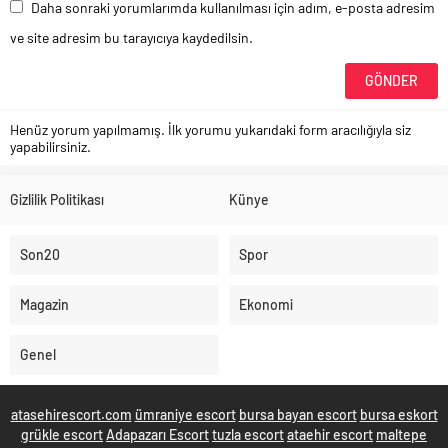
Daha sonraki yorumlarımda kullanılması için adım, e-posta adresim
ve site adresim bu tarayıcıya kaydedilsin.
Henüz yorum yapılmamış. İlk yorumu yukarıdaki form aracılığıyla siz
yapabilirsiniz.
Gizlilik Politikası
Künye
Son20
Spor
Magazin
Ekonomi
Genel
atasehirescort.com
ümraniye escort
bursa bayan escort
bursa eskort
grükle escort
Adapazarı Escort
tuzla escort
ataehir escort
maltepe