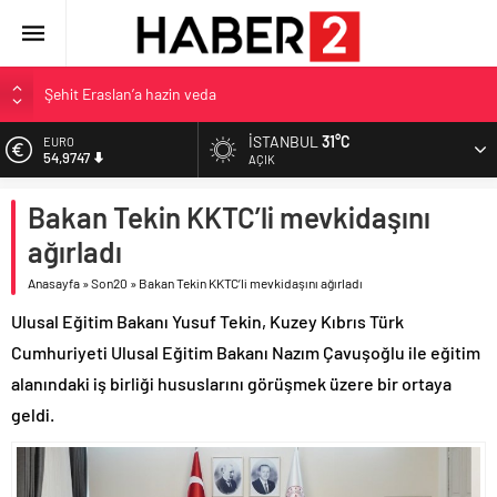
Şehit Eraslan’a hazin veda
Toprak Razgatlıoğlu Çekya’da ikinci oldu
İSTANBUL
31°C
EURO
54,9747
Malatya’da Bakırcılar Çarşısı’na ilk kazma
AÇIK
BAU Tıp’tan öğrencilerine 500 bin liralık bilimsel destek
ALTIN
Bakan Tekin KKTC’li mevkidaşını
6.499,25
İzmit Belediyesi’nden Tepeköy’de asfalt mesaisi
ağırladı
BİST
13.798,82
Anasayfa
»
Son20
»
Bakan Tekin KKTC’li mevkidaşını ağırladı
DOLAR
Ulusal Eğitim Bakanı Yusuf Tekin, Kuzey Kıbrıs Türk
47,5921
Cumhuriyeti Ulusal Eğitim Bakanı Nazım Çavuşoğlu ile eğitim
alanındaki iş birliği hususlarını görüşmek üzere bir ortaya
geldi.