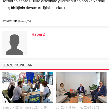
ilettikten sonra iki ülke ortasında yıllardır süren hoş ve verimli
bir iş birliğinin devam ettiğini hatırlattı.
ETİKETLER:
Bakan
,
Tek
Haber2
BENZER KONULAR
Son20
22 Temmuz 2023 15:36
Son20
11 Temmuz 2023 08:12