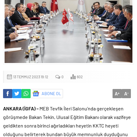
13 TEMMUZ 2023 19:12
0
602
A
A
ABONE OL
+
-
ANKARA (İGFA) –
MEB Tevfik İleri Salonu’nda gerçekleşen
görüşmede Bakan Tekin, Ulusal Eğitim Bakanı olarak vazifeye
geldikten sonra birinci ağırladıkları heyetin KKTC heyeti
olduğunu belirterek bundan büyük memnunluk duyduğunu