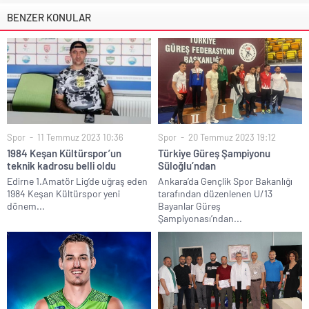
BENZER KONULAR
Spor
11 Temmuz 2023 10:36
Spor
20 Temmuz 2023 19:12
1984 Keşan Kültürspor’un
Türkiye Güreş Şampiyonu
teknik kadrosu belli oldu
Süloğlu’ndan
Edirne 1.Amatör Lig’de uğraş eden
Ankara’da Gençlik Spor Bakanlığı
1984 Keşan Kültürspor yeni
tarafından düzenlenen U/13
dönem...
Bayanlar Güreş
Şampiyonası’ndan...