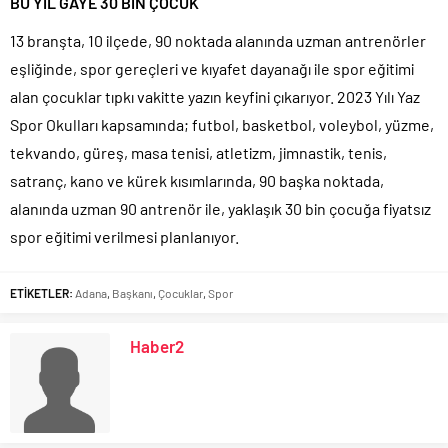
BU YIL GAYE 30 BİN ÇOCUK
13 branşta, 10 ilçede, 90 noktada alanında uzman antrenörler
eşliğinde, spor gereçleri ve kıyafet dayanağı ile spor eğitimi
alan çocuklar tıpkı vakitte yazın keyfini çıkarıyor. 2023 Yılı Yaz
Spor Okulları kapsamında; futbol, basketbol, voleybol, yüzme,
tekvando, güreş, masa tenisi, atletizm, jimnastik, tenis,
satranç, kano ve kürek kısımlarında, 90 başka noktada,
alanında uzman 90 antrenör ile, yaklaşık 30 bin çocuğa fiyatsız
spor eğitimi verilmesi planlanıyor.
ETİKETLER:
Adana
,
Başkanı
,
Çocuklar
,
Spor
Haber2