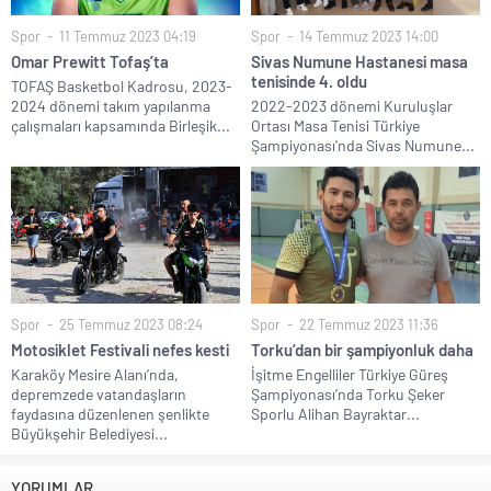
Spor
11 Temmuz 2023 04:19
Spor
14 Temmuz 2023 14:00
Omar Prewitt Tofaş’ta
Sivas Numune Hastanesi masa
tenisinde 4. oldu
TOFAŞ Basketbol Kadrosu, 2023-
2024 dönemi takım yapılanma
2022-2023 dönemi Kuruluşlar
çalışmaları kapsamında Birleşik...
Ortası Masa Tenisi Türkiye
Şampiyonası'nda Sivas Numune...
Spor
25 Temmuz 2023 08:24
Spor
22 Temmuz 2023 11:36
Motosiklet Festivali nefes kesti
Torku’dan bir şampiyonluk daha
Karaköy Mesire Alanı’nda,
İşitme Engelliler Türkiye Güreş
depremzede vatandaşların
Şampiyonası’nda Torku Şeker
faydasına düzenlenen şenlikte
Sporlu Alihan Bayraktar...
Büyükşehir Belediyesi...
YORUMLAR