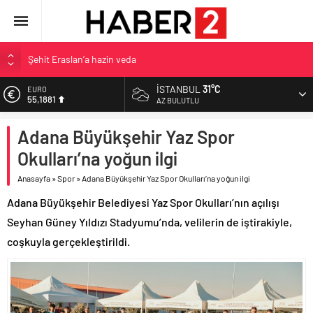
Şehit Eraslan’a hazin veda
Toprak Razgatlıoğlu Çekya’da ikinci oldu
İSTANBUL
31°C
EURO
55,1881
Malatya’da Bakırcılar Çarşısı’na ilk kazma
AZ BULUTLU
BAU Tıp’tan öğrencilerine 500 bin liralık bilimsel destek
ALTIN
Adana Büyükşehir Yaz Spor
6.660,55
İzmit Belediyesi’nden Tepeköy’de asfalt mesaisi
Okulları’na yoğun ilgi
BİST
13.779,39
Anasayfa
»
Spor
»
Adana Büyükşehir Yaz Spor Okulları’na yoğun ilgi
DOLAR
Adana Büyükşehir Belediyesi Yaz Spor Okulları’nın açılışı
47,7111
Seyhan Güney Yıldızı Stadyumu’nda, velilerin de iştirakiyle,
coşkuyla gerçekleştirildi.