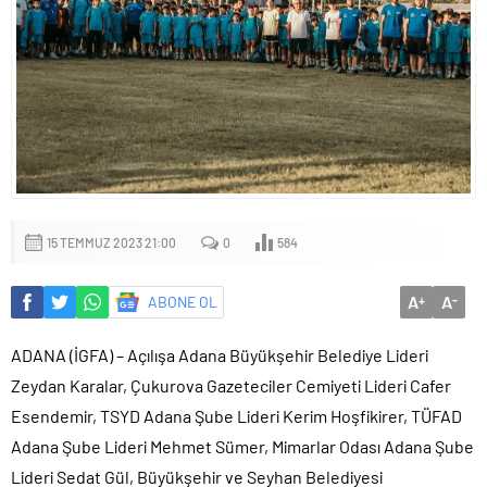
15 TEMMUZ 2023 21:00
0
584
A
A
ABONE OL
+
-
ADANA (İGFA) – Açılışa Adana Büyükşehir Belediye Lideri
Zeydan Karalar, Çukurova Gazeteciler Cemiyeti Lideri Cafer
Esendemir, TSYD Adana Şube Lideri Kerim Hoşfikirer, TÜFAD
Adana Şube Lideri Mehmet Sümer, Mimarlar Odası Adana Şube
Lideri Sedat Gül, Büyükşehir ve Seyhan Belediyesi