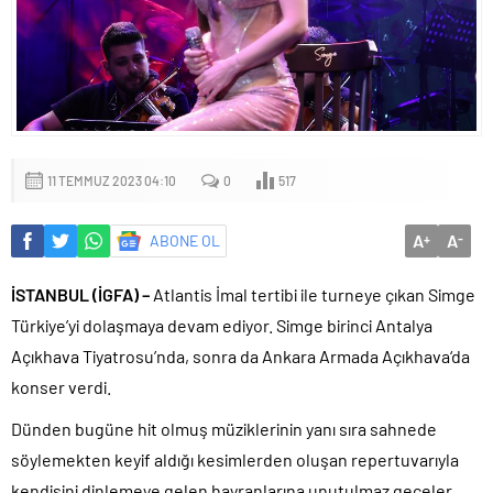
11 TEMMUZ 2023 04:10
0
517
A
A
ABONE OL
+
-
İSTANBUL (İGFA) –
Atlantis İmal tertibi ile turneye çıkan Simge
Türkiye’yi dolaşmaya devam ediyor. Simge birinci Antalya
Açıkhava Tiyatrosu’nda, sonra da Ankara Armada Açıkhava‘da
konser verdi.
Dünden bugüne hit olmuş müziklerinin yanı sıra sahnede
söylemekten keyif aldığı kesimlerden oluşan repertuvarıyla
kendisini dinlemeye gelen hayranlarına unutulmaz geceler