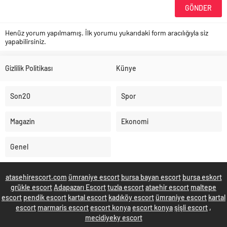
Henüz yorum yapılmamış. İlk yorumu yukarıdaki form aracılığıyla siz
yapabilirsiniz.
Gizlilik Politikası
Künye
Son20
Spor
Magazin
Ekonomi
Genel
atasehirescort.com
ümraniye escort
bursa bayan escort
bursa eskort
grükle escort
Adapazarı Escort
tuzla escort
ataehir escort
maltepe
escort
pendik escort
kartal escort
kadıköy escort
ümraniye escort
kartal
escort
marmaris escort
escort konya
escort konya
şişli escort
,
mecidiyeky escort