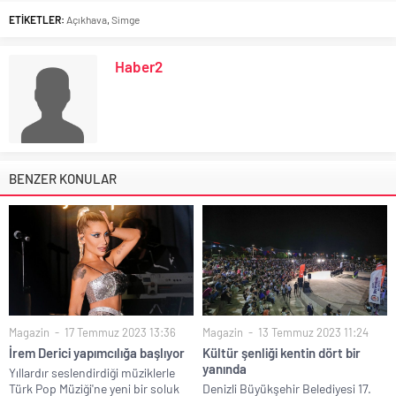
ETİKETLER:
Açıkhava
,
Simge
Haber2
BENZER KONULAR
Magazin
17 Temmuz 2023 13:36
Magazin
13 Temmuz 2023 11:24
İrem Derici yapımcılığa başlıyor
Kültür şenliği kentin dört bir
yanında
Yıllardır seslendirdiği müziklerle
Türk Pop Müziği'ne yeni bir soluk
Denizli Büyükşehir Belediyesi 17.