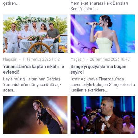
getiren...
Memleketler arası Halk Dansları
Şenliği, ikinci...
Magazin
11 Temmuz 2023 11:12
Magazin
28 Temmuz 2023 10:48
Yunanistan’da kaptan nikâhı ile
Simge’yi gözyaşlarına boğan
evlendi!
seyirci
Leyla müziği ile tanınan Çağdaş,
İzmir Açıkhava Tiyatrosu’nda
Yunanistan'ın dünyaca ünlü aşk
sevenleriyle buluşan Simge bir orta
adası...
kesilen elektriklere...