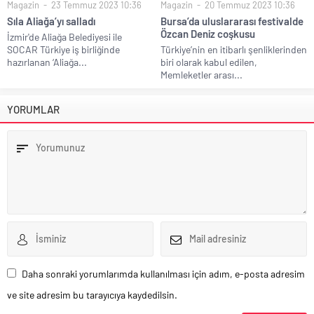
Magazin
23 Temmuz 2023 10:36
Magazin
20 Temmuz 2023 10:36
Sıla Aliağa’yı salladı
Bursa’da uluslararası festivalde
Özcan Deniz coşkusu
İzmir'de Aliağa Belediyesi ile
SOCAR Türkiye iş birliğinde
Türkiye’nin en itibarlı şenliklerinden
hazırlanan ‘Aliağa...
biri olarak kabul edilen,
Memleketler arası...
YORUMLAR
Daha sonraki yorumlarımda kullanılması için adım, e-posta adresim
ve site adresim bu tarayıcıya kaydedilsin.