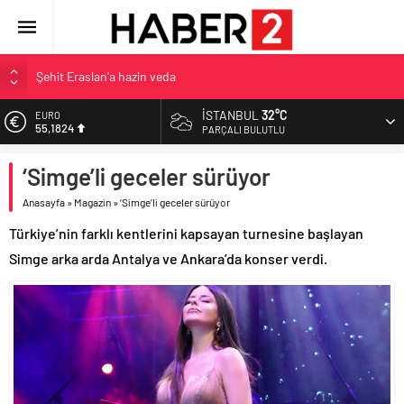
Şehit Eraslan’a hazin veda
Toprak Razgatlıoğlu Çekya’da ikinci oldu
İSTANBUL
32°C
EURO
55,1824
Malatya’da Bakırcılar Çarşısı’na ilk kazma
PARÇALI BULUTLU
BAU Tıp’tan öğrencilerine 500 bin liralık bilimsel destek
ALTIN
‘Simge’li geceler sürüyor
6.662,10
İzmit Belediyesi’nden Tepeköy’de asfalt mesaisi
Anasayfa
»
Magazin
»
‘Simge’li geceler sürüyor
BİST
13.779,39
Türkiye’nin farklı kentlerini kapsayan turnesine başlayan
DOLAR
Simge arka arda Antalya ve Ankara’da konser verdi.
47,6954