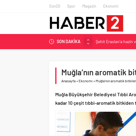
Son20
Spor
Magazin
Ekonomi
Şehit Eraslan’a hazin 
SON DAKİKA
Toprak Razgatlıoğlu Çe
Malatya’da Bakırcılar Ç
BAU Tıp’tan öğrencileri
Muğla’nın aromatik bit
İzmit Belediyesi’nden 
Anasayfa
»
Ekonomi
»
Muğla’nın aromatik bitkiler
Muğla Büyükşehir Belediyesi Tıbbi Ar
kadar 10 çeşit tıbbi-aromatik bitkiden 