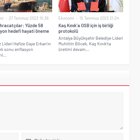
mi
27 Temmuz 2023 15:36
Ekonomi
15 Temmuz 2023 21:24
ihracatçılar: Yüzde 58
Kaş Kınık’a OSB için iş birliği
syon hedefi hayati öneme
protokolü
Antalya Büyükşehir Belediye Lideri
 Lideri Hafize Gaye Erkan’ın
Muhittin Böcek, Kaş Kınık’ta
ılı sonu enflasyon
üretimi devam...
i...