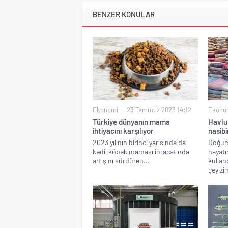
BENZER KONULAR
Ekonomi
23 Temmuz 2023 14:12
Ekono
Türkiye dünyanın mama
Havlu 
ihtiyacını karşılıyor
nasibi
2023 yılının birinci yarısında da
Doğum
kedi-köpek maması ihracatında
hayatı
artışını sürdüren...
kullan
çeyizi