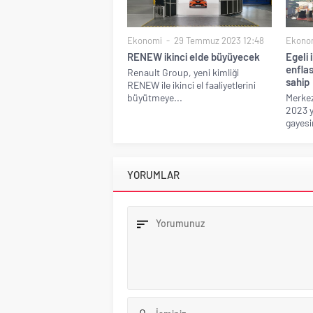
Ekonomi
29 Temmuz 2023 12:48
Ekono
RENEW ikinci elde büyüyecek
Egeli 
enfla
Renault Group, yeni kimliği
sahip
RENEW ile ikinci el faaliyetlerini
büyütmeye...
Merkez
2023 y
gayesin
YORUMLAR