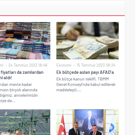
mi
24 Temmuz 2023 18:48
Ekonomi
15 Temmuz 2023 09:24
fiyatları da zamlardan
Ek bütçede aslan payı AFAD’a
ni aldı!
Ek bütçe kanun teklifi, TBMM
dan mevte kadar
Genel Konseyi'nde kabul edilerek
mızın birçok alanında
maddeleşti....
dığımız, annelerimizin
mize de...