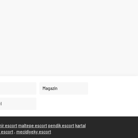
Magazin
l
hir escort
maltepe escort
pendik escort
kartal
i escort
,
mecidiyeky escort