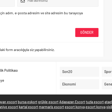
çin adım, e-posta adresim ve site adresim bu tarayıcıya
 form aracılığıyla siz yapabilirsiniz.
ilik Politikası
Son20
Spor
nye
Ekonomi
Gene
ayan escort
bursa eskort
grükle escort
Adapazarı Escort
tuzla escort
atae
niye escort
kartal escort
marmaris escort
escort konya
escort konya
şişl