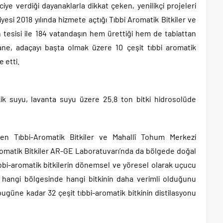
ciye verdiği dayanaklarla dikkat çeken, yenilikçi projeleri
esi 2018 yılında hizmete açtığı Tıbbi Aromatik Bitkiler ve
 tesisi ile 184 vatandaşın hem ürettiği hem de tabiattan
nane, adaçayı başta olmak üzere 10 çeşit tıbbi aromatik
 etti.
ik suyu, lavanta suyu üzere 25.8 ton bitki hidrosolüde
ten Tıbbi-Aromatik Bitkiler ve Mahallî Tohum Merkezi
omatik Bitkiler AR-GE Laboratuvarı’nda da bölgede doğal
ıbbi-aromatik bitkilerin dönemsel ve yöresel olarak uçucu
nın hangi bölgesinde hangi bitkinin daha verimli olduğunu
bugüne kadar 32 çeşit tıbbi-aromatik bitkinin distilasyonu