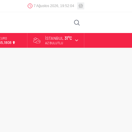
7 Ağustos 2026, 19:52:05
İSTANBUL
31°C
EURO
55,1808
AZ BULUTLU
ALTIN
6.662,82
BİST
13.779,39
DOLAR
47,6961