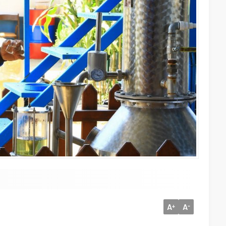
A
A
+
-