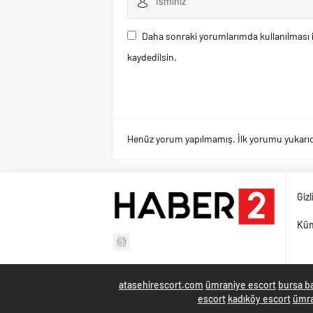
Daha sonraki yorumlarımda kullanılması i
kaydedilsin.
Henüz yorum yapılmamış. İlk yorumu yukarıdaki
Gizl
Kü
atasehirescort.com
ümraniye escort
bursa b
escort
kadıköy escort
ümra