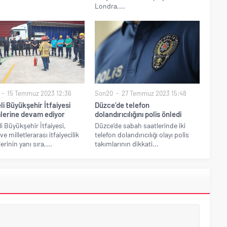
Londra,...
15 Temmuz 2023 12:36
Son20
27 Temmuz 2023 15:48
i Büyükşehir İtfaiyesi
Düzce’de telefon
mlerine devam ediyor
dolandırıcılığını polis önledi
i Büyükşehir İtfaiyesi,
Düzce’de sabah saatlerinde iki
ve milletlerarası itfaiyecilik
telefon dolandırıcılığı olayı polis
erinin yanı sıra,...
takımlarının dikkati...