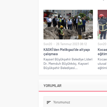
Son20
26 Temmuz 2023 08:12
Son20
KASKİ’den Melikgazi’de altyapı
Kocael
çalışması
eğiti
Kayseri Büyükşehir Belediye Lideri
Kocael
Dr. Memduh Büyükkılıç, Kayseri
ulusal 
Büyükşehir Belediyesi...
eğitiml
YORUMLAR