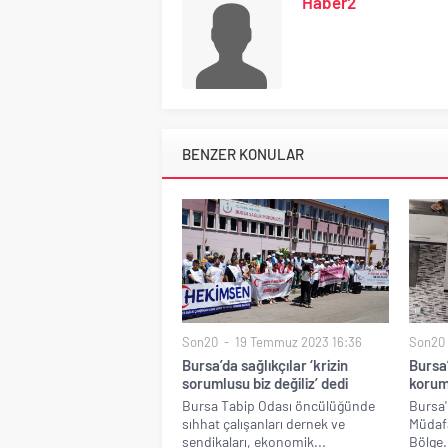
Haber2
BENZER KONULAR
Son20
19 Temmuz 2023 16:36
Son20
Bursa’da sağlıkçılar ‘krizin
Bursa
sorumlusu biz değiliz’ dedi
korum
Bursa Tabip Odası öncülüğünde
Bursa'
sıhhat çalışanları dernek ve
Müdafa
sendikaları, ekonomik...
Bölge.