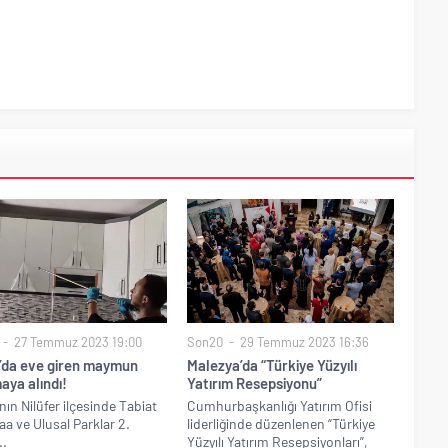
27 Temmuz 2023 19:00
Son20
29 Temmuz 2023 16:36
’da eve giren maymun
Malezya’da “Türkiye Yüzyılı
aya alındı!
Yatırım Resepsiyonu”
nın Nilüfer ilçesinde Tabiat
Cumhurbaşkanlığı Yatırım Ofisi
a ve Ulusal Parklar 2.
liderliğinde düzenlenen “Türkiye
..
Yüzyılı Yatırım Resepsiyonları”,