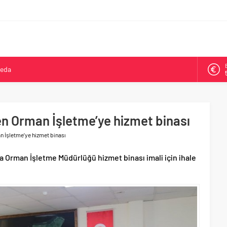
veda
kya’da ikinci oldu
arşısı’na ilk kazma
ne 500 bin liralık bilimsel destek
en Orman İşletme’ye hizmet binası
Tepeköy’de asfalt mesaisi
 İşletme’ye hizmet binası
a Orman İşletme Müdürlüğü hizmet binası imali için ihale