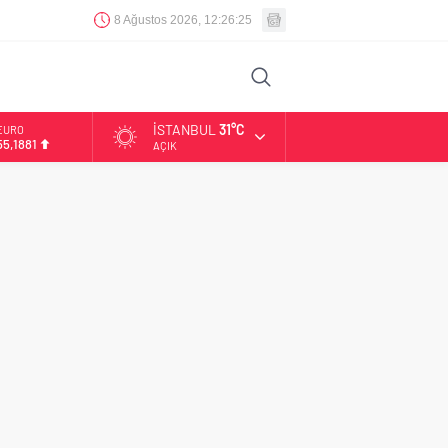
8 Ağustos 2026, 12:26:26
İSTANBUL
31°C
EURO
55,1881
AÇIK
ALTIN
6.660,55
BİST
13.779,39
DOLAR
47,7111