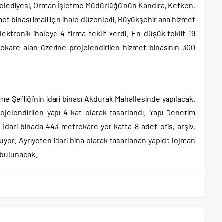
elediyesi, Orman İşletme Müdürlüğü’nün Kandıra, Kefken,
et binası imali için ihale düzenledi. Büyükşehir ana hizmet
ektronik ihaleye 4 firma teklif verdi. En düşük teklif 19
ekare alan üzerine projelendirilen hizmet binasının 300
 Şefliği’nin idari binası Akdurak Mahallesinde yapılacak.
rojelendirilen yapı 4 kat olarak tasarlandı. Yapı Denetim
 İdari binada 443 metrekare yer katta 8 adet ofis, arşiv,
uyor. Ayrıyeten idari bina olarak tasarlanan yapıda lojman
 bulunacak.