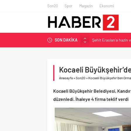
Son20
Spor
Magazin
Ekonomi
Şehit Eraslan’a hazin 
SON DAKİKA
Toprak Razgatlıoğlu Çe
Malatya’da Bakırcılar Ç
BAU Tıp’tan öğrencileri
Kocaeli Büyükşehir’d
İzmit Belediyesi’nden 
Anasayfa
»
Son20
»
Kocaeli Büyükşehir’den Orman
Kocaeli Büyükşehir Belediyesi, Kandır
düzenledi. İhaleye 4 firma teklif verdi