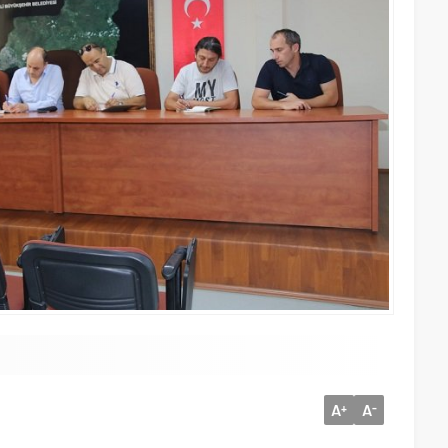
A
A
+
-