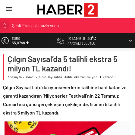
Şehit Eraslan’a hazin veda
Toprak Razgatlıoğlu Çekya’da ikinci oldu
İSTANBUL
30°C
EURO
55,0748
Malatya’da Bakırcılar Çarşısı’na ilk kazma
PARÇALI BULUTLU
BAU Tıp’tan öğrencilerine 500 bin liralık bilimsel destek
ALTIN
Çılgın Sayısal’da 5 talihli ekstra 5
6.623,43
İzmit Belediyesi’nden Tepeköy’de asfalt mesaisi
milyon TL kazandı!
BİST
13.785,25
Anasayfa
»
Son20
»
Çılgın Sayısal’da 5 talihli ekstra 5 milyon TL kazandı!
DOLAR
Çılgın Sayısal Loto’da oyunseverlerin talihine baht katan ve
47,7048
garanti kazandıran ‘Milyonerler Festivali’nin 22 Temmuz
Cumartesi günü gerçekleşen çekilişinde, 5 bilen 5 talihli
ekstra 5 milyon TL kazandı.