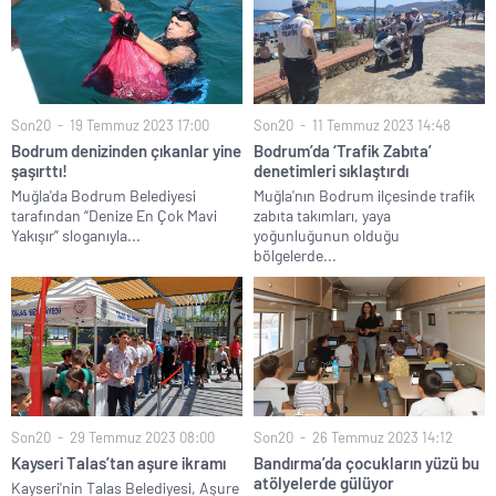
Son20
19 Temmuz 2023 17:00
Son20
11 Temmuz 2023 14:48
Bodrum denizinden çıkanlar yine
Bodrum’da ‘Trafik Zabıta’
şaşırttı!
denetimleri sıklaştırdı
Muğla'da Bodrum Belediyesi
Muğla'nın Bodrum ilçesinde trafik
tarafından “Denize En Çok Mavi
zabıta takımları, yaya
Yakışır” sloganıyla...
yoğunluğunun olduğu
bölgelerde...
Son20
29 Temmuz 2023 08:00
Son20
26 Temmuz 2023 14:12
Kayseri Talas’tan aşure ikramı
Bandırma’da çocukların yüzü bu
atölyelerde gülüyor
Kayseri'nin Talas Belediyesi, Aşure