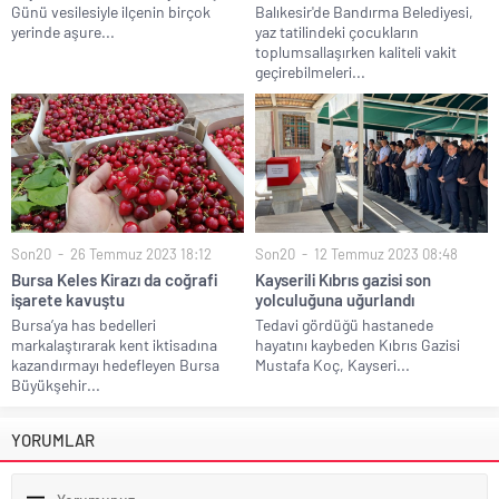
Günü vesilesiyle ilçenin birçok
Balıkesir'de Bandırma Belediyesi,
yerinde aşure...
yaz tatilindeki çocukların
toplumsallaşırken kaliteli vakit
geçirebilmeleri...
Son20
26 Temmuz 2023 18:12
Son20
12 Temmuz 2023 08:48
Bursa Keles Kirazı da coğrafi
Kayserili Kıbrıs gazisi son
işarete kavuştu
yolculuğuna uğurlandı
Bursa’ya has bedelleri
Tedavi gördüğü hastanede
markalaştırarak kent iktisadına
hayatını kaybeden Kıbrıs Gazisi
kazandırmayı hedefleyen Bursa
Mustafa Koç, Kayseri...
Büyükşehir...
YORUMLAR