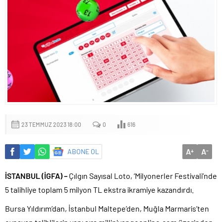
23 TEMMUZ 2023 18:00
0
616
A
A
ABONE OL
+
-
İSTANBUL (İGFA) –
Çılgın Sayısal Loto, ‘Milyonerler Festivali’nde
5 talihliye toplam 5 milyon TL ekstra ikramiye kazandırdı.
Bursa Yıldırım’dan, İstanbul Maltepe’den, Muğla Marmaris’ten