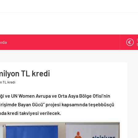
veda
kya’da ikinci oldu
arşısı’na ilk kazma
ne 500 bin liralık bilimsel destek
milyon TL kredi
Tepeköy’de asfalt mesaisi
on TL kredi
iği ve UN Women Avrupa ve Orta Asya Bölge Ofisi’nin
“Girişimde Bayan Gücü” projesi kapsamında teşebbüsçü
da kredi takviyesi verilecek.