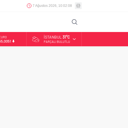
7 Ağustos 2026, 10:02:09
İSTANBUL
31°C
EURO
55,0051
PARÇALI BULUTLU
ALTIN
6.584,66
BİST
13.889,75
DOLAR
47,7046