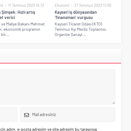
mi
11 Temmuz 2023 15:12
Ekonomi
27 Temmuz 2023 11:00
Şimşek: Hızlı artış
Kayseri iş dünyasından
t verici
‘finansman’ vurgusu
 ve Maliye Bakanı Mehmet
Kayseri Ticaret Odası (KTO)
k, ekonomik programın
Temmuz Ayı Meclis Toplantısı,
 bir...
Organize Sanayi...
çin adım, e-posta adresim ve site adresim bu tarayıcıya