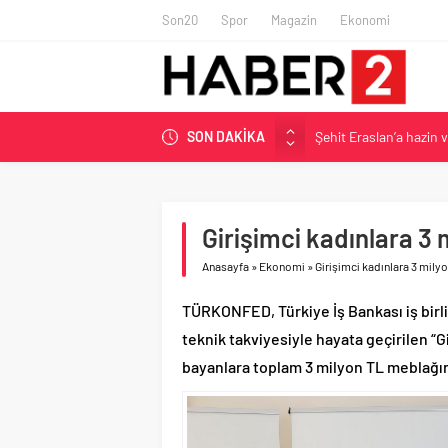
Son20
Spor
Magazin
Ekonomi
Şehit Eraslan’a hazin 
SON DAKİKA
Toprak Razgatlıoğlu Çe
Malatya’da Bakırcılar Ç
BAU Tıp’tan öğrencileri
Girişimci kadınlara 3 
İzmit Belediyesi’nden 
Anasayfa
»
Ekonomi
»
Girişimci kadınlara 3 mily
TÜRKONFED, Türkiye İş Bankası iş birl
teknik takviyesiyle hayata geçirilen 
bayanlara toplam 3 milyon TL meblağın