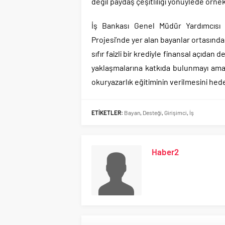
değil paydaş çeşitliliği yönüylede örnek 
İş Bankası Genel Müdür Yardımcısı
Projesi’nde yer alan bayanlar ortasın
sıfır faizli bir krediyle finansal açıdan 
yaklaşmalarına katkıda bulunmayı amaç
okuryazarlık eğitiminin verilmesini hede
ETİKETLER:
Bayan
,
Desteği
,
Girişimci
,
İş
Haber2