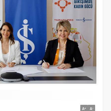
A
A
+
-