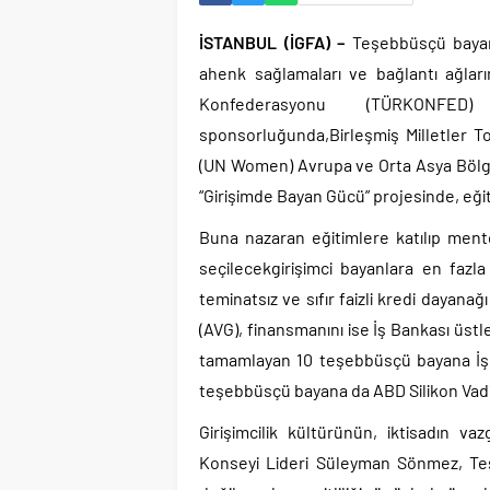
İSTANBUL (İGFA) –
Teşebbüsçü bayanla
ahenk sağlamaları ve bağlantı ağlar
Konfederasyonu (TÜRKONFED)
sponsorluğunda,Birleşmiş Milletler To
(UN Women) Avrupa ve Orta Asya Bölge O
“Girişimde Bayan Gücü” projesinde, eğit
Buna nazaran eğitimlere katılıp ment
seçilecekgirişimci bayanlara en faz
teminatsız ve sıfır faizli kredi dayan
(AVG), finansmanını ise İş Bankası üstl
tamamlayan 10 teşebbüsçü bayana İş B
teşebbüsçü bayana da ABD Silikon Vadis
Girişimcilik kültürünün, iktisadın
Konseyi Lideri Süleyman Sönmez, Teş