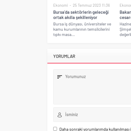
Ekonomi
25 Temmuz 2023 11:36
Ekono
Bursa’da sektörlerin geleceği
Bakan 
ortak akılla şekilleniyor
cesare
Bursa iş dünyası, üniversiteler ve
Hazine
kamu kurumlarının temsilcilerini
Şimşe
tıpkı masa...
değerli
YORUMLAR
Daha sonraki yorumlarımda kullanılması i