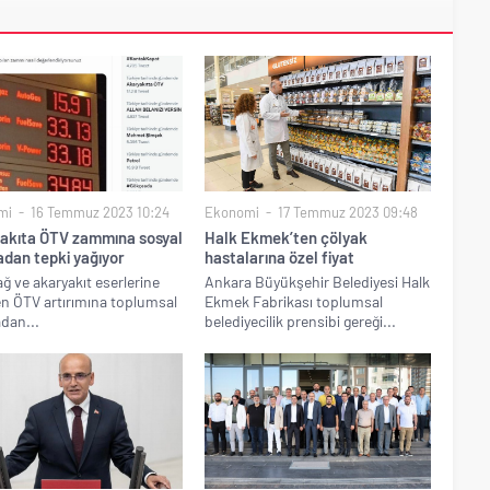
mi
16 Temmuz 2023 10:24
Ekonomi
17 Temmuz 2023 09:48
akıta ÖTV zammına sosyal
Halk Ekmek’ten çölyak
dan tepki yağıyor
hastalarına özel fiyat
ağ ve akaryakıt eserlerine
Ankara Büyükşehir Belediyesi Halk
len ÖTV artırımına toplumsal
Ekmek Fabrikası toplumsal
dan...
belediyecilik prensibi gereği...