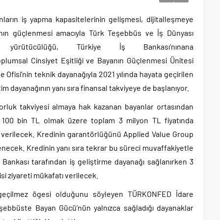
rın iş yapma kapasitelerinin gelişmesi, dijitalleşmeye
ının güçlenmesi amacıyla Türk Teşebbüs ve İş Dünyası
 yürütücülüğü, Türkiye İş Bankası’nınana
plumsal Cinsiyet Eşitliği ve Bayanın Güçlenmesi Ünitesi
fisi’nin teknik dayanağıyla 2021 yılında hayata geçirilen
im dayanağının yanı sıra finansal takviyeye de başlanıyor.
orluk takviyesi almaya hak kazanan bayanlar ortasından
la 100 bin TL olmak üzere toplam 3 milyon TL fiyatında
ağı verilecek. Kredinin garantörlüğünü Applied Value Group
enecek. Kredinin yanı sıra tekrar bu süreci muvaffakiyetle
ankası tarafından iş geliştirme dayanağı sağlanırken 3
i ziyareti mükafatı verilecek.
 vazgeçilmez ögesi olduğunu söyleyen TÜRKONFED İdare
ebbüste Bayan Gücü’nün yalnızca sağladığı dayanaklar