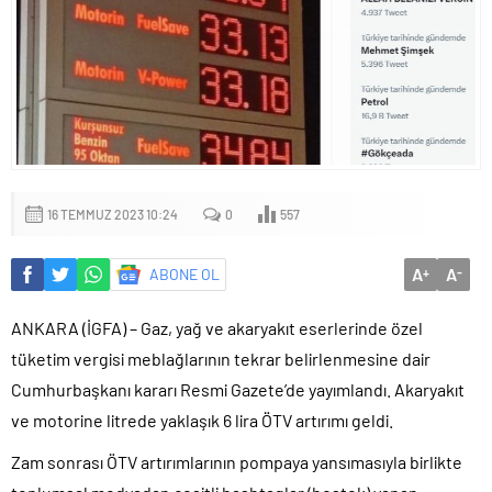
16 TEMMUZ 2023 10:24
0
557
A
A
ABONE OL
+
-
ANKARA (İGFA) – Gaz, yağ ve akaryakıt eserlerinde özel
tüketim vergisi meblağlarının tekrar belirlenmesine dair
Cumhurbaşkanı kararı Resmi Gazete’de yayımlandı. Akaryakıt
ve motorine litrede yaklaşık 6 lira ÖTV artırımı geldi.
Zam sonrası ÖTV artırımlarının pompaya yansımasıyla birlikte