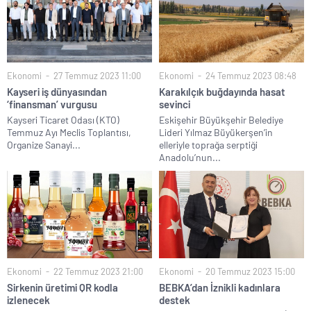
Ekonomi
27 Temmuz 2023 11:00
Ekonomi
24 Temmuz 2023 08:48
Kayseri iş dünyasından
Karakılçık buğdayında hasat
‘finansman’ vurgusu
sevinci
Kayseri Ticaret Odası (KTO)
Eskişehir Büyükşehir Belediye
Temmuz Ayı Meclis Toplantısı,
Lideri Yılmaz Büyükerşen’in
Organize Sanayi...
elleriyle toprağa serptiği
Anadolu’nun...
Ekonomi
22 Temmuz 2023 21:00
Ekonomi
20 Temmuz 2023 15:00
Sirkenin üretimi QR kodla
BEBKA’dan İznikli kadınlara
izlenecek
destek