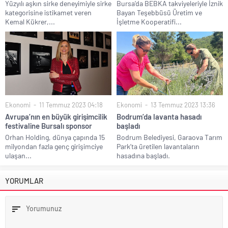
Yüzyılı aşkın sirke deneyimiyle sirke
Bursa’da BEBKA takviyeleriyle İznik
kategorisine istikamet veren
Bayan Teşebbüsü Üretim ve
Kemal Kükrer,...
İşletme Kooperatifi...
Ekonomi
11 Temmuz 2023 04:18
Ekonomi
13 Temmuz 2023 13:36
Avrupa’nın en büyük girişimcilik
Bodrum’da lavanta hasadı
festivaline Bursalı sponsor
başladı
Orhan Holding, dünya çapında 15
Bodrum Belediyesi, Garaova Tarım
milyondan fazla genç girişimciye
Park’ta üretilen lavantaların
ulaşan...
hasadına başladı.
YORUMLAR