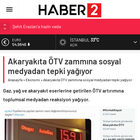
Şehit Eraslan’a hazin veda
Toprak Razgatlıoğlu Çekya’da ikinci oldu
İSTANBUL
33°C
EURO
54,9646
Malatya’da Bakırcılar Çarşısı’na ilk kazma
AÇIK
BAU Tıp’tan öğrencilerine 500 bin liralık bilimsel destek
ALTIN
Akaryakıta ÖTV zammına sosyal
6.488,95
İzmit Belediyesi’nden Tepeköy’de asfalt mesaisi
medyadan tepki yağıyor
BİST
13.798,82
Anasayfa
»
Ekonomi
»
Akaryakıta ÖTV zammına sosyal medyadan tepki yağıyor
DOLAR
Gaz, yağ ve akaryakıt eserlerine getirilen ÖTV artırımına
47,5939
toplumsal medyadan reaksiyon yağıyor.