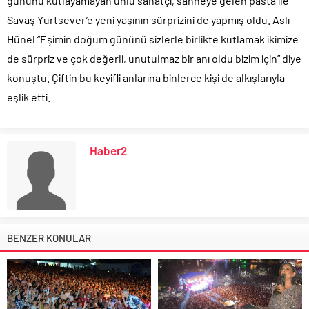
gününü kutlayamayan ünlü sanatçı, sahneye gelen pasta ile
Savaş Yurtsever’e yeni yaşının sürprizini de yapmış oldu. Aslı
Hünel “Eşimin doğum gününü sizlerle birlikte kutlamak ikimize
de sürpriz ve çok değerli, unutulmaz bir anı oldu bizim için” diye
konuştu. Çiftin bu keyifli anlarına binlerce kişi de alkışlarıyla
eşlik etti.
Haber2
BENZER KONULAR