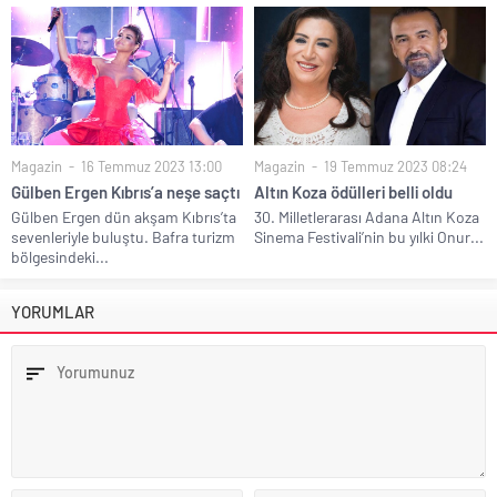
Magazin
16 Temmuz 2023 13:00
Magazin
19 Temmuz 2023 08:24
Gülben Ergen Kıbrıs’a neşe saçtı
Altın Koza ödülleri belli oldu
Gülben Ergen dün akşam Kıbrıs’ta
30. Milletlerarası Adana Altın Koza
sevenleriyle buluştu. Bafra turizm
Sinema Festivali’nin bu yılki Onur...
bölgesindeki...
YORUMLAR