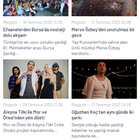
Magazin
18 Temmuz 2023 13:36
Magazin
11 Temmuz 2023 04:08
Efsanelerden Bursa’da nostalji
Merve Özbey’den unutulmaz bir
dolu akşam
gece
Türkiye’nin en uzun soluklu şenliği
‘Yaz Konserleri’nde sahne alan
61. Memleketler arası Bursa
ünlü müzikçi Merve Özbey,
Şenliği...
kendisini...
Magazin
28 Temmuz 2023 11:36
Magazin
21 Temmuz 2023 10:36
Aleyna Tilki ile Mor ve
Oğuzhan Koç’tan aynı günde iki
Ötesi’nden yılın düeti
şarkı
Mor ve Ötesi ile Aleyna Tilki Coke
Sesiyle olduğu kadar yazdığı
Studio projesi kapsamında...
kelamlar ve yaptığı manalı
bestelerle de...