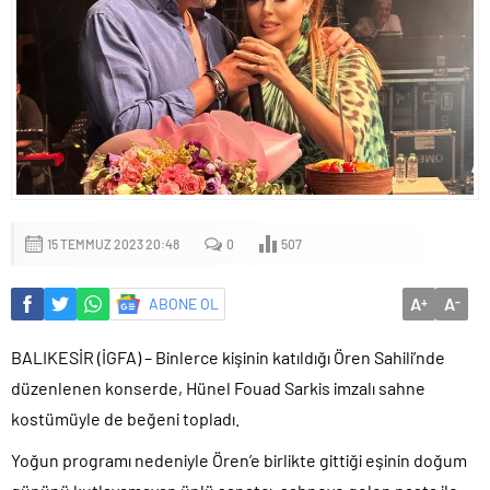
15 TEMMUZ 2023 20:48
0
507
A
A
ABONE OL
+
-
BALIKESİR (İGFA) – Binlerce kişinin katıldığı Ören Sahili’nde
düzenlenen konserde, Hünel Fouad Sarkis imzalı sahne
kostümüyle de beğeni topladı.
Yoğun programı nedeniyle Ören’e birlikte gittiği eşinin doğum