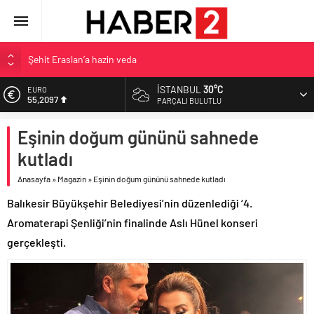
Şehit Eraslan’a hazin veda
Toprak Razgatlıoğlu Çekya’da ikinci oldu
İSTANBUL
30°C
EURO
55,2097
Malatya’da Bakırcılar Çarşısı’na ilk kazma
PARÇALI BULUTLU
BAU Tıp’tan öğrencilerine 500 bin liralık bilimsel destek
ALTIN
Eşinin doğum gününü sahnede
6.680,93
İzmit Belediyesi’nden Tepeköy’de asfalt mesaisi
kutladı
BİST
13.795,57
Anasayfa
»
Magazin
»
Eşinin doğum gününü sahnede kutladı
DOLAR
Balıkesir Büyükşehir Belediyesi’nin düzenlediği ‘4.
47,7189
Aromaterapi Şenliği’nin finalinde Aslı Hünel konseri
gerçekleşti.