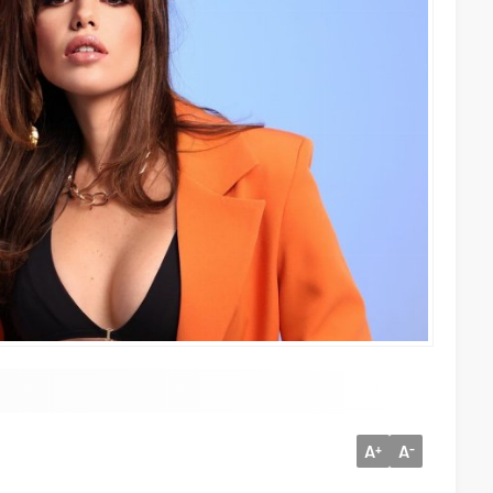
A
A
+
-