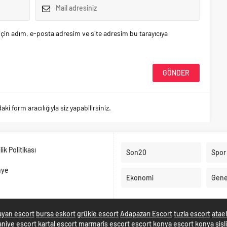
çin adım, e-posta adresim ve site adresim bu tarayıcıya
 form aracılığıyla siz yapabilirsiniz.
ilik Politikası
Son20
Spor
nye
Ekonomi
Gene
ayan escort
bursa eskort
grükle escort
Adapazarı Escort
tuzla escort
atae
niye escort
kartal escort
marmaris escort
escort konya
escort konya
şişl