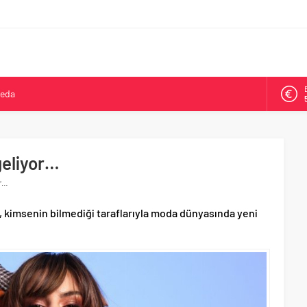
veda
kya’da ikinci oldu
arşısı’na ilk kazma
ne 500 bin liralık bilimsel destek
geliyor…
Tepeköy’de asfalt mesaisi
or…
t, kimsenin bilmediği taraflarıyla moda dünyasında yeni