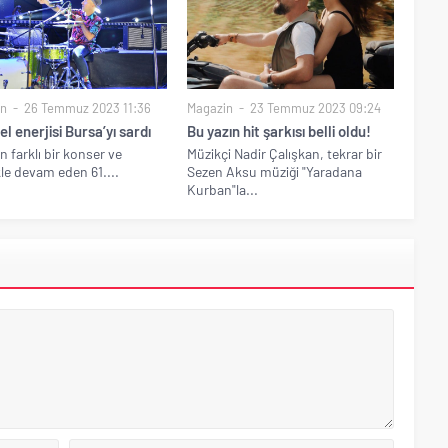
in
26 Temmuz 2023 11:36
Magazin
23 Temmuz 2023 09:24
l enerjisi Bursa’yı sardı
Bu yazın hit şarkısı belli oldu!
n farklı bir konser ve
Müzikçi Nadir Çalışkan, tekrar bir
ikle devam eden 61....
Sezen Aksu müziği "Yaradana
Kurban"la...