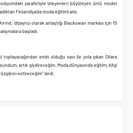
podyumdaki zarafetiyle izleyenleri büyüleyen ünlü model
adıktan Finlandiya’da moda eğitimi aldı.
Kırmıt, dizayncı olarak anlaştığı Blackswan markası için 15
çalışmalara başladı.
ni toplayacağından emin olduğu savı ile yola çıkan Dilara
sundum, artık giydireceğim. Moda dünyasında eğitim, bilgi
rüzgârını estireceğim” dedi.