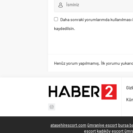
Daha sonraki yorumlarımda kullanılması i
kaydedilsin.
Henüz yorum yapılmamış. İlk yorumu yukarıdaki
Gizl
Kü
atasehirescort.com
ümraniye escort
bursa b
escort
kadıköy escort
ümra