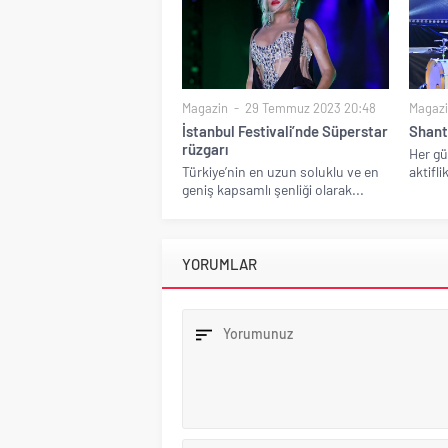
Magazin
29 Temmuz 2023 20:48
Magaz
İstanbul Festivali’nde Süperstar
Shante
rüzgarı
Her gü
Türkiye’nin en uzun soluklu ve en
aktifl
geniş kapsamlı şenliği olarak...
YORUMLAR