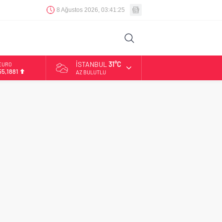
8 Ağustos 2026, 03:41:25
İSTANBUL
31°C
EURO
55,1881
AZ BULUTLU
ALTIN
6.660,55
BİST
13.779,39
DOLAR
47,7111