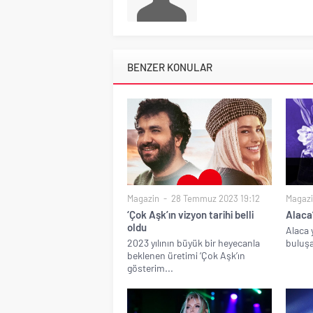
BENZER KONULAR
Magazin
28 Temmuz 2023 19:12
Magaz
‘Çok Aşk’ın vizyon tarihi belli
Alaca’
oldu
Alaca y
2023 yılının büyük bir heyecanla
buluş
beklenen üretimi ‘Çok Aşk’ın
gösterim...