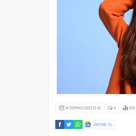
14 TEMMUZ 2023 12:12
0
529
ABONE OL