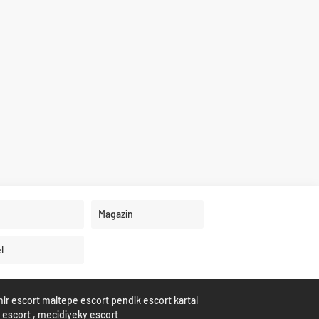
Magazin
l
hir escort
maltepe escort
pendik escort
kartal
i escort
,
mecidiyeky escort