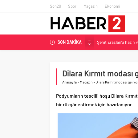
Son20
Spor
Magazin
Ekonomi
SON DAKİKA
Şehit Eraslan’a hazin 
Toprak Razgatlıoğlu Çe
Malatya’da Bakırcılar Ç
BAU Tıp’tan öğrencileri
Dilara Kırmıt modası 
İzmit Belediyesi’nden 
Anasayfa
»
Magazin
»
Dilara Kırmıt modası geliy
Podyumların tescilli hoşu Dilara Kırmı
bir rüzgâr estirmek için hazırlanıyor.