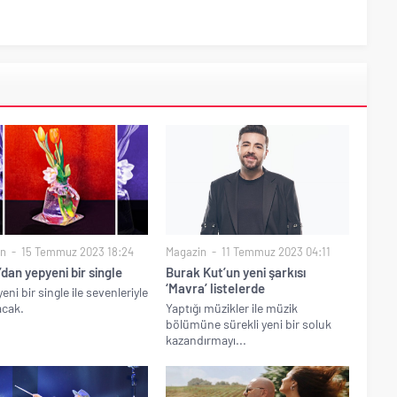
in
15 Temmuz 2023 18:24
Magazin
11 Temmuz 2023 04:11
dan yepyeni bir single
Burak Kut’un yeni şarkısı
‘Mavra’ listelerde
eni bir single ile sevenleriyle
acak.
Yaptığı müzikler ile müzik
bölümüne sürekli yeni bir soluk
kazandırmayı...