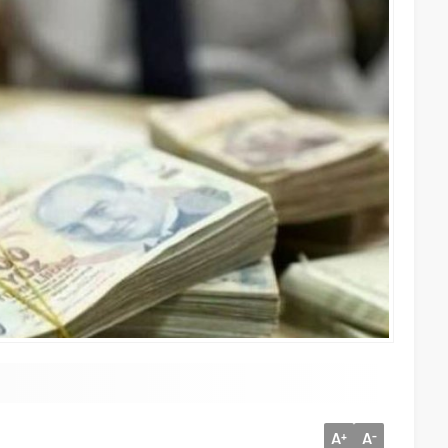
A
A
+
-