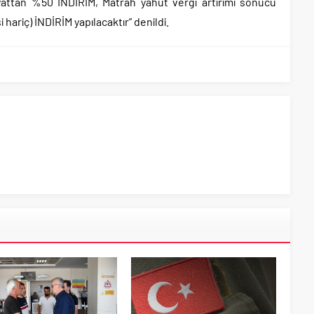
iyattan %50 İNDİRİM, Matrah yahut vergi artırımı sonucu
ariç) İNDİRİM yapılacaktır” denildi.