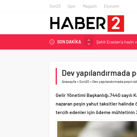
Son20
Spor
Magazin
Ekonomi
Şehit Eraslan’a hazin 
SON DAKİKA
Toprak Razgatlıoğlu Çe
Malatya’da Bakırcılar Ç
BAU Tıp’tan öğrencileri
Dev yapılandırmada p
İzmit Belediyesi’nden 
Anasayfa
»
Son20
»
Dev yapılandırmada peşin öd
Gelir Yönetimi Başkanlığı,7440 sayılı 
nazaran peşin yahut taksitler halind
tercih edenler için ödeme mühletinin