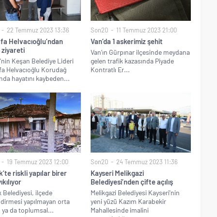
22 Temmuz 2023 13:36
Son20
11 Temmuz 2023 21:00
fa Helvacıoğlu’ndan
Van’da 1 askerimiz şehit
 ziyareti
Van’ın Gürpınar ilçesinde meydana
'nin Keşan Belediye Lideri
gelen trafik kazasında Piyade
a Helvacıoğlu Korudağ
Kontratlı Er...
nda hayatını kaybeden...
19 Temmuz 2023 12:00
Son20
24 Temmuz 2023 11:36
’te riskli yapılar birer
Kayseri Melikgazi
ıkılıyor
Belediyesi’nden çifte açılış
 Belediyesi, ilçede
Melikgazi Belediyesi Kayseri'nin
dirmesi yapılmayan orta
yeni yüzü Kazım Karabekir
ı ya da toplumsal...
Mahallesinde imalini