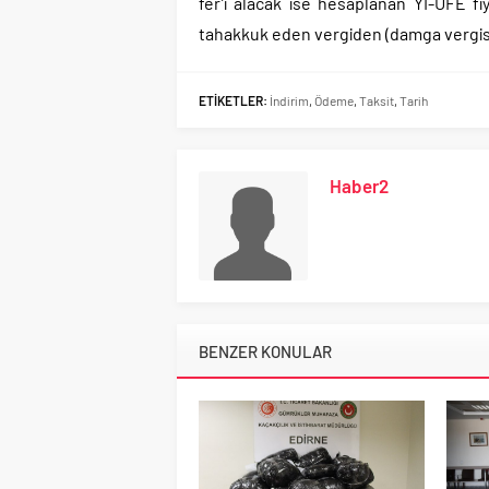
fer’i alacak ise hesaplanan Yİ-ÜFE f
tahakkuk eden vergiden (damga vergisi h
ETİKETLER:
İndirim
,
Ödeme
,
Taksit
,
Tarih
Haber2
BENZER KONULAR