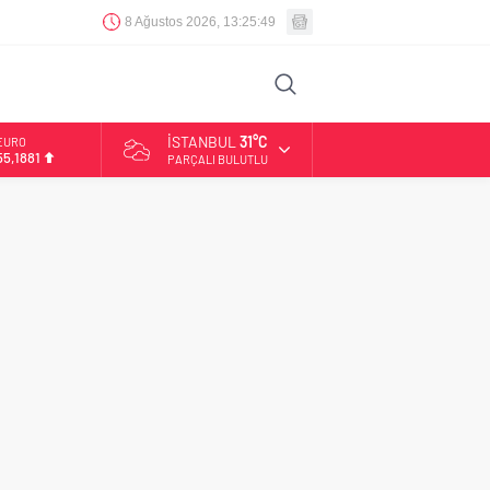
8 Ağustos 2026, 13:25:50
İSTANBUL
31°C
EURO
55,1881
PARÇALI BULUTLU
ALTIN
6.660,55
BİST
13.779,39
DOLAR
47,7111