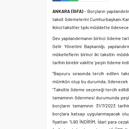
ANKARA (İGFA)
– Borçların yapılandırı
taksit ödemelerini Cumhurbaşkanı Karar
ikinci taksitler tıpkı müddette ödenece
Dev yapılandırmanın birinci ödeme tar
Gelir Yönetimi Başkanlığı, yapılandı
mükelleflerin birinci iki taksitin m
tarihin birebir vakitte ‘peşin ödeme ind
“Başvuru sırasında tercih edilen tak
mümkün olup bu durumda, ödenecek fiyat
“Taksitle ödeme seçeneği tercih edildi
tamamının ödenmesi durumunda peşin ö
borçların tamamının 31/7/2023 tarih
borçlara katsayı uygulanmayacak olu
fiyattan %90 İNDİRİM, İdari para cezal