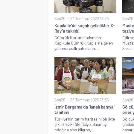
Son20
24 Temmuz 2023 13:24
Son20
Kapıkule’de kaçak gelinlikler X-
Musta
Ray’a takıldı!
taziye
Gümrük Koruma takımları
Edirne
Kapıkule Gümrük Kapısı’na gelen
Mustaf
yabancı asıllı şahısların...
kazası
Son20
28 Temmuz 2023 13:36
Son20
İzmir Bergama’da ‘kınalı bamya’
Gölcük
tanıtımı
birer y
Türkiye’nin tarım haritasını birlikte
Gölcük
çıkartarak tüketiciye ulaşmayı
güçlen
odağına alan Migros,...
hasarl