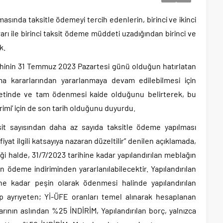
lmasında taksitle ödemeyi tercih edenlerin, birinci ve ikinci
ı ile birinci taksit ödeme müddeti uzadığından birinci ve
k.
ihinin 31 Temmuz 2023 Pazartesi günü olduğun hatırlatan
rma kararlarından yararlanmaya devam edilebilmesi için
üddetinde ve tam ödenmesi kaide olduğunu belirterek, bu
irimi’ için de son tarih olduğunu duyurdu.
sit sayısından daha az sayıda taksitle ödeme yapılması
 ilgili katsayıya nazaran düzeltilir” denilen açıklamada,
ği halde, 31/7/2023 tarihine kadar yapılandırılan meblağın
deme indiriminden yararlanılabilecektir. Yapılandırılan
ine kadar peşin olarak ödenmesi halinde yapılandırılan
p ayrıyeten; Yİ-ÜFE oranları temel alınarak hesaplanan
arının aslından %25 İNDİRİM, Yapılandırılan borç, yalnızca