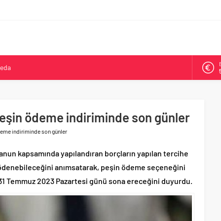
veda
kya’da ikinci oldu
arşısı’na ilk kazma
ne 500 bin liralık bilimsel destek
eşin ödeme indiriminde son günler
Tepeköy’de asfalt mesaisi
eme indiriminde son günler
Kanun kapsamında yapılandıran borçların yapılan tercihe
e ödenebileceğini anımsatarak, peşin ödeme seçeneğini
 31 Temmuz 2023 Pazartesi günü sona ereceğini duyurdu.