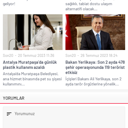
geliyor!
sağlıklı, tabiat dostu ulaşım
alternatifi olacak...
Son20
20 Temmuz 2023 11:36
Son20
26 Temmuz 2023 18:24
Antalya Muratpaşa’da günlük
Bakan Yerlikaya: Son 2 ayda 478
plastik kullanımı azaldı
şehir operasyonunda 119 terörist
etkisiz
Antalya’da Muratpaşa Belediyesi,
ana hizmet binasında pet su şişesi
İçişleri Bakanı Ali Yerlikaya, son 2
kullanımını...
ayda terör örgütlerine yönelik...
YORUMLAR