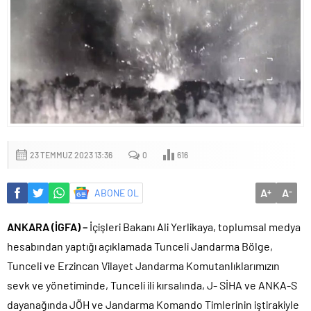
23 TEMMUZ 2023 13:36
0
616
A
A
ABONE OL
+
-
ANKARA (İGFA) –
İçişleri Bakanı Ali Yerlikaya, toplumsal medya
hesabından yaptığı açıklamada Tunceli Jandarma Bölge,
Tunceli ve Erzincan Vilayet Jandarma Komutanlıklarımızın
sevk ve yönetiminde, Tunceli ili kırsalında, J- SİHA ve ANKA-S
dayanağında JÖH ve Jandarma Komando Timlerinin iştirakiyle