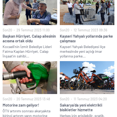
Son20
29 Temmuz 2023 11:00
Son20
12 Temmuz 2023 09:36
Başkan Hürriyet, Calap ailesinin
Kayseri Yahyalı yollarında parke
acısına ortak oldu
çalışması
Kocaeli'nin İzmit Belediye Lideri
Kayseri Yahyalı Belediyesi ilçe
Fatma Kaplan Hürriyet, Calap
merkezinde yeni açtığı imar
İnşaat’ın sahibi...
yollarına parke...
Son20
20 Temmuz 2023 13:48
Son20
11 Temmuz 2023 04:20
Motorine zam geliyor!
Sakarya’da yeni elektrikli
bisikletler hizmette
ÖTV artırımı sonrası akaryakıta
birinci artırım yarın motorine
Herkes için erişilebilir, pratik,