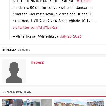
ŞEHİTLERİMİZİN KANI YERDE KALMADI
#Tunceli
Jandarma Bölge, Tunceli ve Erzincan İl Jandarma
Komutanlıklarımızın sevk ve idaresinde, Tunceli ili
kırsalında, J- SİHA ve ANKA-S desteğinde JÖH ve…
pic.twitter.com/AfylYBvk22
— Ali Yerlikaya (@AliYerlikaya)
July 23, 2023
ETİKETLER:
Jandarma
Haber2
BENZER KONULAR