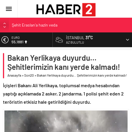
Şehit Eraslan’a hazin veda
Toprak Razgatlıoğlu Çekya’da ikinci oldu
İSTANBUL
31°C
EURO
55,1881
Malatya’da Bakırcılar Çarşısı’na ilk kazma
AZ BULUTLU
BAU Tıp’tan öğrencilerine 500 bin liralık bilimsel destek
ALTIN
Bakan Yerlikaya duyurdu…
6.660,55
İzmit Belediyesi’nden Tepeköy’de asfalt mesaisi
Şehitlerimizin kanı yerde kalmadı!
BİST
13.779,39
Anasayfa
»
Son20
»
Bakan Yerlikaya duyurdu… Şehitlerimizin kanı yerde kalmadı!
DOLAR
İçişleri Bakanı Ali Yerlikaya, toplumsal medya hesabından
47,7111
yaptığı açıklamada 2 asker, 2 jandarma, 1 polisi şehit eden 2
teröristin etkisiz hale getirildiğini duyurdu.