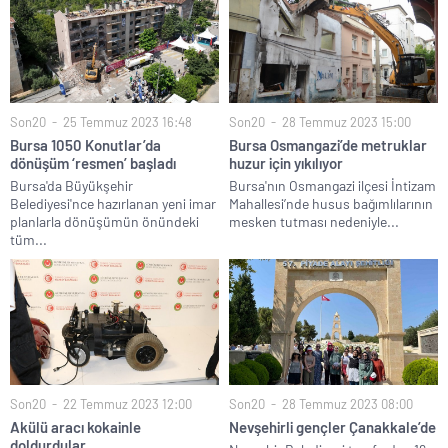
Son20
25 Temmuz 2023 16:48
Son20
28 Temmuz 2023 15:00
Bursa 1050 Konutlar’da
Bursa Osmangazi’de metruklar
dönüşüm ‘resmen’ başladı
huzur için yıkılıyor
Bursa'da Büyükşehir
Bursa'nın Osmangazi ilçesi İntizam
Belediyesi'nce hazırlanan yeni imar
Mahallesi’nde husus bağımlılarının
planlarla dönüşümün önündeki
mesken tutması nedeniyle...
tüm...
Son20
22 Temmuz 2023 12:00
Son20
28 Temmuz 2023 08:00
Akülü aracı kokainle
Nevşehirli gençler Çanakkale’de
doldurdular