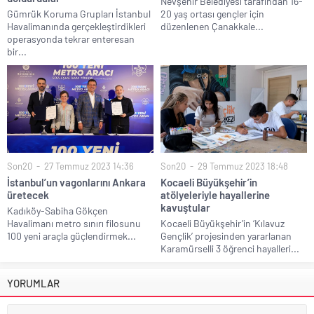
Nevşehir Belediyesi tarafından 16-
Gümrük Koruma Grupları İstanbul
20 yaş ortası gençler için
Havalimanında gerçekleştirdikleri
düzenlenen Çanakkale...
operasyonda tekrar enteresan
bir...
Son20
27 Temmuz 2023 14:36
Son20
29 Temmuz 2023 18:48
İstanbul’un vagonlarını Ankara
Kocaeli Büyükşehir’in
üretecek
atölyeleriyle hayallerine
kavuştular
Kadıköy-Sabiha Gökçen
Havalimanı metro sınırı filosunu
Kocaeli Büyükşehir’in ‘Kılavuz
100 yeni araçla güçlendirmek...
Gençlik’ projesinden yararlanan
Karamürselli 3 öğrenci hayalleri...
YORUMLAR