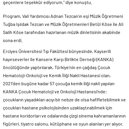
geçenlere teşekkür ediyorum.” diye konuştu.
Program, Vali Yardımcısı Adnan Tezcan’ın eşi Müzik Öğretmeni
Tuğba Işıldak Tezcan ve Müzik Öğretmenleri Betül Köse ile Ali
Salih Köse tarafından hazırlanan müzik dinletisinin akabinde
sona erdi.
Erciyes Üniversitesi Tıp Fakültesi bünyesinde, Kayserili
hayırseverler ile Kansere Karşı Birlikte Derneği (KANKA)
öncülüğünde yaptırılarak, Türkiye’nin en çağdaş Çocuk
Hematoloji-Onkoloji ve Kemik İliği Nakli Hastanesi olan,
2021’den bugüne kadar 57 çocuğa kemik iliği nakli yapılan
KANKA Çocuk Hematoloji ve Onkoloji Hastanesi’nde;
çocukların yaşadıkları acıyı bir nebze de olsa hafifletebilmek ve
çocukları hastane psikolojisinden uzaklaştırabilmek için
hastane koridorları ve odalarında çizgi sinema kahramanlarının
figürleri, tiyatro salonu, kütüphane ve oyun alanları yer alıyor.