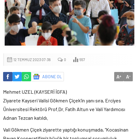
12 TEMMUZ 2023 07:36
0
557
A
A
ABONE OL
+
-
Mehmet UZEL (KAYSERİ İGFA)
Ziyarete Kayseri Valisi Gökmen Çiçek’in yanı sıra, Erciyes
Üniversitesi Rektörü Prof.Dr. Fatih Altun ve Vali Yardımcısı
Adnan Tezcan katıldı.
Vali Gökmen Çiçek ziyarette yaptığı konuşmada, “Kocasinan
Bayan Kooperatifimiz büyük bir toplumsal sorumluluk