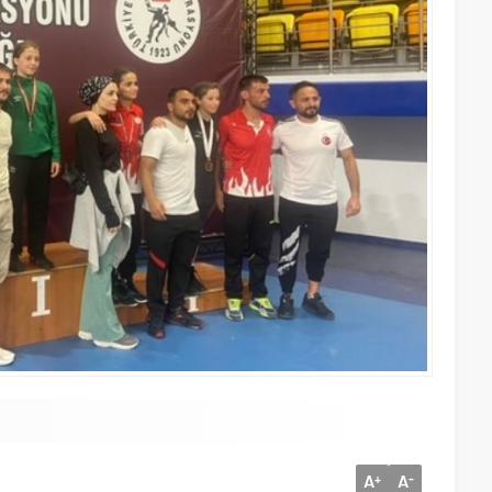
A
A
+
-