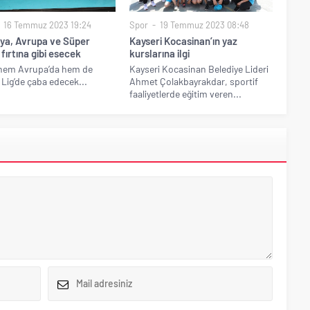
16 Temmuz 2023 19:24
Spor
19 Temmuz 2023 08:48
ya, Avrupa ve Süper
Kayseri Kocasinan’ın yaz
 fırtına gibi esecek
kurslarına ilgi
 hem Avrupa’da hem de
Kayseri Kocasinan Belediye Lideri
 Lig’de çaba edecek...
Ahmet Çolakbayrakdar, sportif
faaliyetlerde eğitim veren...