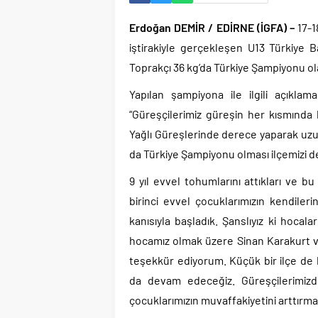
Erdoğan DEMİR / EDİRNE (İGFA) –
17-1
iştirakiyle gerçekleşen U13 Türkiye 
Toprakçı 36 kg’da Türkiye Şampiyonu ola
Yapılan şampiyona ile ilgili açıkl
“Güreşçilerimiz güreşin her kısmında 
Yağlı Güreşlerinde derece yaparak uzun
da Türkiye Şampiyonu olması ilçemizi de 
9 yıl evvel tohumlarını attıkları ve bu
birinci evvel çocuklarımızın kendileri
kanısıyla başladık. Şanslıyız ki hocal
hocamız olmak üzere Sinan Karakurt ve
teşekkür ediyorum. Küçük bir ilçe de 
da devam edeceğiz. Güreşçilerimizde,
çocuklarımızın muvaffakiyetini arttırm