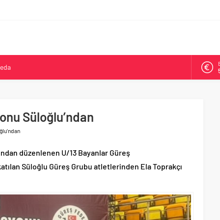
veda
kya’da ikinci oldu
arşısı’na ilk kazma
ne 500 bin liralık bilimsel destek
Tepeköy’de asfalt mesaisi
onu Süloğlu’ndan
ğlu’ndan
fından düzenlenen U/13 Bayanlar Güreş
atılan Süloğlu Güreş Grubu atletlerinden Ela Toprakçı