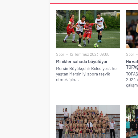
Spor
12 Temmuz 2023 09:00
Spor
Minikler sahada büyülüyor
Hırva
TOFAŞ
Mersin Büyükşehir Belediyesi, her
yaştan Mersinliyi spora teşvik
TOFAŞ 
etmek için...
2024 
çalışm