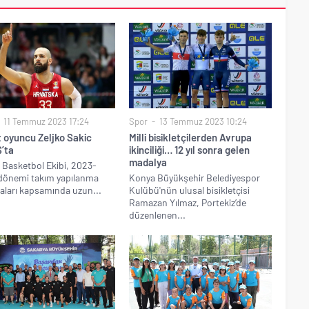
11 Temmuz 2023 17:24
Spor
13 Temmuz 2023 10:24
t oyuncu Zeljko Sakic
Milli bisikletçilerden Avrupa
’ta
ikinciliği… 12 yıl sonra gelen
madalya
Basketbol Ekibi, 2023-
dönemi takım yapılanma
Konya Büyükşehir Belediyespor
aları kapsamında uzun...
Kulübü'nün ulusal bisikletçisi
Ramazan Yılmaz, Portekiz’de
düzenlenen...