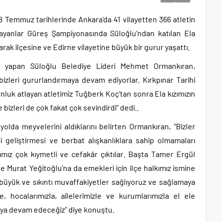
8 Temmuz tarihlerinde Ankara’da 41 vilayetten 366 atletin
Bayanlar Güreş Şampiyonasında Süloğlu’ndan katılan Ela
rak ilçesine ve Edirne vilayetine büyük bir gurur yaşattı.
ama yapan Süloğlu Belediye Lideri Mehmet Ormankıran,
bizleri gururlandırmaya devam ediyorlar. Kırkpınar Tarihi
luk atlayan atletimiz Tuğberk Koç’tan sonra Ela kızımızın
bizleri de çok fakat çok sevindirdi” dedi..
 yolda meyvelerini aldıklarını belirten Ormankıran, “Bizler
ni geliştirmesi ve berbat alışkanlıklara sahip olmamaları
arımız çok kıymetli ve cefakâr çıktılar. Başta Tamer Ergül
 Murat Yeğitoğlu’na da emekleri için ilçe halkımız ismine
büyük ve sıkıntı muvaffakiyetler sağlıyoruz ve sağlamaya
 hocalarımızla, ailelerimizle ve kurumlarımızla el ele
aya devam edeceğiz” diye konuştu.