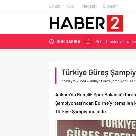
Son20
Spor
Magazin
Ekonomi
Şehit Eraslan’a hazin 
SON DAKİKA
Toprak Razgatlıoğlu Çe
Malatya’da Bakırcılar Ç
BAU Tıp’tan öğrencileri
İzmit Belediyesi’nden 
Türkiye Güreş Şampiy
Anasayfa
»
Spor
»
Türkiye Güreş Şampiyonu Sülo
Ankara’da Gençlik Spor Bakanlığı tara
Şampiyonası’ndan Edirne’yi temsilen k
Türkiye Şampiyonu oldu.