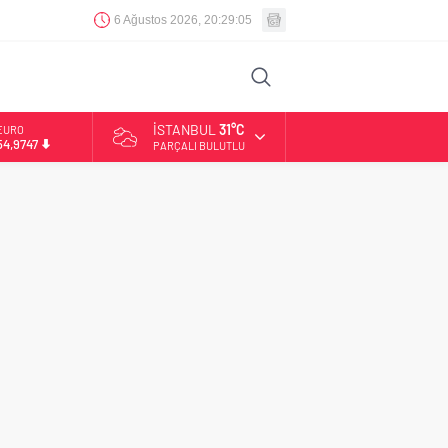
6 Ağustos 2026, 20:29:06
İSTANBUL
31°C
EURO
54,9747
PARÇALI BULUTLU
ALTIN
6.499,25
BİST
13.798,82
DOLAR
47,5921