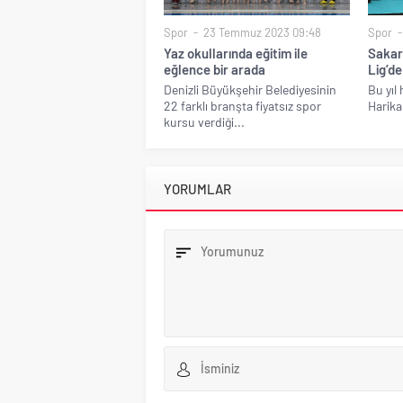
Spor
23 Temmuz 2023 09:48
Spor
Yaz okullarında eğitim ile
Sakar
eğlence bir arada
Lig’de
Denizli Büyükşehir Belediyesinin
Bu yıl
22 farklı branşta fiyatsız spor
Harika
kursu verdiği...
YORUMLAR