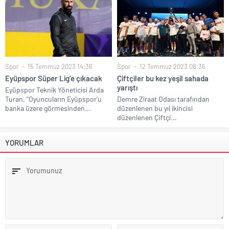
Spor
15 Temmuz 2023 14:36
Spor
12 Temmuz 2023 08:36
Eyüpspor Süper Lig’e çıkacak
Çiftçiler bu kez yeşil sahada
yarıştı
Eyüpspor Teknik Yöneticisi Arda
Turan, “Oyuncuların Eyüpspor'u
Demre Ziraat Odası tarafından
banka üzere görmesinden...
düzenlenen bu yıl ikincisi
düzenlenen Çiftçi...
YORUMLAR