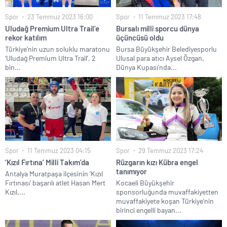
Spor
23 Temmuz 2023 16:00
Spor
11 Temmuz 2023 17:48
Uludağ Premium Ultra Trail’e
Bursalı milli sporcu dünya
rekor katılım
üçüncüsü oldu
Türkiye’nin uzun soluklu maratonu
Bursa Büyükşehir Belediyesporlu
‘Uludağ Premium Ultra Trail’, 2
Ulusal para atıcı Aysel Özgan,
bin...
Dünya Kupası’nda...
Spor
11 Temmuz 2023 04:15
Spor
29 Temmuz 2023 17:24
‘Kızıl Fırtına’ Milli Takım’da
Rüzgarın kızı Kübra engel
tanımıyor
Antalya Muratpaşa ilçesinin ‘Kızıl
Fırtınası’ başarılı atlet Hasan Mert
Kocaeli Büyükşehir
Kızıl,...
sponsorluğunda muvaffakiyetten
muvaffakiyete koşan Türkiye’nin
birinci engelli bayan...