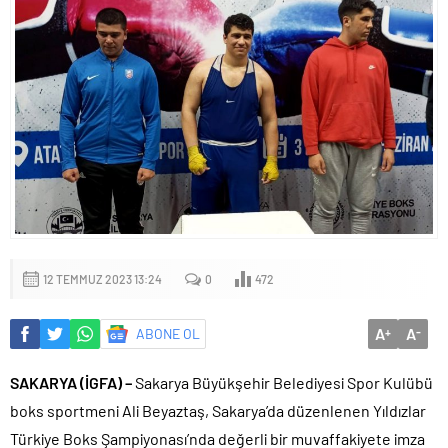
12 TEMMUZ 2023 13:24
0
472
A
A
ABONE OL
+
-
SAKARYA (İGFA) –
Sakarya Büyükşehir Belediyesi Spor Kulübü
boks sportmeni Ali Beyaztaş, Sakarya’da düzenlenen Yıldızlar
Türkiye Boks Şampiyonası’nda değerli bir muvaffakiyete imza