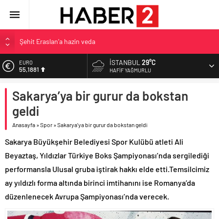
Şehit Eraslan’a hazin veda
Toprak Razgatlıoğlu Çekya’da ikinci oldu
İSTANBUL
29°C
EURO
55,1881
Malatya’da Bakırcılar Çarşısı’na ilk kazma
HAFIF YAĞMURLU
BAU Tıp’tan öğrencilerine 500 bin liralık bilimsel destek
ALTIN
Sakarya’ya bir gurur da bokstan
6.660,55
İzmit Belediyesi’nden Tepeköy’de asfalt mesaisi
geldi
BİST
13.779,39
Anasayfa
»
Spor
»
Sakarya’ya bir gurur da bokstan geldi
DOLAR
Sakarya Büyükşehir Belediyesi Spor Kulübü atleti Ali
47,7111
Beyaztaş, Yıldızlar Türkiye Boks Şampiyonası’nda sergilediği
performansla Ulusal gruba iştirak hakkı elde etti.Temsilcimiz
ay yıldızlı forma altında birinci imtihanını ise Romanya’da
düzenlenecek Avrupa Şampiyonası’nda verecek.