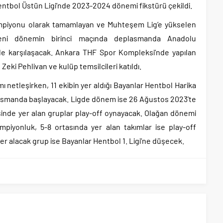
entbol Üstün Ligi’nde 2023-2024 dönemi fikstürü çekildi.
şampiyonu olarak tamamlayan ve Muhteşem Lig’e yükselen
yeni dönemin birinci maçında deplasmanda Anadolu
ile karşılaşacak. Ankara THF Spor Kompleksi’nde yapılan
ki Pehlivan ve kulüp temsilcileri katıldı.
netleşirken, 11 ekibin yer aldığı Bayanlar Hentbol Harika
lasmanda başlayacak. Ligde dönem ise 26 Ağustos 2023’te
isinde yer alan gruplar play-off oynayacak. Olağan dönemi
şampiyonluk, 5-8 ortasında yer alan takımlar ise play-off
yer alacak grup ise Bayanlar Hentbol 1. Ligi’ne düşecek.