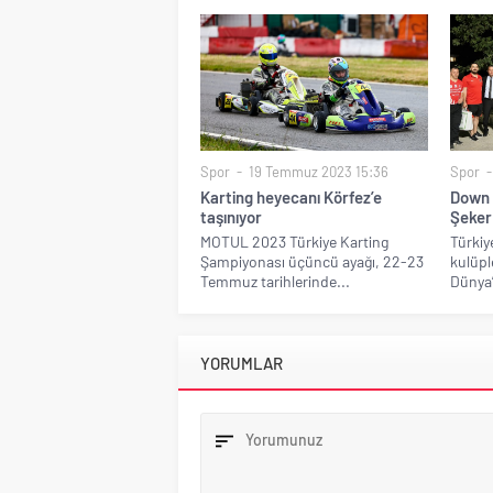
Spor
19 Temmuz 2023 15:36
Spor
Karting heyecanı Körfez’e
Down 
taşınıyor
Şeker
MOTUL 2023 Türkiye Karting
Türkiye
Şampiyonası üçüncü ayağı, 22-23
kulüpl
Temmuz tarihlerinde...
Dünya’
YORUMLAR