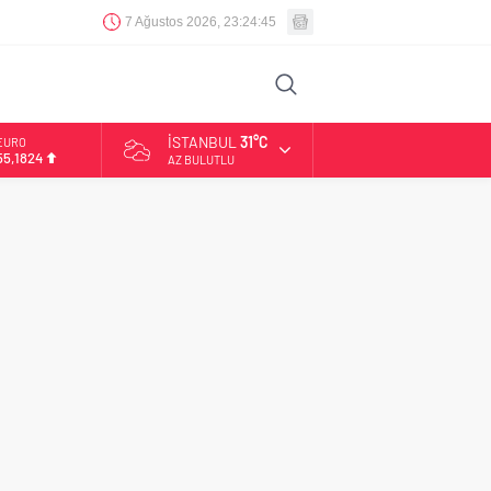
7 Ağustos 2026, 23:24:46
İSTANBUL
31°C
EURO
55,1824
AZ BULUTLU
ALTIN
6.662,10
BİST
13.779,39
DOLAR
47,6954