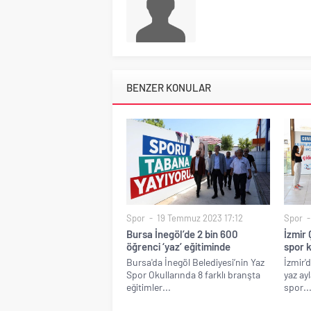
BENZER KONULAR
Spor
19 Temmuz 2023 17:12
Spor
Bursa İnegöl’de 2 bin 600
İzmir 
öğrenci ‘yaz’ eğitiminde
spor k
Bursa'da İnegöl Belediyesi’nin Yaz
İzmir'd
Spor Okullarında 8 farklı branşta
yaz ay
eğitimler...
spor..