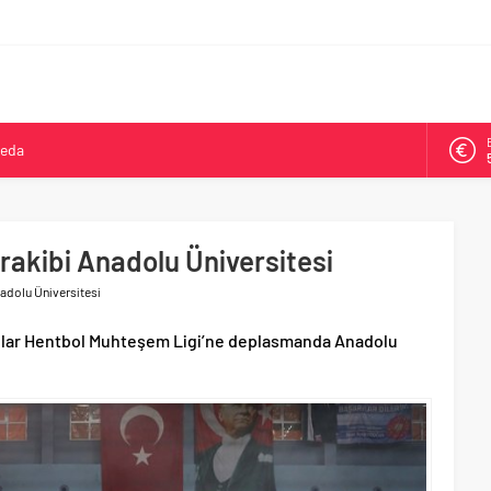
veda
kya’da ikinci oldu
arşısı’na ilk kazma
ne 500 bin liralık bilimsel destek
k rakibi Anadolu Üniversitesi
Tepeköy’de asfalt mesaisi
Anadolu Üniversitesi
lar Hentbol Muhteşem Ligi’ne deplasmanda Anadolu