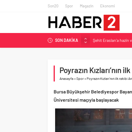
Son20
Spor
Magazin
Ekonomi
SON DAKİKA
Şehit Eraslan’a hazin 
Toprak Razgatlıoğlu Çe
Malatya’da Bakırcılar Ç
BAU Tıp’tan öğrencileri
Poyrazın Kızları’nın il
İzmit Belediyesi’nden 
Anasayfa
»
Spor
»
Poyrazın Kızları’nın ilk rakibi 
Bursa Büyükşehir Belediyespor Bayan
Üniversitesi maçıyla başlayacak