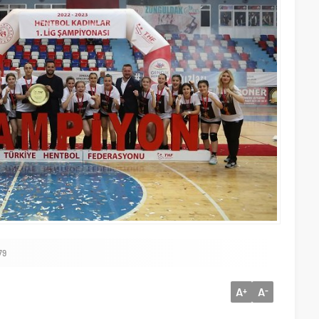
79
A
A
+
-