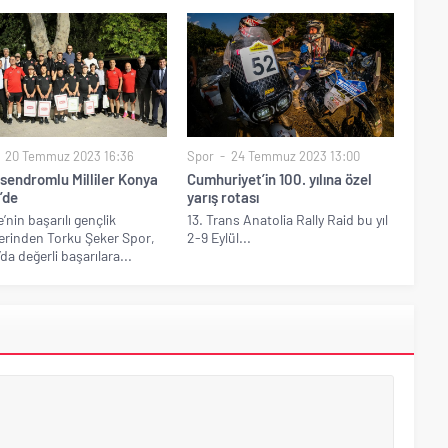
20 Temmuz 2023 16:36
Spor
24 Temmuz 2023 13:00
sendromlu Milliler Konya
Cumhuriyet’in 100. yılına özel
’de
yarış rotası
’nin başarılı gençlik
13. Trans Anatolia Rally Raid bu yıl
erinden Torku Şeker Spor,
2-9 Eylül...
da değerli başarılara...