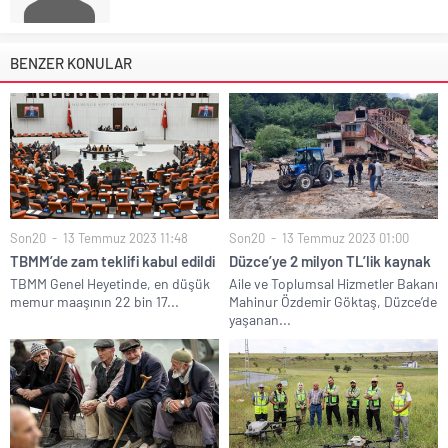
BENZER KONULAR
Son20
13 Temmuz 2023 11:48
Son20
13 Temmuz 2023 01:00
TBMM’de zam teklifi kabul edildi
Düzce’ye 2 milyon TL’lik kaynak
TBMM Genel Heyetinde, en düşük
Aile ve Toplumsal Hizmetler Bakanı
memur maaşının 22 bin 17...
Mahinur Özdemir Göktaş, Düzce’de
yaşanan...