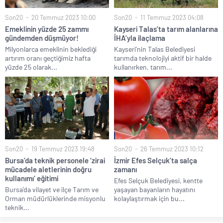
Son20
20 Temmuz 2023 10:00
Son20
11 Temmuz 2023 04:08
Emeklinin yüzde 25 zammı
Kayseri Talas’ta tarım alanlarına
gündemden düşmüyor!
İHA’yla ilaçlama
Milyonlarca emeklinin beklediği
Kayseri'nin Talas Belediyesi
artırım oranı geçtiğimiz hafta
tarımda teknolojiyi aktif bir halde
yüzde 25 olarak...
kullanırken, tarım...
Son20
19 Temmuz 2023 19:48
Son20
26 Temmuz 2023 10:12
Bursa’da teknik personele ‘zirai
İzmir Efes Selçuk’ta salça
mücadele aletlerinin doğru
zamanı
kullanımı’ eğitimi
Efes Selçuk Belediyesi, kentte
Bursa'da vilayet ve ilçe Tarım ve
yaşayan bayanların hayatını
Orman müdürlüklerinde misyonlu
kolaylaştırmak için bu...
teknik...