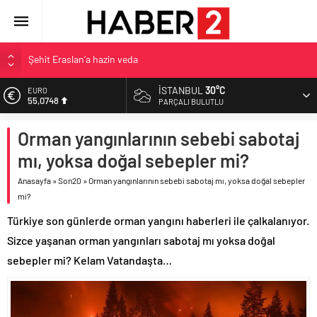
Şehit Eraslan’a hazin veda
Toprak Razgatlıoğlu Çekya’da ikinci oldu
İSTANBUL
30°C
Malatya’da Bakırcılar Çarşısı’na ilk kazma
EURO
55,0748
PARÇALI BULUTLU
BAU Tıp’tan öğrencilerine 500 bin liralık bilimsel destek
ALTIN
Orman yangınlarının sebebi sabotaj
İzmit Belediyesi’nden Tepeköy’de asfalt mesaisi
6.623,43
mı, yoksa doğal sebepler mi?
BİST
13.785,25
Anasayfa
»
Son20
»
Orman yangınlarının sebebi sabotaj mı, yoksa doğal sebepler
mi?
DOLAR
47,7048
Türkiye son günlerde orman yangını haberleri ile çalkalanıyor.
Sizce yaşanan orman yangınları sabotaj mı yoksa doğal
sebepler mi? Kelam Vatandaşta…