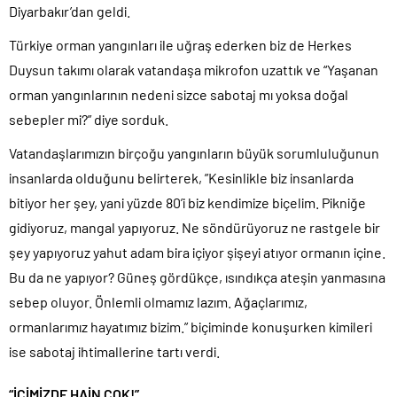
Diyarbakır’dan geldi.
Türkiye orman yangınları ile uğraş ederken biz de Herkes
Duysun takımı olarak vatandaşa mikrofon uzattık ve “Yaşanan
orman yangınlarının nedeni sizce sabotaj mı yoksa doğal
sebepler mi?” diye sorduk.
Vatandaşlarımızın birçoğu yangınların büyük sorumluluğunun
insanlarda olduğunu belirterek, ”Kesinlikle biz insanlarda
bitiyor her şey, yani yüzde 80’i biz kendimize biçelim. Pikniğe
gidiyoruz, mangal yapıyoruz. Ne söndürüyoruz ne rastgele bir
şey yapıyoruz yahut adam bira içiyor şişeyi atıyor ormanın içine.
Bu da ne yapıyor? Güneş gördükçe, ısındıkça ateşin yanmasına
sebep oluyor. Önlemli olmamız lazım. Ağaçlarımız,
ormanlarımız hayatımız bizim.” biçiminde konuşurken kimileri
ise sabotaj ihtimallerine tartı verdi.
“İÇİMİZDE HAİN ÇOK!”