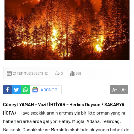
21 TEMMUZ 2023 12:12
0
556
A
A
ABONE OL
+
-
Cüneyt YAMAN – Vazif İHTİYAR – Herkes Duysun / SAKARYA
(İGFA) –
Hava sıcaklıklarının artmasıyla birlikte orman yangını
haberleri arka arda geliyor. Hatay, Muğla, Adana, Tekirdağ,
Balıkesir, Çanakkale ve Mersin’in akabinde bir yangın haberi de