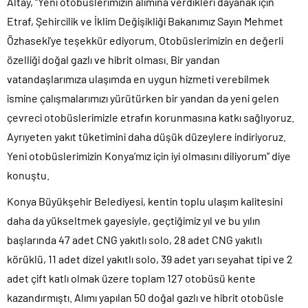
Altay, “Yeni otobüslerimizin alımına verdikleri dayanak için
Etraf, Şehircilik ve İklim Değişikliği Bakanımız Sayın Mehmet
Özhaseki’ye teşekkür ediyorum. Otobüslerimizin en değerli
özelliği doğal gazlı ve hibrit olması. Bir yandan
vatandaşlarımıza ulaşımda en uygun hizmeti verebilmek
ismine çalışmalarımızı yürütürken bir yandan da yeni gelen
çevreci otobüslerimizle etrafın korunmasına katkı sağlıyoruz.
Ayrıyeten yakıt tüketimini daha düşük düzeylere indiriyoruz.
Yeni otobüslerimizin Konya’mız için iyi olmasını diliyorum” diye
konuştu.
Konya Büyükşehir Belediyesi, kentin toplu ulaşım kalitesini
daha da yükseltmek gayesiyle, geçtiğimiz yıl ve bu yılın
başlarında 47 adet CNG yakıtlı solo, 28 adet CNG yakıtlı
körüklü, 11 adet dizel yakıtlı solo, 39 adet yarı seyahat tipi ve 2
adet çift katlı olmak üzere toplam 127 otobüsü kente
kazandırmıştı. Alımı yapılan 50 doğal gazlı ve hibrit otobüsle