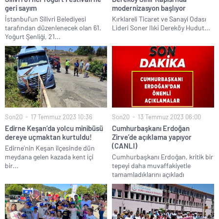
geri sayım
modernizasyon başlıyor
İstanbul'un Silivri Belediyesi
Kırklareli Ticaret ve Sanayi Odası
tarafından düzenlenecek olan 61.
Lideri Soner Ilıki Dereköy Hudut...
Yoğurt Şenliği, 21...
Son20
17 Temmuz 2023 10:36
Son20
13 Temmuz 2023 06:00
Edirne Keşan’da yolcu minibüsü
Cumhurbaşkanı Erdoğan
dereye uçmaktan kurtuldu!
Zirve’de açıklama yapıyor
(CANLI)
Edirne'nin Keşan ilçesinde dün
meydana gelen kazada kent içi
Cumhurbaşkanı Erdoğan, kritik bir
bir...
tepeyi daha muvaffakiyetle
tamamladıklarını açıkladı