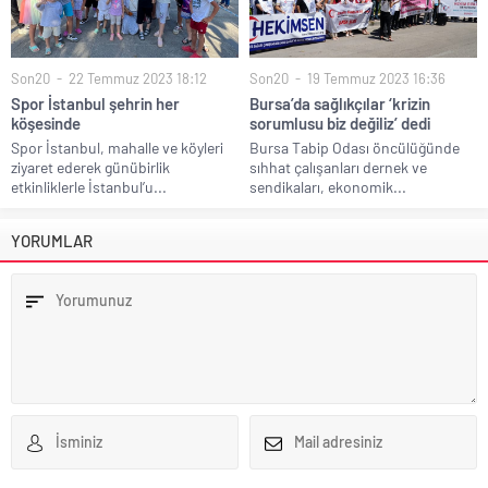
Son20
22 Temmuz 2023 18:12
Son20
19 Temmuz 2023 16:36
Spor İstanbul şehrin her
Bursa’da sağlıkçılar ‘krizin
köşesinde
sorumlusu biz değiliz’ dedi
Spor İstanbul, mahalle ve köyleri
Bursa Tabip Odası öncülüğünde
ziyaret ederek günübirlik
sıhhat çalışanları dernek ve
etkinliklerle İstanbul’u...
sendikaları, ekonomik...
YORUMLAR