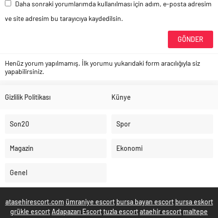
Daha sonraki yorumlarımda kullanılması için adım, e-posta adresim
ve site adresim bu tarayıcıya kaydedilsin.
Henüz yorum yapılmamış. İlk yorumu yukarıdaki form aracılığıyla siz
yapabilirsiniz.
Gizlilik Politikası
Künye
Son20
Spor
Magazin
Ekonomi
Genel
atasehirescort.com
ümraniye escort
bursa bayan escort
bursa eskort
grükle escort
Adapazarı Escort
tuzla escort
ataehir escort
maltepe