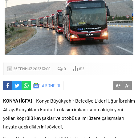
26 TEMMUZ 2023 13:00
0
612
A
A
ABONE OL
+
-
KONYA (İGFA) –
Konya Büyükşehir Belediye Lideri Uğur İbrahim
Altay, Konyalılara konforlu ulaşım imkanı sunmak için yeni
yollar, köprülü kavşaklar ve otobüs alımı üzere çalışmaları
hayata geçirdiklerini söyledi.