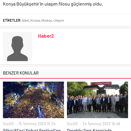
Konya Büyükşehir’in ulaşım filosu güçlenmiş oldu.
ETİKETLER:
Adet
,
Konya
,
Otobüs
,
Ulaşım
Haber2
BENZER KONULAR
Son20
15 Temmuz 2023 15:24
Son20
24 Temmuz 2023 16:48
Silivri 61’nci Yoğurt Festivali’ne
Dereköy Sınır Kapısı’nda