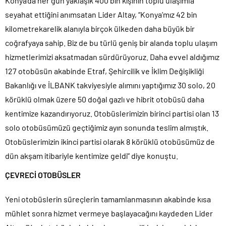
Konya’da her gün yaklaşık 400 bin kişinin toplu ulaşımla
seyahat ettiğini anımsatan Lider Altay, “Konya’mız 42 bin
kilometrekarelik alanıyla birçok ülkeden daha büyük bir
coğrafyaya sahip. Biz de bu türlü geniş bir alanda toplu ulaşım
hizmetlerimizi aksatmadan sürdürüyoruz. Daha evvel aldığımız
127 otobüsün akabinde Etraf, Şehircilik ve İklim Değişikliği
Bakanlığı ve İLBANK takviyesiyle alımını yaptığımız 30 solo, 20
körüklü olmak üzere 50 doğal gazlı ve hibrit otobüsü daha
kentimize kazandırıyoruz. Otobüslerimizin birinci partisi olan 13
solo otobüsümüzü geçtiğimiz ayın sonunda teslim almıştık.
Otobüslerimizin ikinci partisi olarak 8 körüklü otobüsümüz de
dün akşam itibariyle kentimize geldi” diye konuştu.
ÇEVRECİ OTOBÜSLER
Yeni otobüslerin süreçlerin tamamlanmasının akabinde kısa
mühlet sonra hizmet vermeye başlayacağını kaydeden Lider