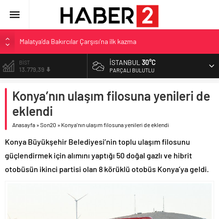
Malatya’da Bakırcılar Çarşısı’na ilk kazma
BAU Tıp’tan öğrencilerine 500 bin liralık bilimsel destek
İSTANBUL
30°C
DOLAR
47,7178
İzmit Belediyesi’nden Tepeköy’de asfalt mesaisi
PARÇALI BULUTLU
Şehit Eraslan’a hazin veda
EURO
Konya’nın ulaşım filosuna yenileri de
55,1513
Toprak Razgatlıoğlu Çekya’da ikinci oldu
eklendi
ALTIN
6.635,91
Anasayfa
»
Son20
»
Konya’nın ulaşım filosuna yenileri de eklendi
BİST
Konya Büyükşehir Belediyesi’nin toplu ulaşım filosunu
13.779,39
güçlendirmek için alımını yaptığı 50 doğal gazlı ve hibrit
otobüsün ikinci partisi olan 8 körüklü otobüs Konya’ya geldi.