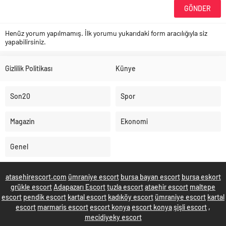
Henüz yorum yapılmamış. İlk yorumu yukarıdaki form aracılığıyla siz
yapabilirsiniz.
Gizlilik Politikası
Künye
Son20
Spor
Magazin
Ekonomi
Genel
atasehirescort.com
ümraniye escort
bursa bayan escort
bursa eskort
grükle escort
Adapazarı Escort
tuzla escort
ataehir escort
maltepe
escort
pendik escort
kartal escort
kadıköy escort
ümraniye escort
kartal
escort
marmaris escort
escort konya
escort konya
şişli escort
,
mecidiyeky escort