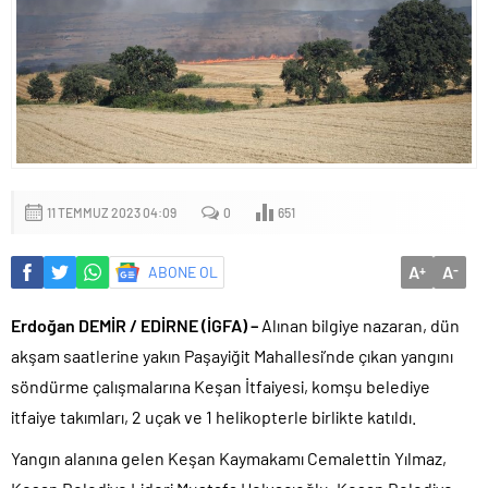
11 TEMMUZ 2023 04:09
0
651
A
A
ABONE OL
+
-
Erdoğan DEMİR / EDİRNE (İGFA) –
Alınan bilgiye nazaran, dün
akşam saatlerine yakın Paşayiğit Mahallesi’nde çıkan yangını
söndürme çalışmalarına Keşan İtfaiyesi, komşu belediye
itfaiye takımları, 2 uçak ve 1 helikopterle birlikte katıldı.
Yangın alanına gelen Keşan Kaymakamı Cemalettin Yılmaz,