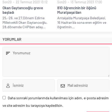
Son20
22 Temmuz 2023 13:12
Son20
13 Temmuz 2023 17:00
Okan Gaytancıoğlu greve
810 öğrencinin bir öğünü
başladı
Muratpaşa’dan
25.-26. ve 27.Dönem Edirne
Antalya’da Muratpaşa Belediyesi,
Milletvekili Okan Gaytancıoğlu,
16 Haziran’da sona eren eğitim ve
28.dönemde CHP’den aday...
öğretimin...
YORUMLAR
Daha sonraki yorumlarımda kullanılması için adım, e-posta adresim
ve site adresim bu tarayıcıya kaydedilsin.