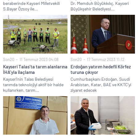
beraberinde Kayseri Milletvekili
Dr. Memduh Büyükkılıç, Kayseri
S.Bayar Özsoy ile...
Büyükşehir Belediyesi...
Son20
11 Temmuz 2023 04:08
Son20
17 Temmuz 2023 11:12
Kayseri Talas’ta tarım alanlarına
Erdoğan yatırım hedefli Körfez
İHA’yla ilaçlama
turuna çıkıyor
Kayseri'nin Talas Belediyesi
Cumhurbaşkanı Erdoğan, Suudi
tarımda teknolojiyi aktif bir halde
Arabistan, Katar, BAE ve KKTC’yi
kullanırken, tarım...
ziyaret edecek