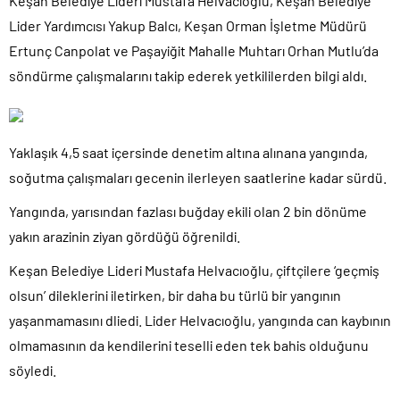
Keşan Belediye Lideri Mustafa Helvacıoğlu, Keşan Belediye
Lider Yardımcısı Yakup Balcı, Keşan Orman İşletme Müdürü
Ertunç Canpolat ve Paşayiğit Mahalle Muhtarı Orhan Mutlu’da
söndürme çalışmalarını takip ederek yetkililerden bilgi aldı.
Yaklaşık 4,5 saat içersinde denetim altına alınana yangında,
soğutma çalışmaları gecenin ilerleyen saatlerine kadar sürdü.
Yangında, yarısından fazlası buğday ekili olan 2 bin dönüme
yakın arazinin ziyan gördüğü öğrenildi.
Keşan Belediye Lideri Mustafa Helvacıoğlu, çiftçilere ‘geçmiş
olsun’ dileklerini iletirken, bir daha bu türlü bir yangının
yaşanmamasını dliedi. Lider Helvacıoğlu, yangında can kaybının
olmamasının da kendilerini teselli eden tek bahis olduğunu
söyledi.