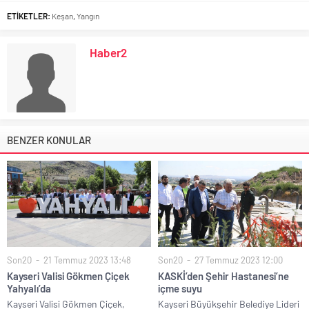
ETİKETLER:
Keşan
,
Yangın
Haber2
BENZER KONULAR
Son20
21 Temmuz 2023 13:48
Son20
27 Temmuz 2023 12:00
Kayseri Valisi Gökmen Çiçek
KASKİ’den Şehir Hastanesi’ne
Yahyalı’da
içme suyu
Kayseri Valisi Gökmen Çiçek,
Kayseri Büyükşehir Belediye Lideri