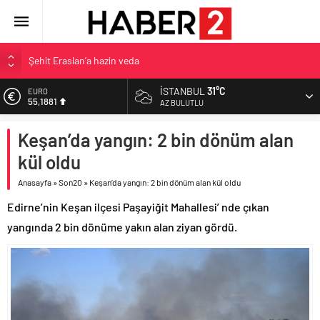
Şehit Eraslan’a hazin veda
Toprak Razgatlıoğlu Çekya’da ikinci oldu
İSTANBUL
31°C
EURO
55,1881
Malatya’da Bakırcılar Çarşısı’na ilk kazma
AZ BULUTLU
BAU Tıp’tan öğrencilerine 500 bin liralık bilimsel destek
ALTIN
Keşan’da yangın: 2 bin dönüm alan
6.660,55
İzmit Belediyesi’nden Tepeköy’de asfalt mesaisi
kül oldu
BİST
13.779,39
Anasayfa
»
Son20
»
Keşan’da yangın: 2 bin dönüm alan kül oldu
DOLAR
Edirne’nin Keşan ilçesi Paşayiğit Mahallesi’ nde çıkan
47,7111
yangında 2 bin dönüme yakın alan ziyan gördü.