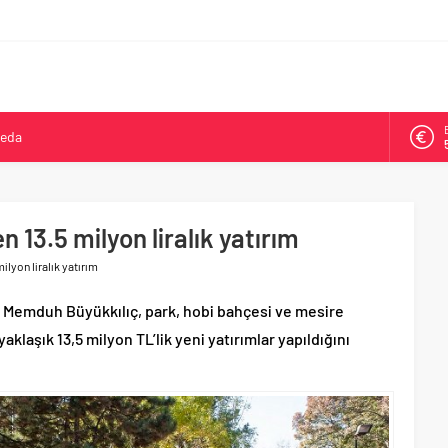
veda
kya’da ikinci oldu
arşısı’na ilk kazma
ne 500 bin liralık bilimsel destek
 13.5 milyon liralık yatırım
Tepeköy’de asfalt mesaisi
ilyon liralık yatırım
. Memduh Büyükkılıç, park, hobi bahçesi ve mesire
aklaşık 13,5 milyon TL’lik yeni yatırımlar yapıldığını