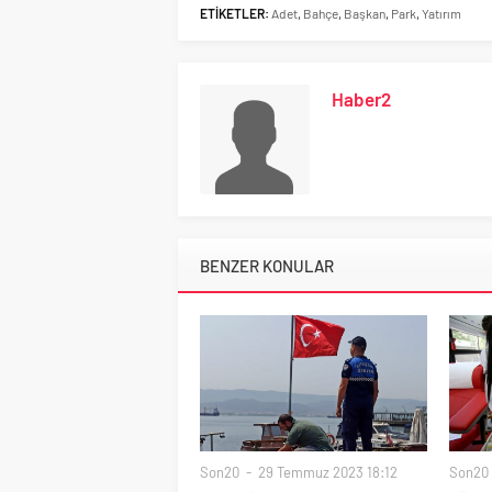
ETİKETLER:
Adet
,
Bahçe
,
Başkan
,
Park
,
Yatırım
Haber2
BENZER KONULAR
Son20
29 Temmuz 2023 18:12
Son20