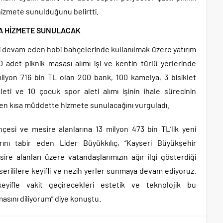
hizmete sunulduğunu belirtti.
 DA HİZMETE SUNULACAK
li devam eden hobi bahçelerinde kullanılmak üzere yatırım
 adet piknik masası alımı işi ve kentin türlü yerlerinde
milyon 716 bin TL olan 200 bank, 100 kamelya, 3 bisiklet
leti ve 10 çocuk spor aleti alımı işinin ihale sürecinin
 kısa müddette hizmete sunulacağını vurguladı.
hçesi ve mesire alanlarına 13 milyon 473 bin TL’lik yeni
larını tabir eden Lider Büyükkılıç, “Kayseri Büyükşehir
re alanları üzere vatandaşlarımızın ağır ilgi gösterdiği
serililere keyifli ve nezih yerler sunmaya devam ediyoruz.
eyifle vakit geçirecekleri estetik ve teknolojik bu
masını diliyorum” diye konuştu.