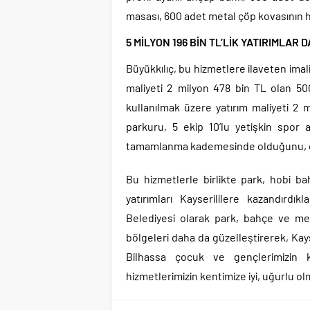
masası, 600 adet metal çöp kovasının 
5 MİLYON 196 BİN TL’LİK YATIRIMLAR
Büyükkılıç, bu hizmetlere ilaveten ima
maliyeti 2 milyon 478 bin TL olan 500
kullanılmak üzere yatırım maliyeti 2 
parkuru, 5 ekip 10’lu yetişkin spor a
tamamlanma kademesinde olduğunu, en
Bu hizmetlerle birlikte park, hobi ba
yatırımları Kayserililere kazandırdık
Belediyesi olarak park, bahçe ve mesi
bölgeleri daha da güzelleştirerek, Kay
Bilhassa çocuk ve gençlerimizin k
hizmetlerimizin kentimize iyi, uğurlu ol