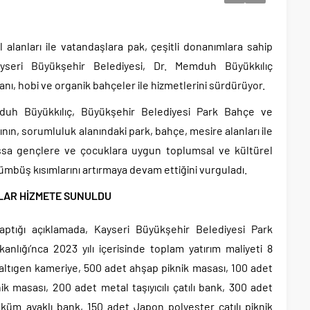
 alanları ile vatandaşlara pak, çeşitli donanımlara sahip
seri Büyükşehir Belediyesi, Dr. Memduh Büyükkılıç
nı, hobi ve organik bahçeler ile hizmetlerini sürdürüyor.
duh Büyükkılıç, Büyükşehir Belediyesi Park Bahçe ve
nın, sorumluluk alanındaki park, bahçe, mesire alanları ile
assa gençlere ve çocuklara uygun toplumsal ve kültürel
 cümbüş kısımlarını artırmaya devam ettiğini vurguladı.
IMLAR HİZMETE SUNULDU
yaptığı açıklamada, Kayseri Büyükşehir Belediyesi Park
lığı’nca 2023 yılı içerisinde toplam yatırım maliyeti 8
altıgen kameriye, 500 adet ahşap piknik masası, 100 adet
nik masası, 200 adet metal taşıyıcılı çatılı bank, 300 adet
küm ayaklı bank, 150 adet Japon polyester çatılı piknik