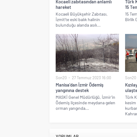
Kocaeli zabıtasından anlamlı
Türk K
hareket
15 Te
Kocaeli Büyükşehir Zabıtası,
15 Te
İzmit’te eski balık halinin
Birlik 
bulunduğu alanda asılı...
Son20
27 Temmuz 2023 16:00
Son20
Manisa’dan İzmir Ödemiş
Kızıl
yangınına destek
ulaştı
MASKİ Genel Müdürlüğü, İzmir’in
Türk K
Ödemiş ilçesinde meydana gelen
kesim 
orman yangında...
kurban
Kahra
YORUMLAR