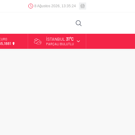
8 Ağustos 2026, 13:35:24
İSTANBUL
31°C
EURO
55,1881
PARÇALI BULUTLU
ALTIN
6.660,55
BİST
13.779,39
DOLAR
47,7111