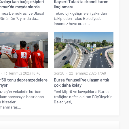
ızılayı kan bağış ekipleri
Kayseri Talas’ta droneli tarım
mmuz’da meydanlarda
ilaçlaması
mmuz Demokrasi ve Ulusal
Teknolojik gelişmeleri yakından
Günü’nün 7. yılında da...
takip eden Talas Belediyesi,
insansız hava aracı...
13 Temmuz 2023 18:48
Son20
22 Temmuz 2023 17:48
ay 50 tonu depremzedelere
Bursa Yunuseli’ye ulaşım artık
rıyor
çok daha kolay
ızılay’ın vekaletle kurban
Yeni köprü ve kavşaklarla Bursa
kampanyasıyla hazırlanan
trafiğine nefes aldıran Büyükşehir
 hisseleri,
Belediyesi,...
manmaraş...