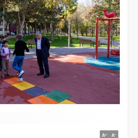
A
A
+
-