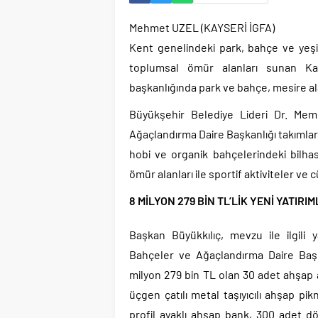
Mehmet UZEL (KAYSERİ İGFA)
Kent genelindeki park, bahçe ve yeşil
toplumsal ömür alanları sunan Kay
başkanlığında park ve bahçe, mesire ala
Büyükşehir Belediye Lideri Dr. Mem
Ağaçlandırma Daire Başkanlığı takımları
hobi ve organik bahçelerindeki bilh
ömür alanları ile sportif aktiviteler ve
8 MİLYON 279 BİN TL’LİK YENİ YATIR
Başkan Büyükkılıç, mevzu ile ilgili 
Bahçeler ve Ağaçlandırma Daire Başkan
milyon 279 bin TL olan 30 adet ahşap 
üçgen çatılı metal taşıyıcılı ahşap pik
profil ayaklı ahşap bank, 300 adet dö