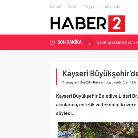
Son20
Spor
Magazin
Ekonomi
Şehit Eraslan’a hazin 
SON DAKİKA
Toprak Razgatlıoğlu Çe
Malatya’da Bakırcılar Ç
BAU Tıp’tan öğrencileri
Kayseri Büyükşehir’den
İzmit Belediyesi’nden 
Anasayfa
»
Son20
»
Kayseri Büyükşehir’den 13.5 m
Kayseri Büyükşehir Belediye Lideri Dr
alanlarına, estetik ve teknolojik üzere y
söyledi.