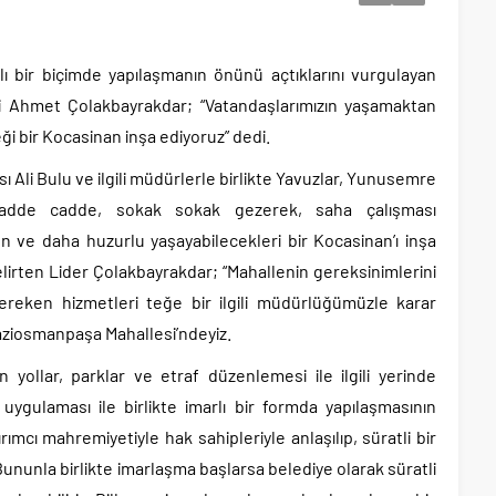
rlı bir biçimde yapılaşmanın önünü açtıklarını vurgulayan
ri Ahmet Çolakbayrakdar; “Vatandaşlarımızın yaşamaktan
i bir Kocasinan inşa ediyoruz” dedi.
 Ali Bulu ve ilgili müdürlerle birlikte Yavuzlar, Yunusemre
cadde cadde, sokak sokak gezerek, saha çalışması
 ve daha huzurlu yaşayabilecekleri bir Kocasinan’ı inşa
belirten Lider Çolakbayrakdar; “Mahallenin gereksinimlerini
ereken hizmetleri teğe bir ilgili müdürlüğümüzle karar
aziosmanpaşa Mahallesi’ndeyiz.
ollar, parklar ve etraf düzenlemesi ile ilgili yerinde
uygulaması ile birlikte imarlı bir formda yapılaşmasının
mcı mahremiyetiyle hak sahipleriyle anlaşılıp, süratli bir
nunla birlikte imarlaşma başlarsa belediye olarak süratli