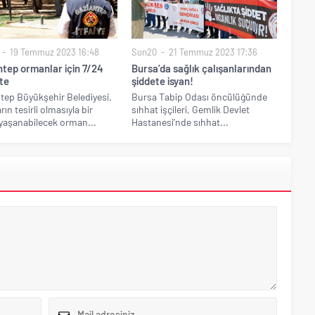
19 Temmuz 2023 16:48
Son20
21 Temmuz 2023 17:36
ntep ormanlar için 7/24
Bursa’da sağlık çalışanlarından
te
şiddete isyan!
tep Büyükşehir Belediyesi,
Bursa Tabip Odası öncülüğünde
rın tesirli olmasıyla bir
sıhhat işçileri, Gemlik Devlet
yaşanabilecek orman...
Hastanesi’nde sıhhat...