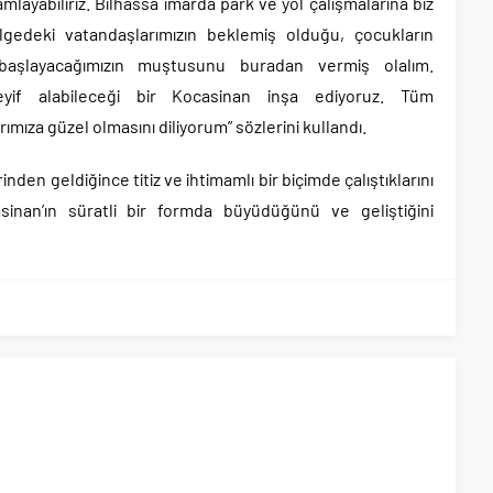
layabiliriz. Bilhassa imarda park ve yol çalışmalarına biz
lgedeki vatandaşlarımızın beklemiş olduğu, çocukların
a başlayacağımızın muştusunu buradan vermiş olalım.
keyif alabileceği bir Kocasinan inşa ediyoruz. Tüm
ımıza güzel olmasını diliyorum” sözlerini kullandı.
inden geldiğince titiz ve ihtimamlı bir biçimde çalıştıklarını
sinan’ın süratli bir formda büyüdüğünü ve geliştiğini