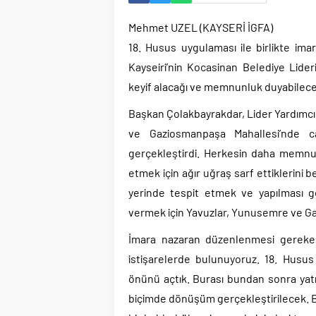
Mehmet UZEL (KAYSERİ İGFA)
18. Husus uygulaması ile birlikte ima
Kayseiri’nin Kocasinan Belediye Lide
keyif alacağı ve memnunluk duyabileceğ
Başkan Çolakbayrakdar, Lider Yardımcısı
ve Gaziosmanpaşa Mahallesi’nde 
gerçekleştirdi. Herkesin daha memnun
etmek için ağır uğraş sarf ettiklerini 
yerinde tespit etmek ve yapılması g
vermek için Yavuzlar, Yunusemre ve G
İmara nazaran düzenlenmesi gereken y
istişarelerde bulunuyoruz. 18. Husus 
önünü açtık. Burası bundan sonra yatırı
biçimde dönüşüm gerçekleştirilecek. Bu