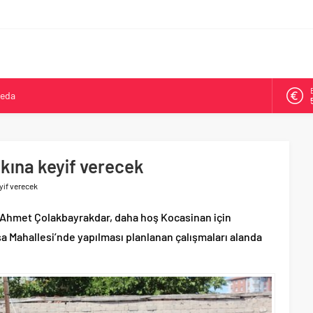
veda
kya’da ikinci oldu
arşısı’na ilk kazma
ne 500 bin liralık bilimsel destek
kına keyif verecek
Tepeköy’de asfalt mesaisi
yif verecek
i Ahmet Çolakbayrakdar, daha hoş Kocasinan için
 Mahallesi’nde yapılması planlanan çalışmaları alanda