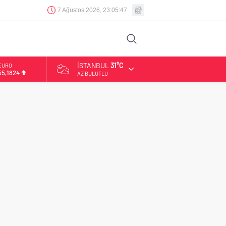
7 Ağustos 2026, 23:05:47
İSTANBUL
31°C
EURO
55,1824
AZ BULUTLU
ALTIN
6.662,10
BİST
13.779,39
DOLAR
47,6954