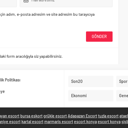
çin adım, e-posta adresim ve site adresim bu tarayıcıya
 form aracılığıyla siz yapabilirsiniz.
ilik Politikası
Son20
Spor
nye
Ekonomi
Gene
ayan escort
bursa eskort
grükle escort
Adapazarı Escort
tuzla escort
atae
niye escort
kartal escort
marmaris escort
escort konya
escort konya
şişl