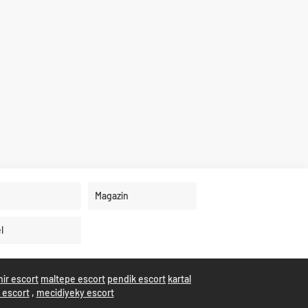
Magazin
l
hir escort
maltepe escort
pendik escort
kartal
i escort
,
mecidiyeky escort