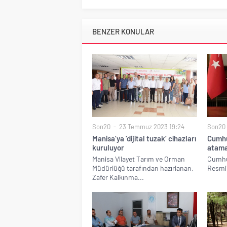
BENZER KONULAR
Son20
23 Temmuz 2023 19:24
Son20
Manisa’ya ‘dijital tuzak’ cihazları
Cumhu
kuruluyor
atama
Manisa Vilayet Tarım ve Orman
Cumhur
Müdürlüğü tarafından hazırlanan,
Resmi 
Zafer Kalkınma...