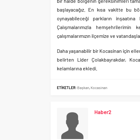
bir halde bölgenin gereksinimleri tamam
başlayacağız. En kısa vakitte bu bö
oynayabileceği parkların inşaatın
Çalışmalarımızla hemşehrilerimin 
çalışmalarımızın ilçemize ve vatandaşlar
Daha yaşanabilir bir Kocasinan için eller
belirten Lider Çolakbayrakdar, Koca
kelamlarına ekledi.
ETİKETLER:
Başkan
,
Kocasinan
Haber2