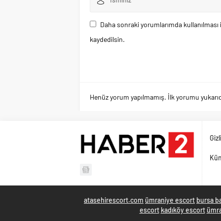
Daha sonraki yorumlarımda kullanılması i
kaydedilsin.
Henüz yorum yapılmamış. İlk yorumu yukarıdaki
Gizl
Kü
atasehirescort.com
ümraniye escort
bursa b
escort
kadıköy escort
ümra