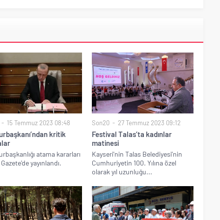
15 Temmuz 2023 08:48
Son20
27 Temmuz 2023 09:12
rbaşkanı’ndan kritik
Festival Talas’ta kadınlar
lar
matinesi
başkanlığı atama kararları
Kayseri'nin Talas Belediyesi’nin
Gazete'de yayınlandı.
Cumhuriyetin 100. Yılına özel
olarak yıl uzunluğu...