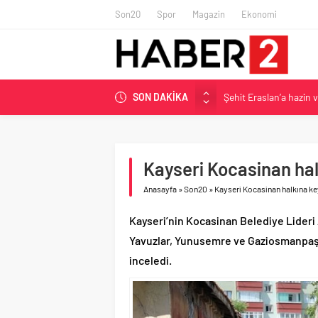
Son20
Spor
Magazin
Ekonomi
Şehit Eraslan’a hazin 
SON DAKİKA
Toprak Razgatlıoğlu Çe
Malatya’da Bakırcılar Ç
BAU Tıp’tan öğrencileri
Kayseri Kocasinan hal
İzmit Belediyesi’nden 
Anasayfa
»
Son20
»
Kayseri Kocasinan halkına ke
Kayseri’nin Kocasinan Belediye Lider
Yavuzlar, Yunusemre ve Gaziosmanpaşa
inceledi.