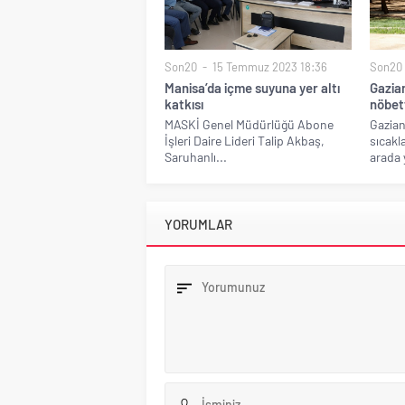
Son20
15 Temmuz 2023 18:36
Son20
Manisa’da içme suyuna yer altı
Gazia
katkısı
nöbet
MASKİ Genel Müdürlüğü Abone
Gazian
İşleri Daire Lideri Talip Akbaş,
sıcakla
Saruhanlı...
arada 
YORUMLAR