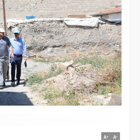
A
A
+
-