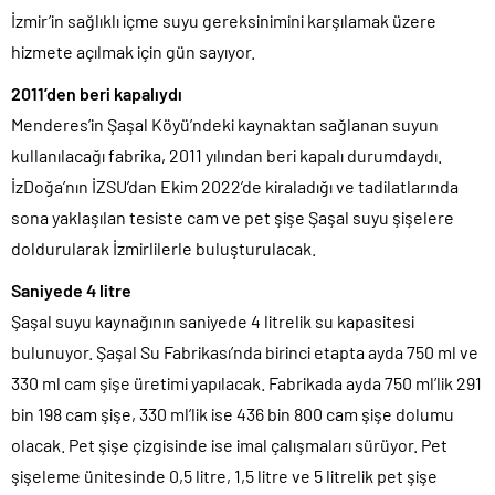
İzmir’in sağlıklı içme suyu gereksinimini karşılamak üzere
hizmete açılmak için gün sayıyor.
2011’den beri kapalıydı
Menderes’in Şaşal Köyü’ndeki kaynaktan sağlanan suyun
kullanılacağı fabrika, 2011 yılından beri kapalı durumdaydı.
İzDoğa’nın İZSU’dan Ekim 2022’de kiraladığı ve tadilatlarında
sona yaklaşılan tesiste cam ve pet şişe Şaşal suyu şişelere
doldurularak İzmirlilerle buluşturulacak.
Saniyede 4 litre
Şaşal suyu kaynağının saniyede 4 litrelik su kapasitesi
bulunuyor. Şaşal Su Fabrikası’nda birinci etapta ayda 750 ml ve
330 ml cam şişe üretimi yapılacak. Fabrikada ayda 750 ml’lik 291
bin 198 cam şişe, 330 ml’lik ise 436 bin 800 cam şişe dolumu
olacak. Pet şişe çizgisinde ise imal çalışmaları sürüyor. Pet
şişeleme ünitesinde 0,5 litre, 1,5 litre ve 5 litrelik pet şişe