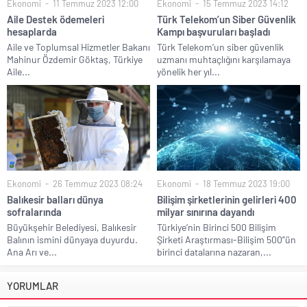
Ekonomi
11 Temmuz 2023 12:00
Ekonomi
15 Temmuz 2023 14:12
Aile Destek ödemeleri
Türk Telekom’un Siber Güvenlik
hesaplarda
Kampı başvuruları başladı
Aile ve Toplumsal Hizmetler Bakanı
Türk Telekom’un siber güvenlik
Mahinur Özdemir Göktaş, Türkiye
uzmanı muhtaçlığını karşılamaya
Aile...
yönelik her yıl...
Ekonomi
26 Temmuz 2023 08:24
Ekonomi
18 Temmuz 2023 19:00
Balıkesir balları dünya
Bilişim şirketlerinin gelirleri 400
sofralarında
milyar sınırına dayandı
Büyükşehir Belediyesi, Balıkesir
Türkiye’nin Birinci 500 Bilişim
Balının ismini dünyaya duyurdu.
Şirketi Araştırması-Bilişim 500”ün
Ana Arı ve...
birinci datalarına nazaran,...
YORUMLAR