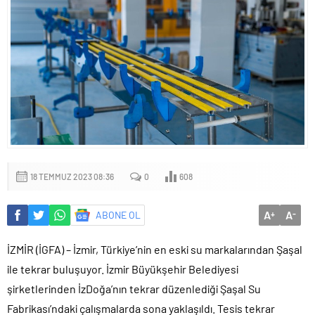
18 TEMMUZ 2023 08:36
0
608
A
A
ABONE OL
+
-
İZMİR (İGFA) – İzmir, Türkiye’nin en eski su markalarından Şaşal
ile tekrar buluşuyor. İzmir Büyükşehir Belediyesi
şirketlerinden İzDoğa’nın tekrar düzenlediği Şaşal Su
Fabrikası’ndaki çalışmalarda sona yaklaşıldı. Tesis tekrar