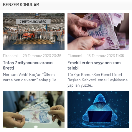
BENZER KONULAR
Ekonomi
29 Temmuz 2023 23:36
Ekonomi
15 Temmuz 2023 11:36
Tofaş 7 milyonuncu aracını
Emeklilerden seyyanen zam
üretti
talebi
Merhum Vehbi Koç’un “Ülkem
Türkiye Kamu-Sen Genel Lideri
varsa ben de varım” anlayışı ile...
Başkan Kahveci, emekli aylıklarına
yapılan yüzde...