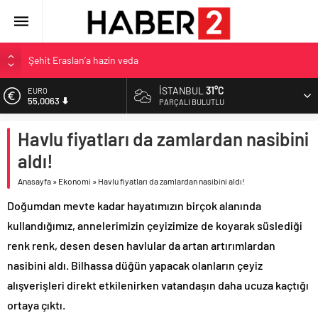
Şehit Eraslan’a hazin veda
Toprak Razgatlıoğlu Çekya’da ikinci oldu
İSTANBUL
31°C
EURO
Malatya’da Bakırcılar Çarşısı’na ilk kazma
55,0063
PARÇALI BULUTLU
BAU Tıp’tan öğrencilerine 500 bin liralık bilimsel destek
ALTIN
Havlu fiyatları da zamlardan nasibini
6.543,59
İzmit Belediyesi’nden Tepeköy’de asfalt mesaisi
aldı!
BİST
13.798,82
Anasayfa
»
Ekonomi
»
Havlu fiyatları da zamlardan nasibini aldı!
DOLAR
Doğumdan mevte kadar hayatımızın birçok alanında
47,7010
kullandığımız, annelerimizin çeyizimize de koyarak süslediği
renk renk, desen desen havlular da artan artırımlardan
nasibini aldı. Bilhassa düğün yapacak olanların çeyiz
alışverişleri direkt etkilenirken vatandaşın daha ucuza kaçtığı
ortaya çıktı.