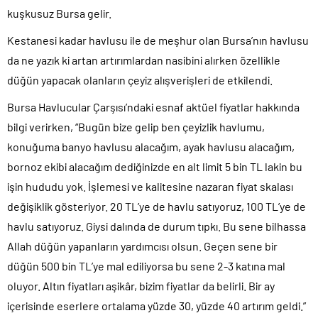
kuşkusuz Bursa gelir.
Kestanesi kadar havlusu ile de meşhur olan Bursa’nın havlusu
da ne yazık ki artan artırımlardan nasibini alırken özellikle
düğün yapacak olanların çeyiz alışverişleri de etkilendi.
Bursa Havlucular Çarşısı’ndaki esnaf aktüel fiyatlar hakkında
bilgi verirken, “Bugün bize gelip ben çeyizlik havlumu,
konuğuma banyo havlusu alacağım, ayak havlusu alacağım,
bornoz ekibi alacağım dediğinizde en alt limit 5 bin TL lakin bu
işin hududu yok. İşlemesi ve kalitesine nazaran fiyat skalası
değişiklik gösteriyor. 20 TL’ye de havlu satıyoruz, 100 TL’ye de
havlu satıyoruz. Giysi dalında de durum tıpkı. Bu sene bilhassa
Allah düğün yapanların yardımcısı olsun. Geçen sene bir
düğün 500 bin TL’ye mal ediliyorsa bu sene 2-3 katına mal
oluyor. Altın fiyatları aşikâr, bizim fiyatlar da belirli. Bir ay
içerisinde eserlere ortalama yüzde 30, yüzde 40 artırım geldi.”