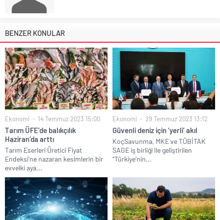
BENZER KONULAR
Ekonomi
14 Temmuz 2023 15:00
Ekonomi
29 Temmuz 2023 13:12
Tarım ÜFE’de balıkçılık
Güvenli deniz için ‘yerli’ akıl
Haziran’da arttı
KoçSavunma, MKE ve TÜBİTAK
Tarım Eserleri Üretici Fiyat
SAGE iş birliği ile geliştirilen
Endeksi'ne nazaran kesimlerin bir
“Türkiye’nin...
evvelki aya...