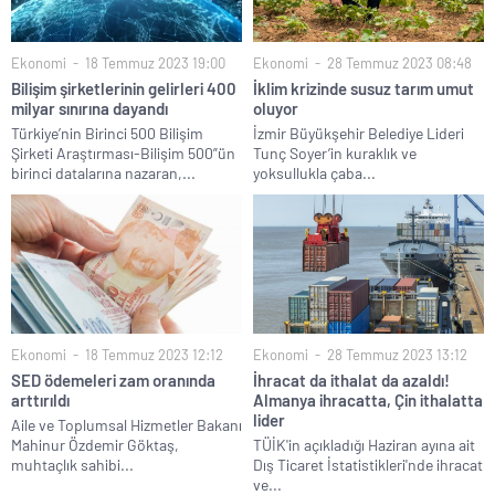
Ekonomi
18 Temmuz 2023 19:00
Ekonomi
28 Temmuz 2023 08:48
Bilişim şirketlerinin gelirleri 400
İklim krizinde susuz tarım umut
milyar sınırına dayandı
oluyor
Türkiye’nin Birinci 500 Bilişim
İzmir Büyükşehir Belediye Lideri
Şirketi Araştırması-Bilişim 500”ün
Tunç Soyer’in kuraklık ve
birinci datalarına nazaran,...
yoksullukla çaba...
Ekonomi
18 Temmuz 2023 12:12
Ekonomi
28 Temmuz 2023 13:12
SED ödemeleri zam oranında
İhracat da ithalat da azaldı!
arttırıldı
Almanya ihracatta, Çin ithalatta
lider
Aile ve Toplumsal Hizmetler Bakanı
Mahinur Özdemir Göktaş,
TÜİK'in açıkladığı Haziran ayına ait
muhtaçlık sahibi...
Dış Ticaret İstatistikleri'nde ihracat
ve...