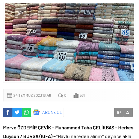
24 TEMMUZ 2023 18:48
0
581
A
A
ABONE OL
+
-
Merve ÖZDEMİR ÇEVİK – Muhammed Taha ÇELİKBAŞ – Herkes
Duysun / BURSA (İGFA) –
“Havlu nereden alınır?” deyince akla