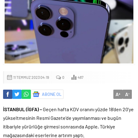
11 TEMMUZ 2023 04:19
0
487
A
A
ABONE OL
+
-
İSTANBUL (İGFA) –
Geçen hafta KDV oranını yüzde 18’den 20’ye
yükseltmesinin Resmi Gazete’de yayımlanması ve bugün
itibariyle yürürlüğe girmesi sonrasında Apple, Türkiye
mağazasındaki eserlerine artırım yaptı.