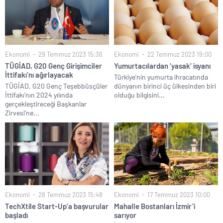
Ekonomi
29 Temmuz 2023 15:36
Ekonomi
22 Temmuz 2023 19:00
TÜGİAD, G20 Genç Girişimciler
Yumurtacılardan ‘yasak’ isyanı
İttifakı’nı ağırlayacak
Türkiye'nin yumurta ihracatında
TÜGİAD, G20 Genç Teşebbüsçüler
dünyanın birinci üç ülkesinden biri
İttifakı’nın 2024 yılında
olduğu bilgisini...
gerçekleştireceği Başkanlar
Zirvesi’ne...
Ekonomi
28 Temmuz 2023 15:48
Ekonomi
17 Temmuz 2023 10:00
TechXtile Start-Up’a başvurular
Mahalle Bostanları İzmir’i
başladı
sarıyor