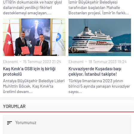
UTİB’in dokumacılık ve hazır giysi
İzmir Büyükşehir Belediyesi
dallarındaki yenilikçi fikirleri
tarafından başlatılan Mahalle
desteklemeyi amaçlayan,...
Bostanları projesi, İzmir’in farklı...
Ekonomi
15 Temmuz 2023 21:24
Ekonomi
18 Temmuz 2023 19:24
Kaş Kınık’a OSB için iş birliği
Kruvaziyerde Kuşadası başı
protokolü
çekiyor, İstanbul takipte!
Antalya Büyükşehir Belediye Lideri
Türkiye limanlarına 2023 yılının
Muhittin Böcek, Kaş Kınık’ta
birinci 5 ayında yanaşan kruvaziyer
üretimi devam...
sayısı...
YORUMLAR