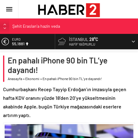
Şehit Eraslan’a hazin veda
Toprak Razgatlıoğlu Çekya’da ikinci oldu
İSTANBUL
28°C
EURO
55,1881
Malatya’da Bakırcılar Çarşısı’na ilk kazma
HAFIF YAĞMURLU
BAU Tıp’tan öğrencilerine 500 bin liralık bilimsel destek
ALTIN
En pahalı iPhone 90 bin TL’ye
6.660,55
İzmit Belediyesi’nden Tepeköy’de asfalt mesaisi
dayandı!
BİST
13.779,39
Anasayfa
»
Ekonomi
»
En pahalı iPhone 90 bin TL’ye dayandı!
DOLAR
Cumhurbaşkanı Recep Tayyip Erdoğan’ın imzasıyla geçen
47,7111
hafta KDV oranını yüzde 18’den 20’ye yükseltmesinin
akabinde Apple, bugün Türkiye mağazasındaki eserlere
artırım yaptı.