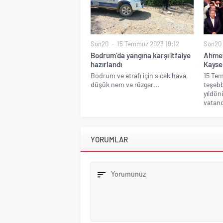
Son20
15 Temmuz 2023 19:12
Son20
Bodrum’da yangına karşı itfaiye
Ahmet
hazırlandı
Kayser
Bodrum ve etrafı için sıcak hava,
15 Te
düşük nem ve rüzgar...
teşeb
yıldön
vatand
YORUMLAR