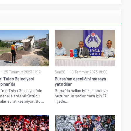
25 Temmuz 2023 11:12
Son20
19 Temmuz 2023 19:00
i Talas Belediyesi
Bursa’nın esenliğini masaya
pınar’da
yatırdılar
i'nin Talas Belediyesi’nin
Bursa’da halkın iyilik, sıhhat ve
 mahallelerde yürüttüğü
huzurunun sağlanması için 17
alar sürat kesmiyor. Bu...
ilçede...