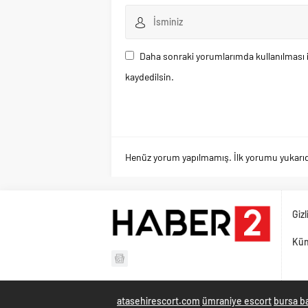
Daha sonraki yorumlarımda kullanılması i
kaydedilsin.
Henüz yorum yapılmamış. İlk yorumu yukarıdaki
Gizl
Kü
atasehirescort.com
ümraniye escort
bursa b