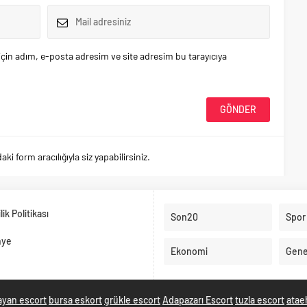
çin adım, e-posta adresim ve site adresim bu tarayıcıya
 form aracılığıyla siz yapabilirsiniz.
ilik Politikası
Son20
Spor
nye
Ekonomi
Gene
ayan escort
bursa eskort
grükle escort
Adapazarı Escort
tuzla escort
atae