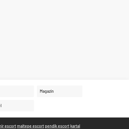
Magazin
l
hir escort
maltepe escort
pendik escort
kartal