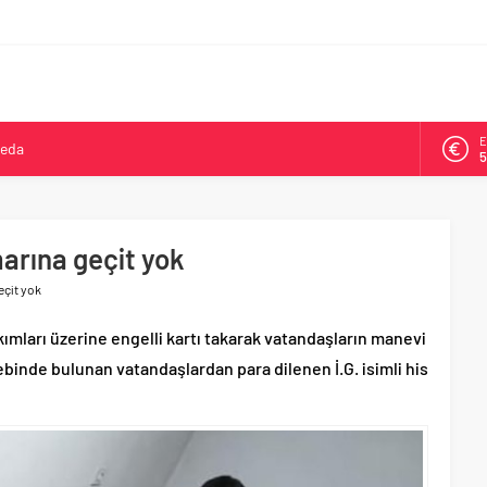
E
veda
5
kya’da ikinci oldu
A
6
arşısı’na ilk kazma
ne 500 bin liralık bilimsel destek
arına geçit yok
B
1
Tepeköy’de asfalt mesaisi
eçit yok
D
4
mları üzerine engelli kartı takarak vatandaşların manevi
binde bulunan vatandaşlardan para dilenen İ.G. isimli his