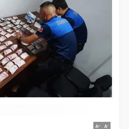
A
A
+
-