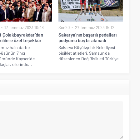
17 Temmuz 2023 10:48
Son20
27 Temmuz 2023 15:12
 Çolakbayrakdar’dan
Sakarya’nın başarılı pedalları
ililere özel teşekkür
podyumu boş bırakmadı
mmuz hain darbe
Sakarya Büyükşehir Belediyesi
büsünün 7’ncı
bisiklet atletleri, Samsun’da
ümünde Kayseri’de
düzenlenen Dağ Bisikleti Türkiye...
aşlar, ellerinde...