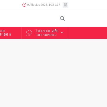
9 Ağustos 2026, 10:51:18
İSTANBUL
29°C
URO
5,1881
HAFIF YAĞMURLU
LTIN
.660,55
İST
3.779,39
OLAR
7,7111