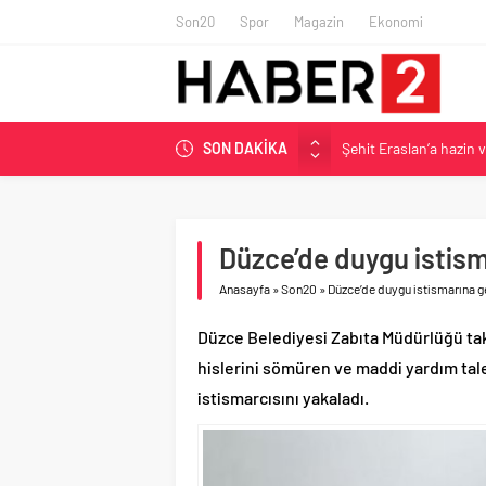
Son20
Spor
Magazin
Ekonomi
SON DAKİKA
Şehit Eraslan’a hazin 
Toprak Razgatlıoğlu Çe
Malatya’da Bakırcılar Ç
BAU Tıp’tan öğrencileri
Düzce’de duygu istism
İzmit Belediyesi’nden 
Anasayfa
»
Son20
»
Düzce’de duygu istismarına g
Düzce Belediyesi Zabıta Müdürlüğü takı
hislerini sömüren ve maddi yardım tale
istismarcısını yakaladı.