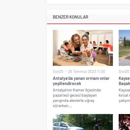
BENZER KONULAR
Son20
26 Temmuz 2023 11:00
Son20
Antalya’da yanan ormanı onlar
Kayser
yeşillendirecek
Başak
Antalya’nın Kemer ilçesinde
Kayser
pazartesi gecesi başlayan
kırsal
yangında alevlerle uğraş
çalışm
sürerken...