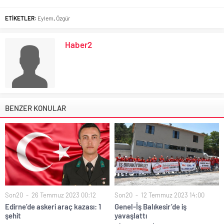
ETİKETLER:
Eylem
,
Özgür
Haber2
BENZER KONULAR
Son20
26 Temmuz 2023 00:12
Son20
12 Temmuz 2023 14:00
Edirne’de askeri araç kazası: 1
Genel-İş Balıkesir’de iş
şehit
yavaşlattı