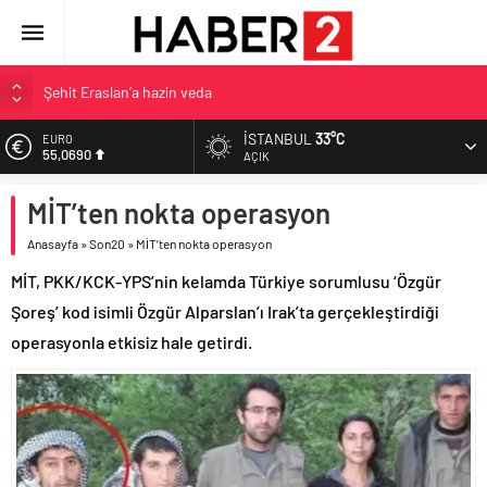
Şehit Eraslan’a hazin veda
Toprak Razgatlıoğlu Çekya’da ikinci oldu
İSTANBUL
33°C
EURO
55,0690
Malatya’da Bakırcılar Çarşısı’na ilk kazma
AÇIK
BAU Tıp’tan öğrencilerine 500 bin liralık bilimsel destek
ALTIN
MİT’ten nokta operasyon
6.525,39
İzmit Belediyesi’nden Tepeköy’de asfalt mesaisi
Anasayfa
»
Son20
»
MİT’ten nokta operasyon
BİST
13.788,73
MİT, PKK/KCK-YPS’nin kelamda Türkiye sorumlusu ‘Özgür
DOLAR
Şoreş’ kod isimli Özgür Alparslan’ı Irak’ta gerçekleştirdiği
47,5954
operasyonla etkisiz hale getirdi.