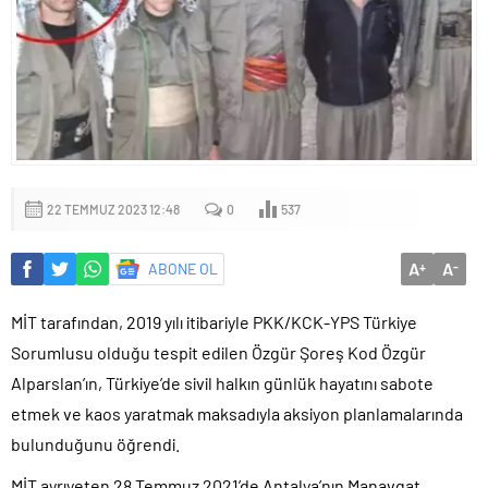
22 TEMMUZ 2023 12:48
0
537
A
A
ABONE OL
+
-
MİT tarafından, 2019 yılı itibariyle PKK/KCK-YPS Türkiye
Sorumlusu olduğu tespit edilen Özgür Şoreş Kod Özgür
Alparslan’ın, Türkiye’de sivil halkın günlük hayatını sabote
etmek ve kaos yaratmak maksadıyla aksiyon planlamalarında
bulunduğunu öğrendi.
MİT ayrıyeten 28 Temmuz 2021’de Antalya’nın Manavgat