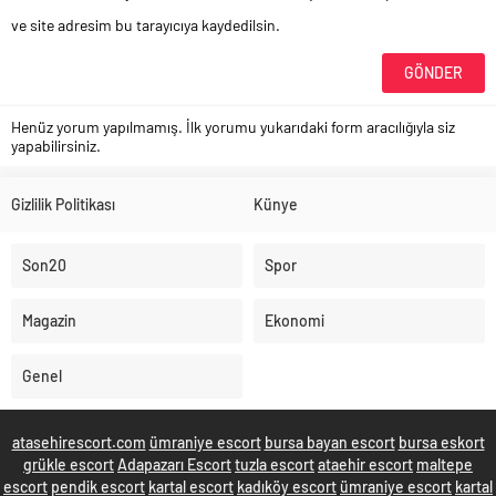
ve site adresim bu tarayıcıya kaydedilsin.
Henüz yorum yapılmamış. İlk yorumu yukarıdaki form aracılığıyla siz
yapabilirsiniz.
Gizlilik Politikası
Künye
Son20
Spor
Magazin
Ekonomi
Genel
atasehirescort.com
ümraniye escort
bursa bayan escort
bursa eskort
grükle escort
Adapazarı Escort
tuzla escort
ataehir escort
maltepe
escort
pendik escort
kartal escort
kadıköy escort
ümraniye escort
kartal