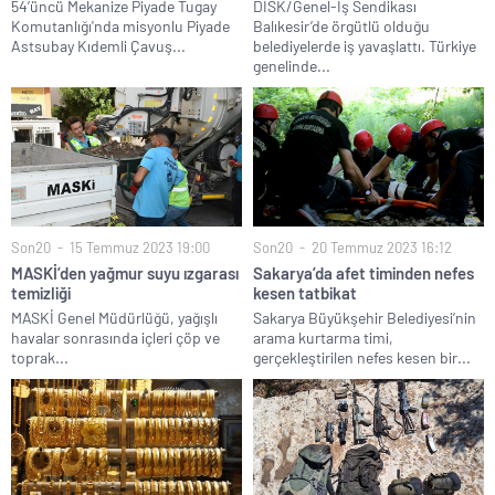
54’üncü Mekanize Piyade Tugay
DİSK/Genel-İş Sendikası
Komutanlığı'nda misyonlu Piyade
Balıkesir’de örgütlü olduğu
Astsubay Kıdemli Çavuş...
belediyelerde iş yavaşlattı. Türkiye
genelinde...
Son20
15 Temmuz 2023 19:00
Son20
20 Temmuz 2023 16:12
MASKİ’den yağmur suyu ızgarası
Sakarya’da afet timinden nefes
temizliği
kesen tatbikat
MASKİ Genel Müdürlüğü, yağışlı
Sakarya Büyükşehir Belediyesi’nin
havalar sonrasında içleri çöp ve
arama kurtarma timi,
toprak...
gerçekleştirilen nefes kesen bir...