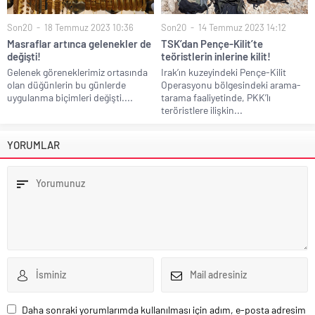
Son20
18 Temmuz 2023 10:36
Son20
14 Temmuz 2023 14:12
Masraflar artınca gelenekler de
TSK’dan Pençe-Kilit’te
değişti!
teöristlerin inlerine kilit!
Gelenek göreneklerimiz ortasında
Irak’ın kuzeyindeki Pençe-Kilit
olan düğünlerin bu günlerde
Operasyonu bölgesindeki arama-
uygulanma biçimleri değişti....
tarama faaliyetinde, PKK’lı
teröristlere ilişkin...
YORUMLAR
Daha sonraki yorumlarımda kullanılması için adım, e-posta adresim