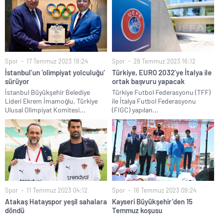
Spor
17 Temmuz 2023 19:24
Spor
28 Temmuz 2023 16:12
İstanbul’un ‘olimpiyat yolculuğu’
Türkiye, EURO 2032’ye İtalya ile
sürüyor
ortak başvuru yapacak
İstanbul Büyükşehir Belediye
Türkiye Futbol Federasyonu (TFF)
Lideri Ekrem İmamoğlu, Türkiye
ile İtalya Futbol Federasyonu
Ulusal Olimpiyat Komitesi...
(FIGC) yapılan...
Spor
11 Temmuz 2023 04:12
Spor
16 Temmuz 2023 09:24
Atakaş Hatayspor yeşil sahalara
Kayseri Büyükşehir’den 15
döndü
Temmuz koşusu