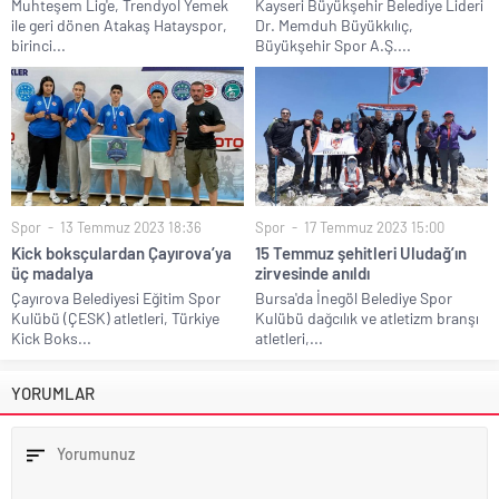
Muhteşem Lig'e, Trendyol Yemek
Kayseri Büyükşehir Belediye Lideri
ile geri dönen Atakaş Hatayspor,
Dr. Memduh Büyükkılıç,
birinci...
Büyükşehir Spor A.Ş....
Spor
13 Temmuz 2023 18:36
Spor
17 Temmuz 2023 15:00
Kick boksçulardan Çayırova’ya
15 Temmuz şehitleri Uludağ’ın
üç madalya
zirvesinde anıldı
Çayırova Belediyesi Eğitim Spor
Bursa'da İnegöl Belediye Spor
Kulübü (ÇESK) atletleri, Türkiye
Kulübü dağcılık ve atletizm branşı
Kick Boks...
atletleri,...
YORUMLAR