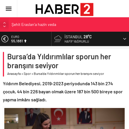
Şehit Eraslan’a hazin veda
Toprak Razgatlıoğlu Çekya’da ikinci oldu
İSTANBUL
28°C
EURO
55,1881
Malatya’da Bakırcılar Çarşısı’na ilk kazma
HAFIF YAĞMURLU
BAU Tıp’tan öğrencilerine 500 bin liralık bilimsel destek
ALTIN
Bursa’da Yıldırımlılar sporun her
6.660,55
İzmit Belediyesi’nden Tepeköy’de asfalt mesaisi
branşını seviyor
BİST
13.779,39
Anasayfa
»
Spor
»
Bursa’da Yıldırımlılar sporun her branşını seviyor
DOLAR
Yıldırım Belediyesi, 2019-2023 periyodunda 143 bin 274
47,7111
çocuk, 44 bin 226 bayan olmak üzere 187 bin 500 bireye spor
yapma imkânı sağladı.