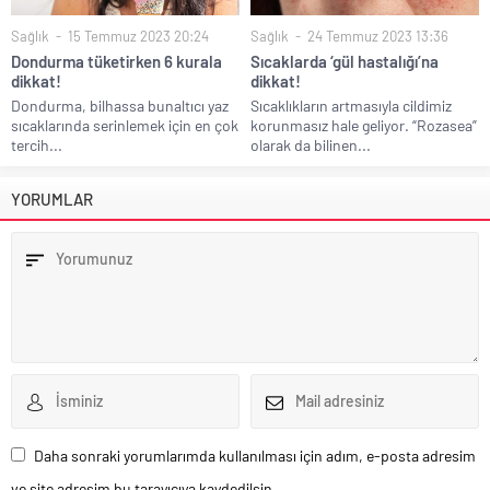
Sağlık
15 Temmuz 2023 20:24
Sağlık
24 Temmuz 2023 13:36
Dondurma tüketirken 6 kurala
Sıcaklarda ‘gül hastalığı’na
dikkat!
dikkat!
Dondurma, bilhassa bunaltıcı yaz
Sıcaklıkların artmasıyla cildimiz
sıcaklarında serinlemek için en çok
korunmasız hale geliyor. “Rozasea”
tercih...
olarak da bilinen...
YORUMLAR
Daha sonraki yorumlarımda kullanılması için adım, e-posta adresim
ve site adresim bu tarayıcıya kaydedilsin.