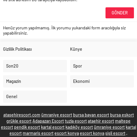
Henüz yorum yapılmamış. İlk yorumu yukarıdaki form aracılığıyla siz
yapabilirsiniz.
Gizlilik Politikası
Künye
Son20
Spor
Magazin
Ekonomi
Genel
atasehirescort.com
ümraniye escort
bursa bayan escort
bursa eskort
grükle escort
Adapazarı Escort
tuzla escort
ataehir escort
maltepe
escort
pendik escort
kartal escort
kadıköy escort
ümraniye escort
kartal
escort
marmaris escort
escort konya
escort konya
şişli escort
,