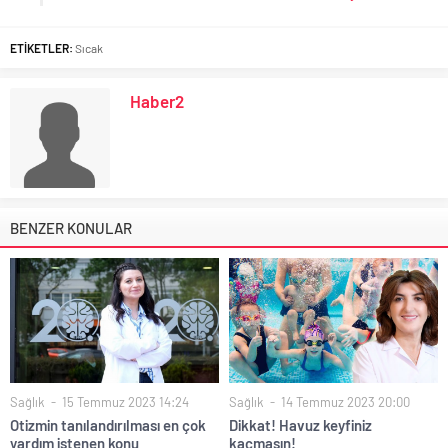
ETİKETLER:
Sıcak
Haber2
BENZER KONULAR
Sağlık
15 Temmuz 2023 14:24
Sağlık
14 Temmuz 2023 20:00
Otizmin tanılandırılması en çok
Dikkat! Havuz keyfiniz
yardım istenen konu
kaçmasın!