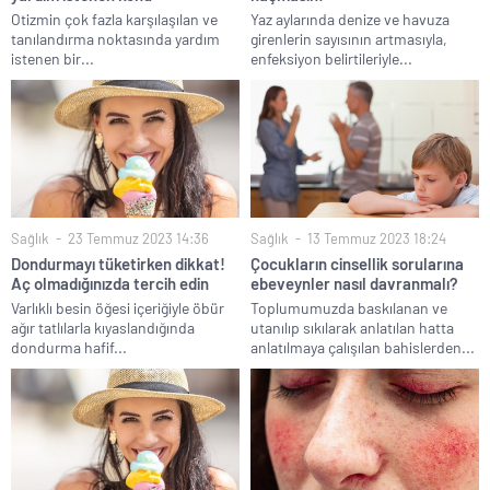
Otizmin çok fazla karşılaşılan ve
Yaz aylarında denize ve havuza
tanılandırma noktasında yardım
girenlerin sayısının artmasıyla,
istenen bir...
enfeksiyon belirtileriyle...
Sağlık
23 Temmuz 2023 14:36
Sağlık
13 Temmuz 2023 18:24
Dondurmayı tüketirken dikkat!
Çocukların cinsellik sorularına
Aç olmadığınızda tercih edin
ebeveynler nasıl davranmalı?
Varlıklı besin öğesi içeriğiyle öbür
Toplumumuzda baskılanan ve
ağır tatlılarla kıyaslandığında
utanılıp sıkılarak anlatılan hatta
dondurma hafif...
anlatılmaya çalışılan bahislerden...