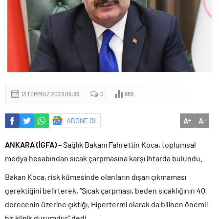
13 TEMMUZ 2023 05:36
0
669
A
A
ABONE OL
+
-
ANKARA (İGFA) –
Sağlık Bakanı Fahrettin Koca, toplumsal
medya hesabından sıcak çarpmasına karşı ihtarda bulundu.
Bakan Koca, risk kümesinde olanların dışarı çıkmaması
gerektiğini belirterek, “Sıcak çarpması, beden sıcaklığının 40
derecenin üzerine çıktığı, Hipertermi olarak da bilinen önemli
bir klinik durumdur” dedi.