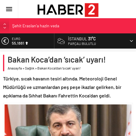
Şehit Eraslan’a hazin veda
Toprak Razgatlıoğlu Çekya’da ikinci oldu
İSTANBUL
31°C
EURO
55,1881
Malatya’da Bakırcılar Çarşısı’na ilk kazma
PARÇALI BULUTLU
BAU Tıp’tan öğrencilerine 500 bin liralık bilimsel destek
ALTIN
Bakan Koca’dan ‘sıcak’ uyarı!
6.660,55
İzmit Belediyesi’nden Tepeköy’de asfalt mesaisi
Anasayfa
»
Sağlık
»
Bakan Koca’dan ‘sıcak’ uyarı!
BİST
13.779,39
Türkiye, sıcak havanın tesiri altında. Meteoroloji Genel
DOLAR
Müdürlüğü ve uzmanlardan peş peşe ikazlar gelirken, bir
47,7111
açıklama da Sıhhat Bakanı Fahrettin Koca’dan geldi.