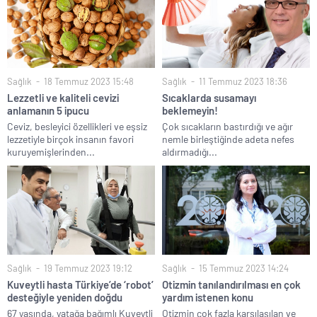
Sağlık
18 Temmuz 2023 15:48
Sağlık
11 Temmuz 2023 18:36
Lezzetli ve kaliteli cevizi
Sıcaklarda susamayı
anlamanın 5 ipucu
beklemeyin!
Ceviz, besleyici özellikleri ve eşsiz
Çok sıcakların bastırdığı ve ağır
lezzetiyle birçok insanın favori
nemle birleştiğinde adeta nefes
kuruyemişlerinden...
aldırmadığı...
Sağlık
19 Temmuz 2023 19:12
Sağlık
15 Temmuz 2023 14:24
Kuveytli hasta Türkiye’de ‘robot’
Otizmin tanılandırılması en çok
desteğiyle yeniden doğdu
yardım istenen konu
67 yaşında, yatağa bağımlı Kuveytli
Otizmin çok fazla karşılaşılan ve