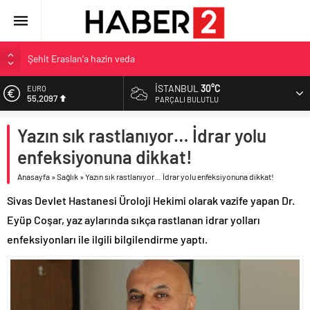
Şehit Eraslan’a hazin veda
Toprak Razgatlıoğlu Çekya’da ikinci oldu
İSTANBUL
30°C
EURO
55,2097
Malatya’da Bakırcılar Çarşısı’na ilk kazma
PARÇALI BULUTLU
BAU Tıp’tan öğrencilerine 500 bin liralık bilimsel destek
ALTIN
Yazın sık rastlanıyor… İdrar yolu
6.680,93
İzmit Belediyesi’nden Tepeköy’de asfalt mesaisi
enfeksiyonuna dikkat!
BİST
13.795,57
Anasayfa
»
Sağlık
»
Yazın sık rastlanıyor… İdrar yolu enfeksiyonuna dikkat!
DOLAR
Sivas Devlet Hastanesi Üroloji Hekimi olarak vazife yapan Dr.
47,7189
Eyüp Coşar, yaz aylarında sıkça rastlanan idrar yolları
enfeksiyonları ile ilgili bilgilendirme yaptı.