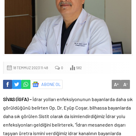
18 TEMMUZ 2023 11:48
0
582
A
A
ABONE OL
+
-
SİVAS (İGFA) –
İdrar yolları enfeksiyonunun bayanlarda daha sık
görüldüğünü belirten Op. Dr. Eyüp Coşar, bilhassa bayanlarda
daha sık görülen Sistit olarak da isimlendirdiğimiz İdrar yolu
enfeksiyonları geldiğini belirterek, “İdrarı mesaneden dışarı
taşıyan üretra ismini verdiğimiz idrar kanalının bayanlarda