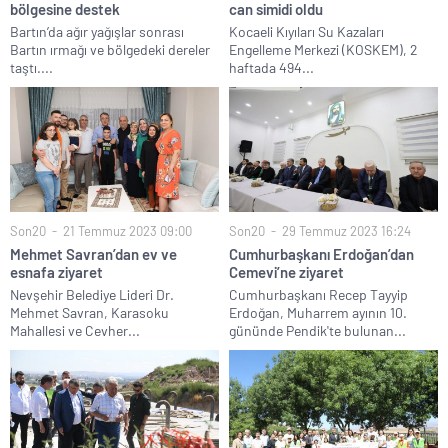
bölgesine destek
can simidi oldu
Bartın’da ağır yağışlar sonrası
Kocaeli Kıyıları Su Kazaları
Bartın ırmağı ve bölgedeki dereler
Engelleme Merkezi (KOSKEM), 2
taştı....
haftada 494...
Son20
21 Temmuz 2023 09:00
Son20
29 Temmuz 2023 16:24
Mehmet Savran’dan ev ve
Cumhurbaşkanı Erdoğan’dan
esnafa ziyaret
Cemevi’ne ziyaret
Nevşehir Belediye Lideri Dr.
Cumhurbaşkanı Recep Tayyip
Mehmet Savran, Karasoku
Erdoğan, Muharrem ayının 10.
Mahallesi ve Cevher...
gününde Pendik'te bulunan...