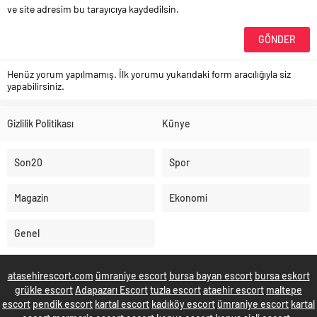
ve site adresim bu tarayıcıya kaydedilsin.
Henüz yorum yapılmamış. İlk yorumu yukarıdaki form aracılığıyla siz
yapabilirsiniz.
Gizlilik Politikası
Künye
Son20
Spor
Magazin
Ekonomi
Genel
atasehirescort.com
ümraniye escort
bursa bayan escort
bursa eskort
grükle escort
Adapazarı Escort
tuzla escort
ataehir escort
maltepe
escort
pendik escort
kartal escort
kadıköy escort
ümraniye escort
kartal