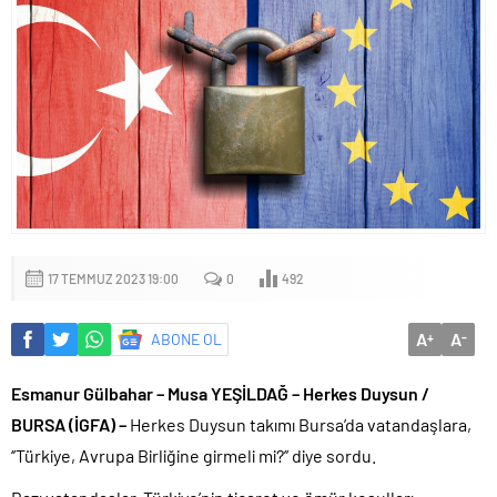
17 TEMMUZ 2023 19:00
0
492
A
A
ABONE OL
+
-
Esmanur Gülbahar – Musa YEŞİLDAĞ – Herkes Duysun /
BURSA (İGFA) –
Herkes Duysun takımı Bursa’da vatandaşlara,
‘’Türkiye, Avrupa Birliğine girmeli mi?’’ diye sordu.