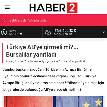
Şehit Eraslan’a hazin veda
Toprak Razgatlıoğlu Çekya’da ikinci oldu
İSTANBUL
32°C
EURO
Malatya’da Bakırcılar Çarşısı’na ilk kazma
55,1152
PARÇALI BULUTLU
BAU Tıp’tan öğrencilerine 500 bin liralık bilimsel destek
ALTIN
Türkiye AB’ye girmeli mi?…
İzmit Belediyesi’nden Tepeköy’de asfalt mesaisi
6.529,72
Bursalılar yanıtladı
BİST
13.703,13
Anasayfa
»
Son20
»
Türkiye AB’ye girmeli mi?… Bursalılar yanıtladı
DOLAR
Cumhurbaşkanı Erdoğan, Türkiye’nin Avrupa Birliği’ne
47,5844
üyeliğinin önünün açılması gerektiğini vurguladı. Türkiye,
Avrupa Birliği’ne üye olursa ne olacak? Yıllardır üye olmak için
istişarelerde bulunduğu AB’ye sizce girmeli mi?