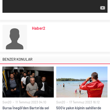
Haber2
BENZER KONULAR
Son20
11 Temmuz 2023 04:10
Son20
17 Temmuz 2023 16:12
Bursa İnegöl’den Bartın’da sel
500’e yakın kişinin sahillerde