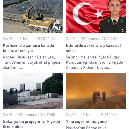
Son20
18 Temmuz 2023 14:00
Son20
26 Temmuz 2023 00:12
Körfezin dip çamuru karada
Edirne’de askeri araç kazası: 1
bertaraf ediliyor
şehit
Kocaeli Büyükşehir Belediyesi,
54’üncü Mekanize Piyade Tugay
Türkiye’nin en büyük etraf projesi
Komutanlığı'nda misyonlu Piyade
olan İzmit...
Astsubay Kıdemli Çavuş...
Son20
23 Temmuz 2023 17:00
Son20
18 Temmuz 2023 10:24
Sakarya bu projeyle Türkiye’de
Yine ciğerlerimiz yandı
örnek oldu
Malkara’nın Sarıpolat ve