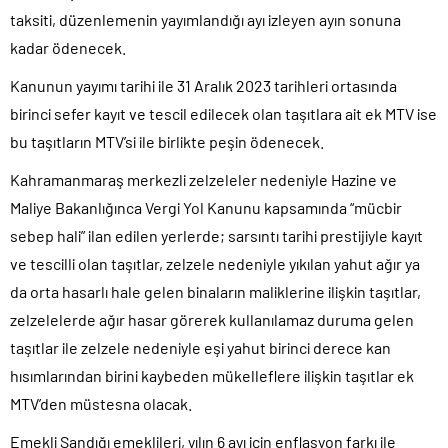
taksiti, düzenlemenin yayımlandığı ayı izleyen ayın sonuna
kadar ödenecek.
Kanunun yayımı tarihi ile 31 Aralık 2023 tarihleri ortasında
birinci sefer kayıt ve tescil edilecek olan taşıtlara ait ek MTV ise
bu taşıtların MTV’si ile birlikte peşin ödenecek.
Kahramanmaraş merkezli zelzeleler nedeniyle Hazine ve
Maliye Bakanlığınca Vergi Yol Kanunu kapsamında “mücbir
sebep hali” ilan edilen yerlerde; sarsıntı tarihi prestijiyle kayıt
ve tescilli olan taşıtlar, zelzele nedeniyle yıkılan yahut ağır ya
da orta hasarlı hale gelen binaların maliklerine ilişkin taşıtlar,
zelzelelerde ağır hasar görerek kullanılamaz duruma gelen
taşıtlar ile zelzele nedeniyle eşi yahut birinci derece kan
hısımlarından birini kaybeden mükelleflere ilişkin taşıtlar ek
MTV’den müstesna olacak.
Emekli Sandığı emeklileri, yılın 6 ayı için enflasyon farkı ile