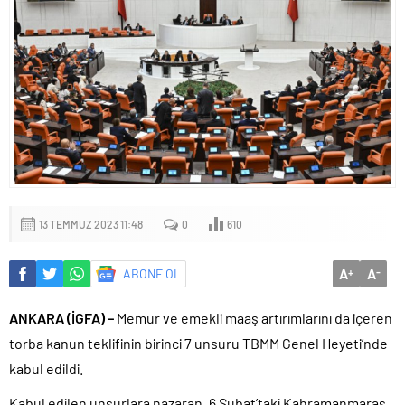
13 TEMMUZ 2023 11:48
0
610
A
A
ABONE OL
+
-
ANKARA (İGFA) –
Memur ve emekli maaş artırımlarını da içeren
torba kanun teklifinin birinci 7 unsuru TBMM Genel Heyeti’nde
kabul edildi.
Kabul edilen unsurlara nazaran, 6 Şubat’taki Kahramanmaraş