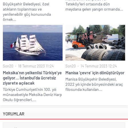
Büyükşehir Belediyesi, özel
Teteköy’leri ortasında dün
atıkların toplanması ve
meydana gelen yangın ormanda...
yenilenebilir güç konusunda
örnek...
Son20
18 Temmuz 2023 11:24
Son20
14 Temmuz 2023 12:24
Meksika’nın yelkenlisi Türkiye’ye
Manisa ‘çevre’ için dönüştürüyor
geliyor… İstanbul’da ücretsiz
Manisa Büyükşehir Belediyesi,
ziyarete açılacak
2022 yılı içinde bünyesindeki araç
Türkiye Cumhuriyeti'nin 100. yılı
filosunda kullanılan...
münasebetiyle Meksika Deniz Harp
Okulu öğrencileri,...
YORUMLAR