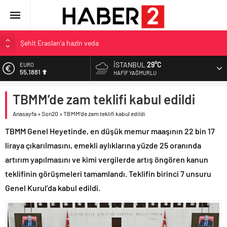
Şehit Eraslan’a hazin veda
Toprak Razgatlıoğlu Çekya’da ikinci oldu
İSTANBUL
29°C
EURO
55,1881
Malatya’da Bakırcılar Çarşısı’na ilk kazma
HAFIF YAĞMURLU
BAU Tıp’tan öğrencilerine 500 bin liralık bilimsel destek
ALTIN
TBMM’de zam teklifi kabul edildi
6.660,55
İzmit Belediyesi’nden Tepeköy’de asfalt mesaisi
Anasayfa
»
Son20
»
TBMM’de zam teklifi kabul edildi
BİST
13.779,39
TBMM Genel Heyetinde, en düşük memur maaşının 22 bin 17
DOLAR
liraya çıkarılmasını, emekli aylıklarına yüzde 25 oranında
47,7111
artırım yapılmasını ve kimi vergilerde artış öngören kanun
teklifinin görüşmeleri tamamlandı. Teklifin birinci 7 unsuru
Genel Kurul’da kabul edildi.