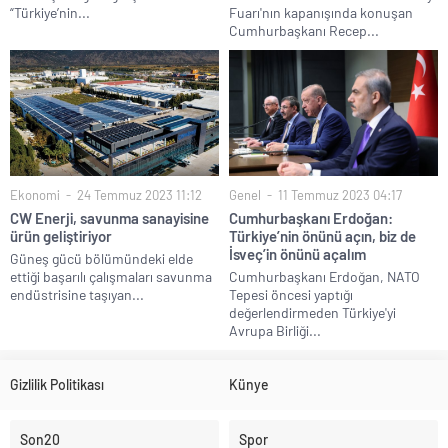
“Türkiye’nin...
Fuarı'nın kapanışında konuşan
Cumhurbaşkanı Recep...
Ekonomi
24 Temmuz 2023 11:12
Genel
11 Temmuz 2023 04:17
CW Enerji, savunma sanayisine
Cumhurbaşkanı Erdoğan:
ürün geliştiriyor
Türkiye’nin önünü açın, biz de
İsveç’in önünü açalım
Güneş gücü bölümündeki elde
ettiği başarılı çalışmaları savunma
Cumhurbaşkanı Erdoğan, NATO
endüstrisine taşıyan...
Tepesi öncesi yaptığı
değerlendirmeden Türkiye'yi
Avrupa Birliği...
Gizlilik Politikası
Künye
Son20
Spor