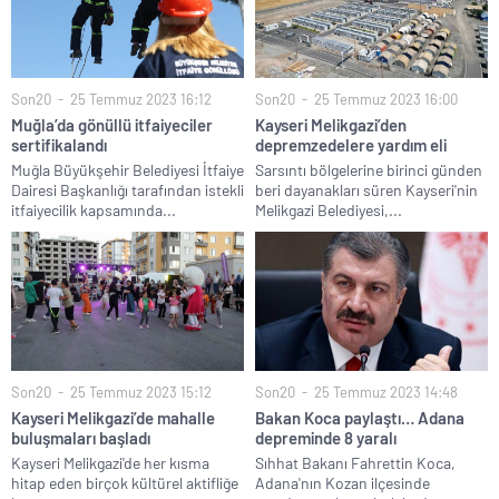
Son20
25 Temmuz 2023 16:12
Son20
25 Temmuz 2023 16:00
Muğla’da gönüllü itfaiyeciler
Kayseri Melikgazi’den
sertifikalandı
depremzedelere yardım eli
Muğla Büyükşehir Belediyesi İtfaiye
Sarsıntı bölgelerine birinci günden
Dairesi Başkanlığı tarafından istekli
beri dayanakları süren Kayseri'nin
itfaiyecilik kapsamında...
Melikgazi Belediyesi,...
Son20
25 Temmuz 2023 15:12
Son20
25 Temmuz 2023 14:48
Kayseri Melikgazi’de mahalle
Bakan Koca paylaştı… Adana
buluşmaları başladı
depreminde 8 yaralı
Kayseri Melikgazi'de her kısma
Sıhhat Bakanı Fahrettin Koca,
hitap eden birçok kültürel aktifliğe
Adana'nın Kozan ilçesinde