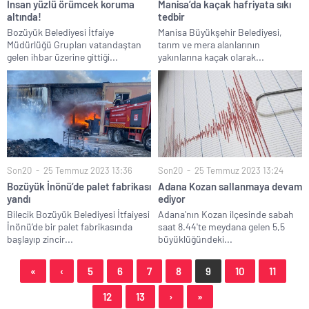
İnsan yüzlü örümcek koruma
Manisa’da kaçak hafriyata sıkı
altında!
tedbir
Bozüyük Belediyesi İtfaiye
Manisa Büyükşehir Belediyesi,
Müdürlüğü Grupları vatandaştan
tarım ve mera alanlarının
gelen ihbar üzerine gittiği...
yakınlarına kaçak olarak...
Son20
25 Temmuz 2023 13:36
Son20
25 Temmuz 2023 13:24
Bozüyük İnönü’de palet fabrikası
Adana Kozan sallanmaya devam
yandı
ediyor
Bilecik Bozüyük Belediyesi İtfaiyesi
Adana'nın Kozan ilçesinde sabah
İnönü’de bir palet fabrikasında
saat 8.44'te meydana gelen 5,5
başlayıp zincir...
büyüklüğündeki...
«
‹
5
6
7
8
9
10
11
12
13
›
»