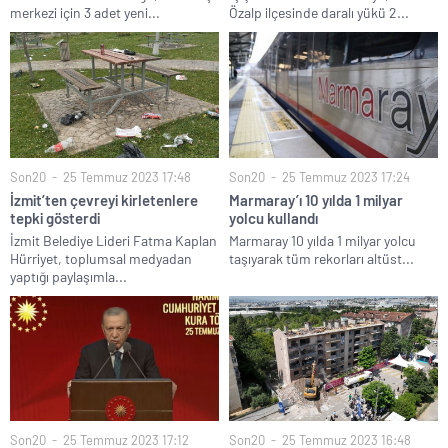
merkezi için 3 adet yeni...
Özalp ilçesinde daralı yükü 2...
Son20
25 Temmuz 2023 17:48
Son20
25 Temmuz 2023 17:24
İzmit’ten çevreyi kirletenlere
Marmaray’ı 10 yılda 1 milyar
tepki gösterdi
yolcu kullandı
İzmit Belediye Lideri Fatma Kaplan
Marmaray 10 yılda 1 milyar yolcu
Hürriyet, toplumsal medyadan
taşıyarak tüm rekorları altüst...
yaptığı paylaşımla...
Son20
25 Temmuz 2023 17:12
Son20
25 Temmuz 2023 16:48