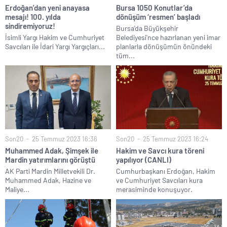
Erdoğan’dan yeni anayasa
Bursa 1050 Konutlar’da
mesajı! 100. yılda
dönüşüm ‘resmen’ başladı
sindiremiyoruz!
Bursa'da Büyükşehir
İsimli Yargı Hakim ve Cumhuriyet
Belediyesi'nce hazırlanan yeni imar
Savcıları ile İdari Yargı Yargıçları...
planlarla dönüşümün önündeki
tüm...
Son20
25 Temmuz 2023 16:36
Son20
25 Temmuz 2023 16:24
Muhammed Adak, Şimşek ile
Hakim ve Savcı kura töreni
Mardin yatırımlarını görüştü
yapılıyor (CANLI)
AK Parti Mardin Milletvekili Dr.
Cumhurbaşkanı Erdoğan, Hakim
Muhammed Adak, Hazine ve
ve Cumhuriyet Savcıları kura
Maliye...
merasiminde konuşuyor.