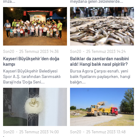
imza...
meydana gelen zelzelelerde...
Son20
25 Temmuz 2023 14:36
Son20
25 Temmuz 2023 14:24
Kayseri Büyükşehir’den doğa
Balıklar da zamlardan nasibini
kampı
aldı! Hangi balık nasıl pişirilir?
Kayseri Büyükşehir Belediyesi
Bursa Agora Çarşısı esnafı, yeni
Spor A.Ş. tarafından Sarımsaklı
balık fiyatlarını paylaşırken, hangi
Barajı’nda 'Doğa Seni...
balığın...
Son20
25 Temmuz 2023 14:00
Son20
25 Temmuz 2023 13:48