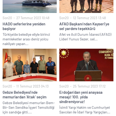
Son20
27 Temmuz 2023 10:48
Son20
12 Temmuz 2023 13:48
HADO seferlerine yeniden
AFAD Başkanı’ndan Kayseri’ye
başlıyor
sel yardımı teşekkürü
Türkiye’de belediye eliyle birinci
Afet ve Acil Durum İdaresi (AFAD)
memleketler arası deniz yolcu
Lideri Yunus Sezer, sel...
nakliyatı yapan...
Son20
11 Temmuz 2023 04:13
Son20
25 Temmuz 2023 17:12
Gebze Belediyesi’nde
Erdoğan’dan yeni anayasa
memurlardan ‘Atak’ seçim
mesajı! 100. yılda
sindiremiyoruz!
Gebze Belediyesi memurları Bem-
Bir-Sen Sendika İşyeri Temsilciliği
İsimli Yargı Hakim ve Cumhuriyet
için sandığa gitti....
Savcıları ile İdari Yargı Yargıçları...