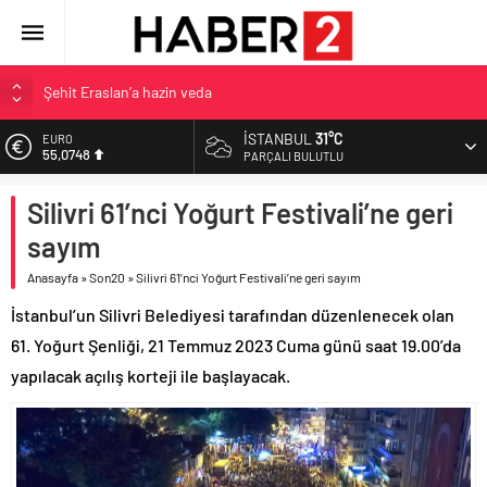
Şehit Eraslan’a hazin veda
Toprak Razgatlıoğlu Çekya’da ikinci oldu
İSTANBUL
31°C
EURO
55,0748
Malatya’da Bakırcılar Çarşısı’na ilk kazma
PARÇALI BULUTLU
BAU Tıp’tan öğrencilerine 500 bin liralık bilimsel destek
ALTIN
Silivri 61’nci Yoğurt Festivali’ne geri
6.623,43
İzmit Belediyesi’nden Tepeköy’de asfalt mesaisi
sayım
BİST
13.785,25
Anasayfa
»
Son20
»
Silivri 61’nci Yoğurt Festivali’ne geri sayım
DOLAR
İstanbul’un Silivri Belediyesi tarafından düzenlenecek olan
47,7048
61. Yoğurt Şenliği, 21 Temmuz 2023 Cuma günü saat 19.00’da
yapılacak açılış korteji ile başlayacak.