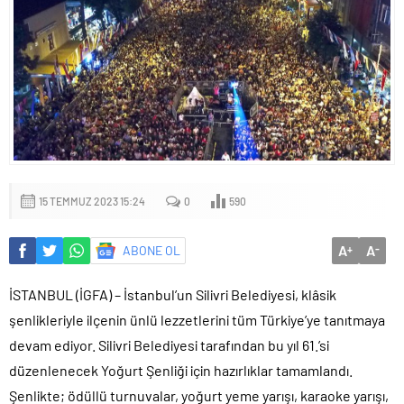
15 TEMMUZ 2023 15:24
0
590
A
A
ABONE OL
+
-
İSTANBUL (İGFA) – İstanbul’un Silivri Belediyesi, klâsik
şenlikleriyle ilçenin ünlü lezzetlerini tüm Türkiye’ye tanıtmaya
devam ediyor. Silivri Belediyesi tarafından bu yıl 61.’si
düzenlenecek Yoğurt Şenliği için hazırlıklar tamamlandı.
Şenlikte; ödüllü turnuvalar, yoğurt yeme yarışı, karaoke yarışı,