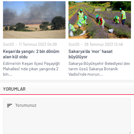
Son20
11 Temmuz 2023 04:09
Son20
28 Temmuz 2023 12:48
Keşan’da yangın: 2 bin dönüm
Sakarya’da ‘mor’ hasat
alan kül oldu
büyülüyor
Edirne'nin Keşan ilçesi Paşayiğit
Sakarya Büyükşehir Belediyesi dev
Mahallesi' nde çıkan yangında 2
tarım üssü Sakarya Botanik
bin...
Vadisi’nde morun...
YORUMLAR