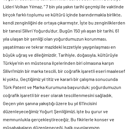
Lideri Volkan Yılmaz, “ 7 bin yıla yakın tarihi geçmişi ile vaktinde
birçok farklı toplumu ve kültürü içinde barındırmakla birlikte,
kendi zenginliğini de ortaya çıkarmıştır. İşte bu zenginliklerden
bir tanesi Silivri Yoğurdu’dur. Bugün 150 yılı aşan bir tarihi, 61
yıla ulaşan bir şenliği olan yoğurdumuzun korunması,
yaşatılması ve tekrar mazideki lezzetiyle yaygınlaşması en
büyük uğraş ve dileğimizdir. Tarihiyle, doğasıyla, kültürüyle
Türkiye’nin en müstesna ilçelerinden biri olmasına karşın
Silivri’mizin bir marka tescili, bir coğrafik işaretli eseri maalesef
ki yoktu. Geçtiğimiz yıl titiz ve kararlı bir çalışma sonucunda
Türk Patent ve Marka Kurumuna başvurduk; yoğurdumuzun
coğrafik işaretli bir eser olarak tescillenmesini sağladık.
Geçen yılın şanına yakıştığı üzere bu yıl 61’incisini
düzenleyeceğimiz Yoğurt Şenliğimizi, işte bu gurur ve
memnunlukla gerçekleştireceğiz. Bu fikirlerle konser ve
müsabakaların düzenleneceği, halk oyunlarımızın