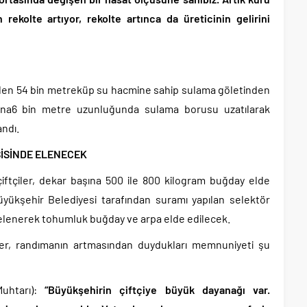
rekolte artıyor, rekolte artınca da üreticinin gelirini
ilen 54 bin metreküp su hacmine sahip sulama göletinden
nına6 bin metre uzunluğunda sulama borusu uzatılarak
andı.
SİSİNDE ELENECEK
iftçiler, dekar başına 500 ile 800 kilogram buğday elde
üyükşehir Belediyesi tarafından suramı yapılan selektör
 elenerek tohumluk buğday ve arpa elde edilecek.
ler, randımanın artmasından duydukları memnuniyeti şu
htarı):
“Büyükşehirin çiftçiye büyük dayanağı var.