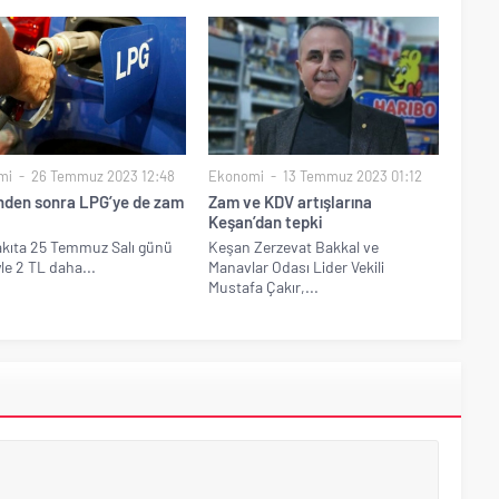
mi
26 Temmuz 2023 12:48
Ekonomi
13 Temmuz 2023 01:12
nden sonra LPG’ye de zam
Zam ve KDV artışlarına
Keşan’dan tepki
kıta 25 Temmuz Salı günü
Keşan Zerzevat Bakkal ve
yle 2 TL daha...
Manavlar Odası Lider Vekili
Mustafa Çakır,...