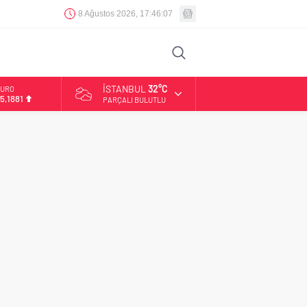
8 Ağustos 2026, 17:46:08
İSTANBUL
32°C
URO
5,1881
PARÇALI BULUTLU
LTIN
.660,55
İST
3.779,39
OLAR
7,7111