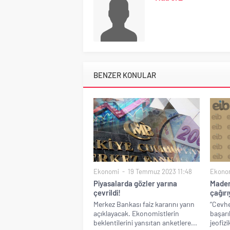
BENZER KONULAR
Ekonomi
19 Temmuz 2023 11:48
Ekono
Piyasalarda gözler yarına
Maden
çevrildi!
çağırı
Merkez Bankası faiz kararını yarın
“Cevhe
açıklayacak. Ekonomistlerin
başarıl
beklentilerini yansıtan anketlere...
jeofizi