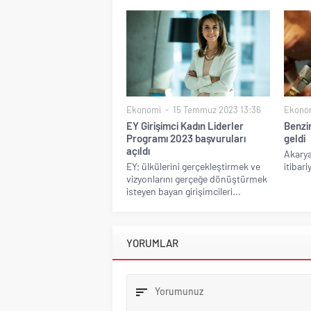
Ekonomi
15 Temmuz 2023 13:36
Ekono
EY Girişimci Kadın Liderler
Benzi
Programı 2023 başvuruları
geldi
açıldı
Akarya
EY; ülkülerini gerçekleştirmek ve
itibari
vizyonlarını gerçeğe dönüştürmek
isteyen bayan girişimcileri...
YORUMLAR