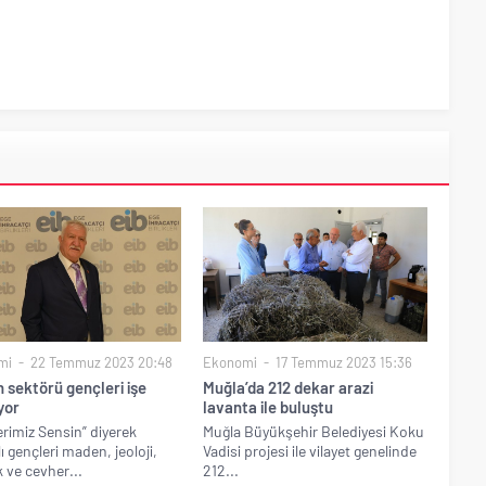
mi
22 Temmuz 2023 20:48
Ekonomi
17 Temmuz 2023 15:36
 sektörü gençleri işe
Muğla’da 212 dekar arazi
yor
lavanta ile buluştu
rimiz Sensin” diyerek
Muğla Büyükşehir Belediyesi Koku
ı gençleri maden, jeoloji,
Vadisi projesi ile vilayet genelinde
k ve cevher...
212...