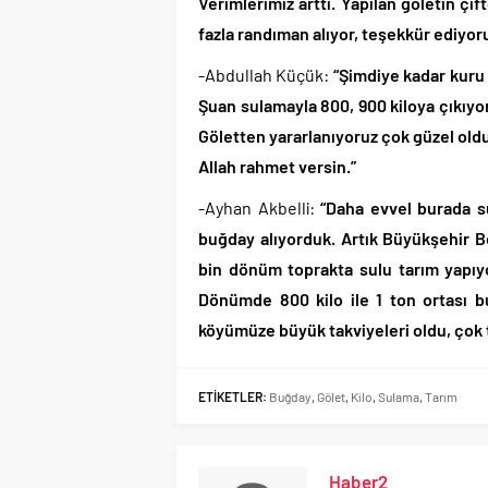
Verimlerimiz arttı. Yapılan göletin çi
fazla randıman alıyor, teşekkür ediyoru
-Abdullah Küçük:
“Şimdiye kadar kuru o
Şuan sulamayla 800, 900 kiloya çıkıyo
Göletten yararlanıyoruz çok güzel oldu
Allah rahmet versin.”
-Ayhan Akbelli:
“Daha evvel burada su
buğday alıyorduk. Artık Büyükşehir Be
bin dönüm toprakta sulu tarım yapıyor
Dönümde 800 kilo ile 1 ton ortası b
köyümüze büyük takviyeleri oldu, çok 
ETİKETLER:
Buğday
,
Gölet
,
Kilo
,
Sulama
,
Tarım
Haber2