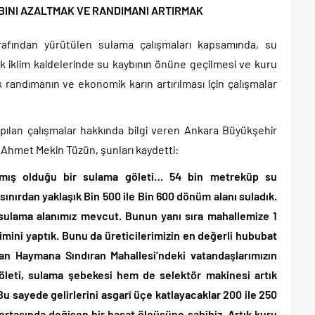
BINI AZALTMAK VE RANDIMANI ARTIRMAK
arafından yürütülen sulama çalışmaları kapsamında, su
rak iklim kaidelerinde su kaybının önüne geçilmesi ve kuru
k randımanın ve ekonomik karın artırılması için çalışmalar
pılan çalışmalar hakkında bilgi veren Ankara Büyükşehir
i Ahmet Mekin Tüzün, şunları kaydetti:
apmış olduğu bir sulama göleti… 54 bin metreküp su
ınırdan yaklaşık Bin 500 ile Bin 600 dönüm alanı suladık.
sulama alanımız mevcut. Bunun yanı sıra mahallemize 1
imini yaptık. Bunu da üreticilerimizin en değerli hububat
lan Haymana Sındıran Mahallesi’ndeki vatandaşlarımızın
leti, sulama şebekesi hem de selektör makinesi artık
Bu sayede gelirlerini asgarî üçe katlayacaklar 200 ile 250
o ortasında değişen bir hasat ölçüsüne sahibiz. Artık kuru