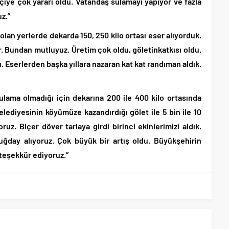
ftçiye çok yararı oldu. Vatandaş sulamayı yapıyor ve fazla
z.”
lan yerlerde dekarda 150, 250 kilo ortası eser alıyorduk.
r. Bundan mutluyuz. Üretim çok oldu, göletinkatkısı oldu.
. Eserlerden başka yıllara nazaran kat kat randıman aldık.
lama olmadığı için dekarına 200 ile 400 kilo ortasında
lediyesinin köyümüze kazandırdığı gölet ile 5 bin ile 10
uz. Biçer döver tarlaya girdi birinci ekinlerimizi aldık.
uğday alıyoruz. Çok büyük bir artış oldu. Büyükşehirin
teşekkür ediyoruz.”