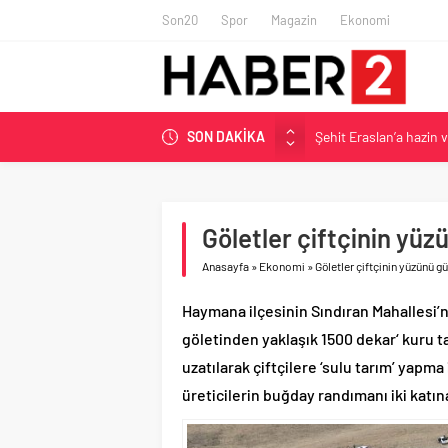
Son20
Spor
Magazin
Ekonomi
Şehit Eraslan’a hazin 
SON DAKİKA
Toprak Razgatlıoğlu Çe
Malatya’da Bakırcılar Ç
BAU Tıp’tan öğrencileri
Göletler çiftçinin yü
İzmit Belediyesi’nden 
Anasayfa
»
Ekonomi
»
Göletler çiftçinin yüzünü g
Haymana ilçesinin Sındıran Mahallesi’
göletinden yaklaşık 1500 dekar‘ kuru 
uzatılarak çiftçilere ‘sulu tarım’ yapm
üreticilerin buğday randımanı iki katına