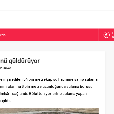
veda
E
kya’da ikinci oldu
5
arşısı’na ilk kazma
A
6
ne 500 bin liralık bilimsel destek
zünü güldürüyor
Tepeköy’de asfalt mesaisi
B
1
üldürüyor
D
4
ne inşa edilen 54 bin metreküp su hacmine sahip sulama
tarım’ alanına 6 bin metre uzunluğunda sulama borusu
a imkânı sağlandı. Göletten yerlerine sulama yapan
 çıktı.