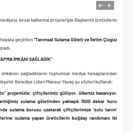
A
A
+
-
iyesi, kırsal kalkınma projeleriyle Başkentli üreticilerin
 hayata geçirilen
“Tarımsal Sulama Göleti ve İletim Çizgisi
şladı.
 YAPMA İMKÂNI SAĞLADIK’’
a imkânını sağladıklarını toplumsal medya hesaplarından
kşehir Belediye Lideri Mansur Yavaş şu sözleri kullandı:
ı” projemizle; çiftçilerimiz gülüyor, ülkemiz kazanıyor.
ettiğimiz sulama göletinden yaklaşık 1500 dekar ‘kuru
nda sulama borusu uzatarak çiftçilerimize ‘sulu tarım’
lerine sulama yapan üreticilerin buğday randımanı iki