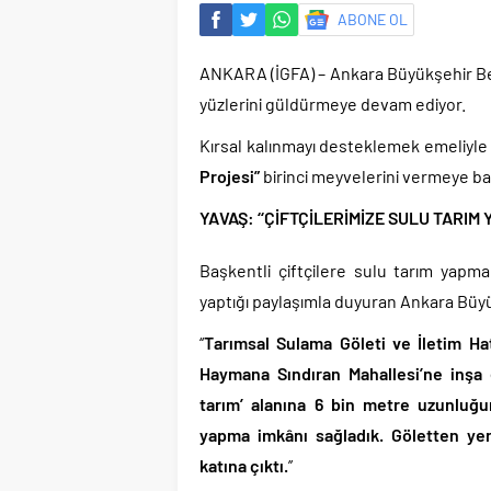
ABONE OL
ANKARA (İGFA) – Ankara Büyükşehir Beled
yüzlerini güldürmeye devam ediyor.
Kırsal kalınmayı desteklemek emeliyle
Projesi”
birinci meyvelerini vermeye ba
YAVAŞ: ‘‘ÇİFTÇİLERİMİZE SULU TARIM
Başkentli çiftçilere sulu tarım yapm
yaptığı paylaşımla duyuran Ankara Büyü
‘‘
Tarımsal Sulama Göleti ve İletim Hatt
Haymana Sındıran Mahallesi’ne inşa 
tarım’ alanına 6 bin metre uzunluğu
yapma imkânı sağladık. Göletten yer
katına çıktı.
’’