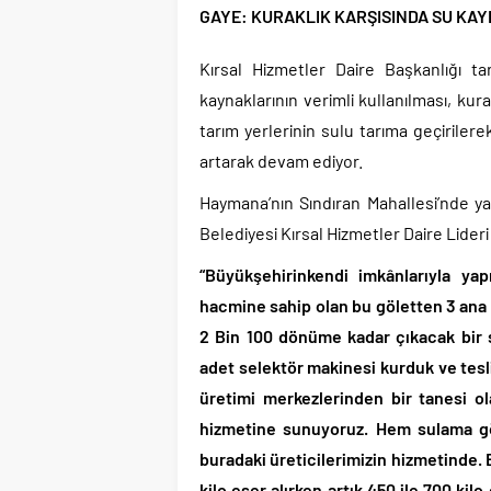
GAYE: KURAKLIK KARŞISINDA SU KAY
Kırsal Hizmetler Daire Başkanlığı t
kaynaklarının verimli kullanılması, ku
tarım yerlerinin sulu tarıma geçirilere
artarak devam ediyor.
Haymana’nın Sındıran Mahallesi’nde ya
Belediyesi Kırsal Hizmetler Daire Lider
“
Büyükşehirinkendi imkânlarıyla y
hacmine sahip olan bu göletten 3 ana s
2 Bin 100 dönüme kadar çıkacak bir 
adet selektör makinesi kurduk ve tesl
üretimi merkezlerinden bir tanesi o
hizmetine sunuyoruz. Hem sulama gö
buradaki üreticilerimizin hizmetinde. 
kilo eser alırken artık 450 ile 700 kil