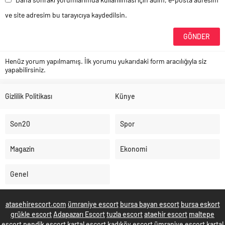
ve site adresim bu tarayıcıya kaydedilsin.
Henüz yorum yapılmamış. İlk yorumu yukarıdaki form aracılığıyla siz
yapabilirsiniz.
Gizlilik Politikası
Künye
Son20
Spor
Magazin
Ekonomi
Genel
atasehirescort.com
ümraniye escort
bursa bayan escort
bursa eskort
grükle escort
Adapazarı Escort
tuzla escort
ataehir escort
maltepe
escort
pendik escort
kartal escort
kadıköy escort
ümraniye escort
kartal