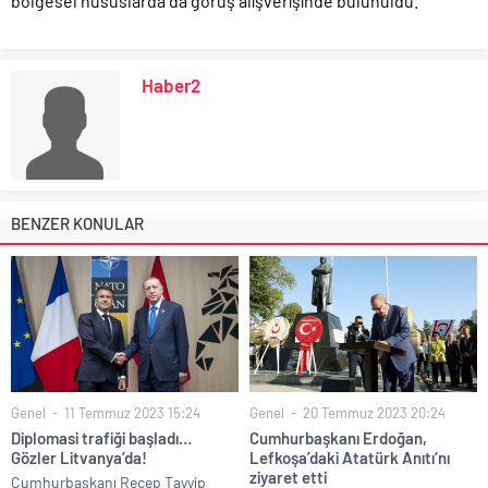
bölgesel hususlarda da görüş alışverişinde bulunuldu.
Haber2
BENZER KONULAR
Genel
11 Temmuz 2023 15:24
Genel
20 Temmuz 2023 20:24
Diplomasi trafiği başladı…
Cumhurbaşkanı Erdoğan,
Gözler Litvanya’da!
Lefkoşa’daki Atatürk Anıtı‘nı
ziyaret etti
Cumhurbaşkanı Recep Tayyip