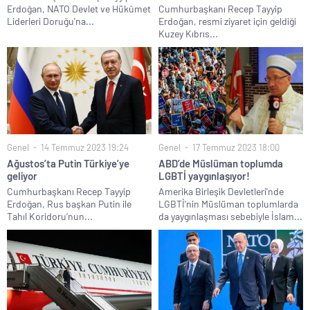
Erdoğan, NATO Devlet ve Hükûmet
Cumhurbaşkanı Recep Tayyip
Liderleri Doruğu'na...
Erdoğan, resmi ziyaret için geldiği
Kuzey Kıbrıs...
Genel
14 Temmuz 2023 19:24
Genel
17 Temmuz 2023 18:00
Ağustos’ta Putin Türkiye’ye
ABD’de Müslüman toplumda
geliyor
LGBTİ yaygınlaşıyor!
Cumhurbaşkanı Recep Tayyip
Amerika Birleşik Devletleri'nde
Erdoğan, Rus başkan Putin ile
LGBTİ'nin Müslüman toplumlarda
Tahıl Koridoru’nun...
da yaygınlaşması sebebiyle İslam...