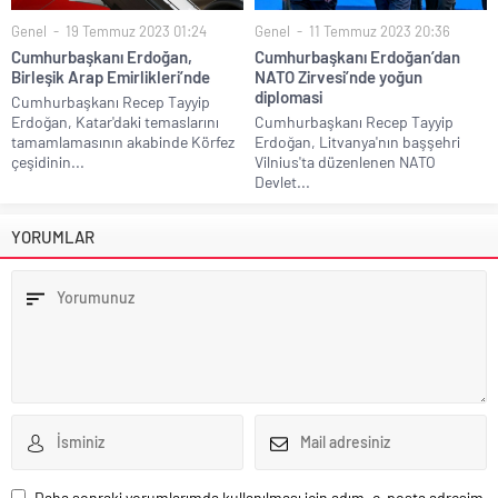
Genel
19 Temmuz 2023 01:24
Genel
11 Temmuz 2023 20:36
Cumhurbaşkanı Erdoğan,
Cumhurbaşkanı Erdoğan’dan
Birleşik Arap Emirlikleri’nde
NATO Zirvesi’nde yoğun
diplomasi
Cumhurbaşkanı Recep Tayyip
Erdoğan, Katar'daki temaslarını
Cumhurbaşkanı Recep Tayyip
tamamlamasının akabinde Körfez
Erdoğan, Litvanya'nın başşehri
çeşidinin...
Vilnius'ta düzenlenen NATO
Devlet...
YORUMLAR
Daha sonraki yorumlarımda kullanılması için adım, e-posta adresim