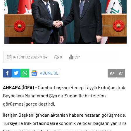
14 TEMMUZ 2023 17:24
0
597
A
A
ABONE OL
+
-
ANKARA (İGFA) –
Cumhurbaşkanı Recep Tayyip Erdoğan, Irak
Başbakanı Muhammed Şiya es-Sudani ile bir telefon
görüşmesi gerçekleştirdi.
İletişim Başkanlığı’ndan aktarılan habere nazaran görüşmede,
Türkiye ile Irak ortasındaki ekonomik ve ticari bağların yanı sıra