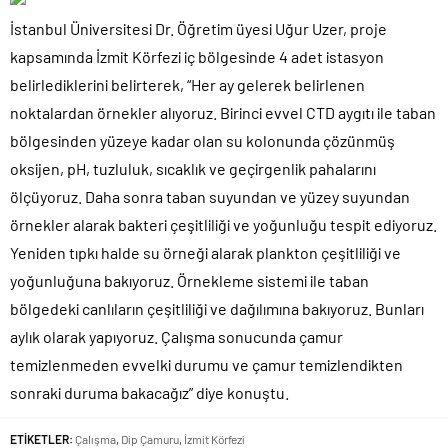
İstanbul Üniversitesi Dr. Öğretim üyesi Uğur Uzer, proje
kapsamında İzmit Körfezi iç bölgesinde 4 adet istasyon
belirlediklerini belirterek, “Her ay gelerek belirlenen
noktalardan örnekler alıyoruz. Birinci evvel CTD aygıtı ile taban
bölgesinden yüzeye kadar olan su kolonunda çözünmüş
oksijen, pH, tuzluluk, sıcaklık ve geçirgenlik pahalarını
ölçüyoruz. Daha sonra taban suyundan ve yüzey suyundan
örnekler alarak bakteri çeşitliliği ve yoğunluğu tespit ediyoruz.
Yeniden tıpkı halde su örneği alarak plankton çeşitliliği ve
yoğunluğuna bakıyoruz. Örnekleme sistemi ile taban
bölgedeki canlıların çeşitliliği ve dağılımına bakıyoruz. Bunları
aylık olarak yapıyoruz. Çalışma sonucunda çamur
temizlenmeden evvelki durumu ve çamur temizlendikten
sonraki duruma bakacağız” diye konuştu.
ETİKETLER:
Çalışma
,
Dip Çamuru
,
İzmit Körfezi