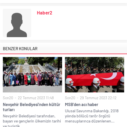
Haber2
BENZER KONULAR
Son20
22 Temmuz 2023 11:48
Son20
29 Temmuz 2023 22:12
Nevşehir Belediyesi’nden kültür
MSB’den acı haber
turları
Ulusal Savunma Bakanlığı, 2018
Nevşehir Belediyesi tarafından,
yılında bölücü terör örgütü
bayan ve gençlerin ülkemizin tarihi
mensuplarınca düzenlenen...
ve turistik...