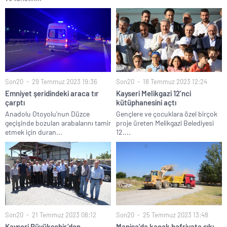
Son20
29 Temmuz 2023 19:36
Son20
18 Temmuz 2023 12:24
Emniyet şeridindeki araca tır
Kayseri Melikgazi 12’nci
çarptı
kütüphanesini açtı
Anadolu Otoyolu'nun Düzce
Gençlere ve çocuklara özel birçok
geçişinde bozulan arabalarını tamir
proje üreten Melikgazi Belediyesi
etmek için duran...
12....
Son20
21 Temmuz 2023 08:12
Son20
25 Temmuz 2023 13:48
Kayseri Büyükşehir’den
Manisa’da kaçak hafriyata sıkı