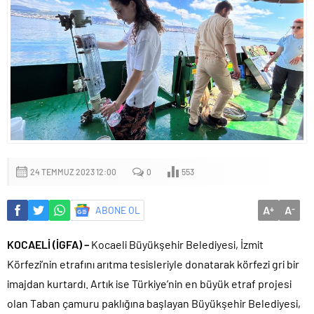
24 TEMMUZ 2023 12:00
0
553
A
A
ABONE OL
+
-
KOCAELİ (İGFA) –
Kocaeli Büyükşehir Belediyesi, İzmit
Körfezi’nin etrafını arıtma tesisleriyle donatarak körfezi gri bir
imajdan kurtardı. Artık ise Türkiye’nin en büyük etraf projesi
olan Taban çamuru paklığına başlayan Büyükşehir Belediyesi,