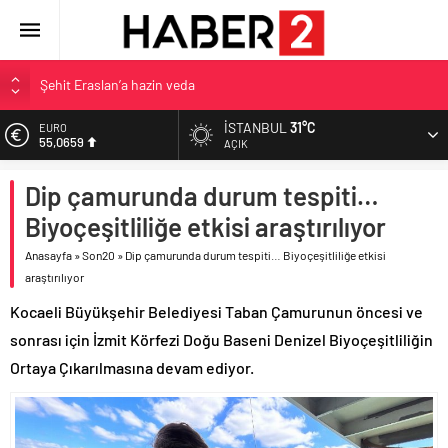
Şehit Eraslan’a hazin veda
Toprak Razgatlıoğlu Çekya’da ikinci oldu
İSTANBUL
31°C
EURO
55,0659
Malatya’da Bakırcılar Çarşısı’na ilk kazma
AÇIK
BAU Tıp’tan öğrencilerine 500 bin liralık bilimsel destek
ALTIN
Dip çamurunda durum tespiti…
6.521,17
İzmit Belediyesi’nden Tepeköy’de asfalt mesaisi
Biyoçeşitliliğe etkisi araştırılıyor
BİST
13.685,30
Anasayfa
»
Son20
»
Dip çamurunda durum tespiti… Biyoçeşitliliğe etkisi
araştırılıyor
DOLAR
47,5953
Kocaeli Büyükşehir Belediyesi Taban Çamurunun öncesi ve
sonrası için İzmit Körfezi Doğu Baseni Denizel Biyoçeşitliliğin
Ortaya Çıkarılmasına devam ediyor.