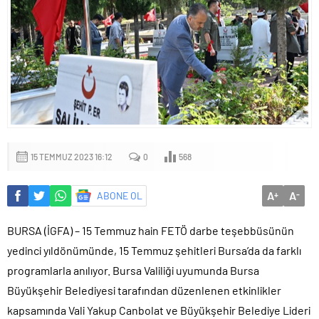
15 TEMMUZ 2023 16:12
0
568
A
A
ABONE OL
+
-
BURSA (İGFA) – 15 Temmuz hain FETÖ darbe teşebbüsünün
yedinci yıldönümünde, 15 Temmuz şehitleri Bursa’da da farklı
programlarla anılıyor. Bursa Valiliği uyumunda Bursa
Büyükşehir Belediyesi tarafından düzenlenen etkinlikler
kapsamında Vali Yakup Canbolat ve Büyükşehir Belediye Lideri