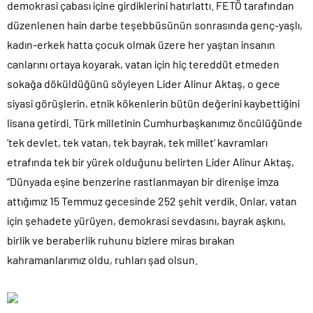
demokrasi çabası içine girdiklerini hatırlattı. FETÖ tarafından
düzenlenen hain darbe teşebbüsünün sonrasında genç-yaşlı,
kadın-erkek hatta çocuk olmak üzere her yaştan insanın
canlarını ortaya koyarak, vatan için hiç tereddüt etmeden
sokağa döküldüğünü söyleyen Lider Alinur Aktaş, o gece
siyasi görüşlerin, etnik kökenlerin bütün değerini kaybettiğini
lisana getirdi. Türk milletinin Cumhurbaşkanımız öncülüğünde
‘tek devlet, tek vatan, tek bayrak, tek millet’ kavramları
etrafında tek bir yürek olduğunu belirten Lider Alinur Aktaş,
“Dünyada eşine benzerine rastlanmayan bir direnişe imza
attığımız 15 Temmuz gecesinde 252 şehit verdik. Onlar, vatan
için şehadete yürüyen, demokrasi sevdasını, bayrak aşkını,
birlik ve beraberlik ruhunu bizlere miras bırakan
kahramanlarımız oldu, ruhları şad olsun.