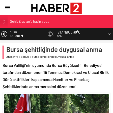
Şehit Eraslan’a hazin veda
Toprak Razgatlıoğlu Çekya’da ikinci oldu
İSTANBUL
30°C
EURO
55,1881
Malatya’da Bakırcılar Çarşısı’na ilk kazma
AÇIK
BAU Tıp’tan öğrencilerine 500 bin liralık bilimsel destek
ALTIN
Bursa şehitliğinde duygusal anma
6.660,55
İzmit Belediyesi’nden Tepeköy’de asfalt mesaisi
Anasayfa
»
Son20
»
Bursa şehitliğinde duygusal anma
BİST
13.779,39
Bursa Valiliği’nin uyumunda Bursa Büyükşehir Belediyesi
DOLAR
tarafından düzenlenen 15 Temmuz Demokrasi ve Ulusal Birlik
47,7111
Günü aktiflikleri kapsamında Hamitler ve Pınarbaşı
Şehitliklerinde anma merasimi düzenlendi.