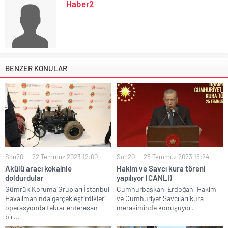
Haber2
BENZER KONULAR
Son20
22 Temmuz 2023 12:00
Son20
25 Temmuz 2023 16:24
Akülü aracı kokainle
Hakim ve Savcı kura töreni
doldurdular
yapılıyor (CANLI)
Gümrük Koruma Grupları İstanbul
Cumhurbaşkanı Erdoğan, Hakim
Havalimanında gerçekleştirdikleri
ve Cumhuriyet Savcıları kura
operasyonda tekrar enteresan
merasiminde konuşuyor.
bir...