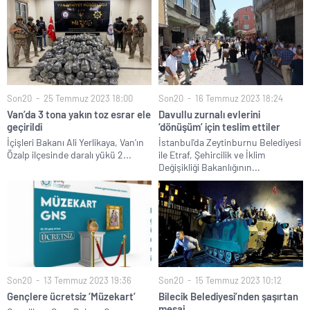
Son20
25 Temmuz 2023 18:00
Son20
16 Temmuz 2023 18:24
Van’da 3 tona yakın toz esrar ele
Davullu zurnalı evlerini
geçirildi
‘dönüşüm’ için teslim ettiler
İçişleri Bakanı Ali Yerlikaya, Van'ın
İstanbul'da Zeytinburnu Belediyesi
Özalp ilçesinde daralı yükü 2...
ile Etraf, Şehircilik ve İklim
Değişikliği Bakanlığının...
Son20
13 Temmuz 2023 19:36
Son20
15 Temmuz 2023 10:12
Gençlere ücretsiz ‘Müzekart’
Bilecik Belediyesi’nden şaşırtan
mesaj