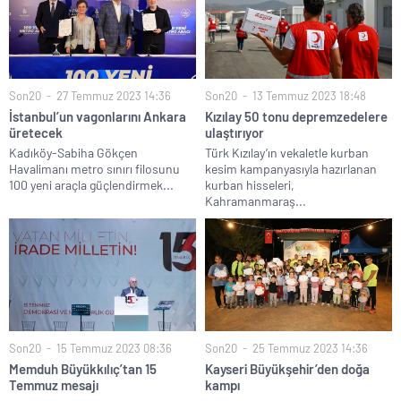
Son20
27 Temmuz 2023 14:36
Son20
13 Temmuz 2023 18:48
İstanbul’un vagonlarını Ankara
Kızılay 50 tonu depremzedelere
üretecek
ulaştırıyor
Kadıköy-Sabiha Gökçen
Türk Kızılay’ın vekaletle kurban
Havalimanı metro sınırı filosunu
kesim kampanyasıyla hazırlanan
100 yeni araçla güçlendirmek...
kurban hisseleri,
Kahramanmaraş...
Son20
15 Temmuz 2023 08:36
Son20
25 Temmuz 2023 14:36
Memduh Büyükkılıç’tan 15
Kayseri Büyükşehir’den doğa
Temmuz mesajı
kampı