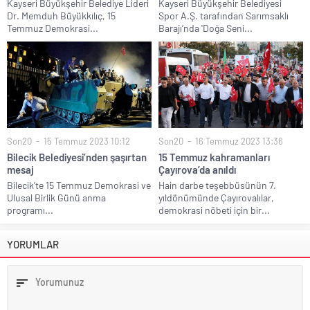
Kayseri Büyükşehir Belediye Lideri
Kayseri Büyükşehir Belediyesi
Dr. Memduh Büyükkılıç, 15
Spor A.Ş. tarafından Sarımsaklı
Temmuz Demokrasi...
Barajı’nda 'Doğa Seni...
Son20
15 Temmuz 2023 10:12
Son20
16 Temmuz 2023 13:36
Bilecik Belediyesi’nden şaşırtan
15 Temmuz kahramanları
mesaj
Çayırova’da anıldı
Bilecik’te 15 Temmuz Demokrasi ve
Hain darbe teşebbüsünün 7.
Ulusal Birlik Günü anma
yıldönümünde Çayırovalılar,
programı...
demokrasi nöbeti için bir...
YORUMLAR