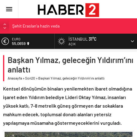
Şehit Eraslan’a hazin veda
Toprak Razgatlıoğlu Çekya’da ikinci oldu
İSTANBUL
31°C
EURO
55,0659
Malatya’da Bakırcılar Çarşısı’na ilk kazma
AÇIK
BAU Tıp’tan öğrencilerine 500 bin liralık bilimsel destek
ALTIN
Başkan Yılmaz, geleceğin Yıldırım’ını
6.521,17
İzmit Belediyesi’nden Tepeköy’de asfalt mesaisi
anlattı
BİST
13.685,30
Anasayfa
»
Son20
»
Başkan Yılmaz, geleceğin Yıldırım’ını anlattı
DOLAR
Kentsel dönüşümün binaları yenilemekten ibaret olmadığına
47,5953
işaret eden Yıldırım belediye Lideri Oktay Yılmaz, insanları
yüksek katlı, 7-8 metrelik güneş görmeyen dar sokaklara
mahkum edecek, toplumsal donatı alanları yetersiz
yapılaşmaya müsamaha göstermeyeceklerini vurguladı.