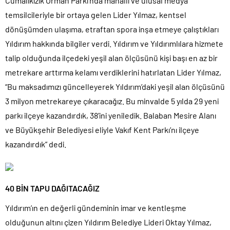
Cumalıkızık Orman Parkı’nda mahallî ve ulusal medya
temsilcileriyle bir ortaya gelen Lider Yılmaz, kentsel
dönüşümden ulaşıma, etraftan spora inşa etmeye çalıştıkları
Yıldırım hakkında bilgiler verdi. Yıldırım ve Yıldırımlılara hizmete
talip olduğunda ilçedeki yeşil alan ölçüsünü kişi başı en az bir
metrekare arttırma kelamı verdiklerini hatırlatan Lider Yılmaz,
“Bu maksadımızı güncelleyerek Yıldırım’daki yeşil alan ölçüsünü
3 milyon metrekareye çıkaracağız. Bu minvalde 5 yılda 29 yeni
parkı ilçeye kazandırdık, 38’ini yeniledik. Balaban Mesire Alanı
ve Büyükşehir Belediyesi eliyle Vakıf Kent Parkı’nı ilçeye
kazandırdık” dedi.
40 BİN TAPU DAĞITACAĞIZ
Yıldırım’ın en değerli gündeminin imar ve kentleşme
olduğunun altını çizen Yıldırım Belediye Lideri Oktay Yılmaz,