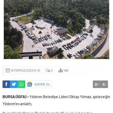
19 TEMMUZ 2023 14:12
0
485
A
A
ABONE OL
+
-
BURSA (İGFA) –
Yıldırım Belediye Lideri Oktay Yılmaz, geleceğin
Yıldırım’ını anlattı.