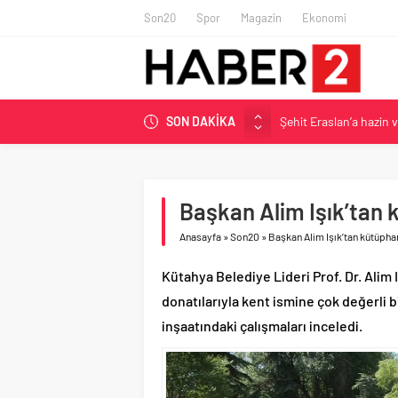
Son20
Spor
Magazin
Ekonomi
SON DAKİKA
Şehit Eraslan’a hazin 
Toprak Razgatlıoğlu Çe
Malatya’da Bakırcılar Ç
BAU Tıp’tan öğrencileri
Başkan Alim Işık’tan 
İzmit Belediyesi’nden 
Anasayfa
»
Son20
»
Başkan Alim Işık’tan kütüpha
Kütahya Belediye Lideri Prof. Dr. Alim 
donatılarıyla kent ismine çok değerli 
inşaatındaki çalışmaları inceledi.