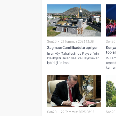
Son20
21 Temmuz 2023 13:36
Son20
Saçmacı Camii ibadete açılıyor
Konya
topla
Erenköy Mahallesi’nde Kayseri'nin
Melikgazi Belediyesi ve Hayırsever
15 Te
işbirliği ile imal...
teşebb
kahram
Son20
22 Temmuz 2023 08:12
Son20