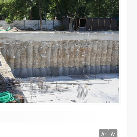
A
A
+
-