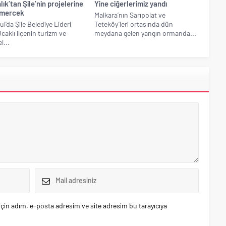
ık’tan Şile’nin projelerine
Yine ciğerlerimiz yandı
 mercek
Malkara’nın Sarıpolat ve
ul'da Şile Belediye Lideri
Teteköy’leri ortasında dün
Ocaklı ilçenin turizm ve
meydana gelen yangın ormanda...
l...
çin adım, e-posta adresim ve site adresim bu tarayıcıya