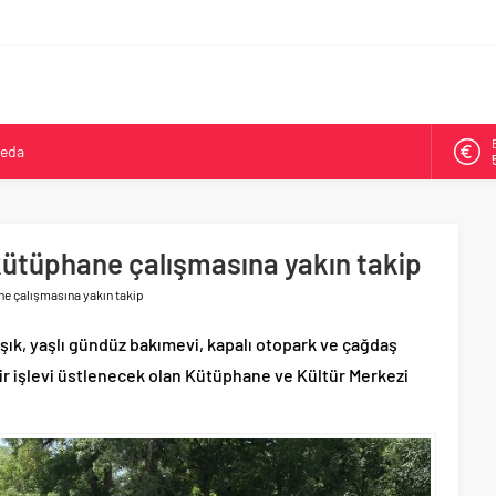
veda
kya’da ikinci oldu
arşısı’na ilk kazma
ne 500 bin liralık bilimsel destek
kütüphane çalışmasına yakın takip
Tepeköy’de asfalt mesaisi
ne çalışmasına yakın takip
Işık, yaşlı gündüz bakımevi, kapalı otopark ve çağdaş
bir işlevi üstlenecek olan Kütüphane ve Kültür Merkezi