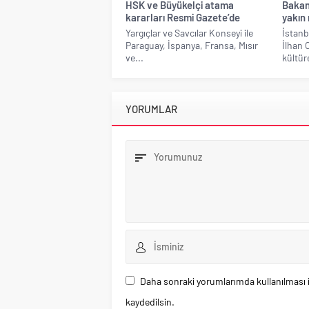
HSK ve Büyükelçi atama
Bakanl
kararları Resmi Gazete’de
yakın
Yargıçlar ve Savcılar Konseyi ile
İstanb
Paraguay, İspanya, Fransa, Mısır
İlhan 
ve...
kültüre
YORUMLAR
Daha sonraki yorumlarımda kullanılması i
kaydedilsin.