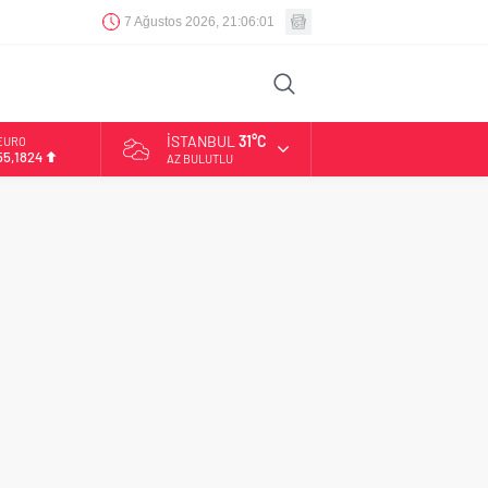
7 Ağustos 2026, 21:06:02
İSTANBUL
31°C
EURO
55,1824
AZ BULUTLU
ALTIN
6.662,10
BİST
13.779,39
DOLAR
47,6954