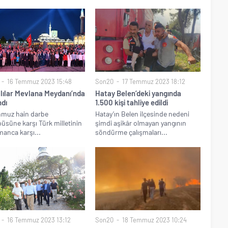
16 Temmuz 2023 15:48
Son20
17 Temmuz 2023 18:12
lılar Mevlana Meydanı’nda
Hatay Belen’deki yangında
ndı
1.500 kişi tahliye edildi
mmuz hain darbe
Hatay’ın Belen ilçesinde nedeni
üsüne karşı Türk milletinin
şimdi aşikâr olmayan yangının
anca karşı...
söndürme çalışmaları...
16 Temmuz 2023 13:12
Son20
18 Temmuz 2023 10:24