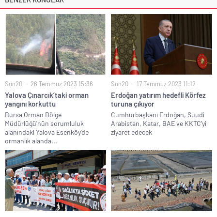
Son20
26 Temmuz 2023 15:36
Son20
17 Temmuz 2023 11:12
Yalova Çınarcık’taki orman
Erdoğan yatırım hedefli Körfez
yangını korkuttu
turuna çıkıyor
Bursa Orman Bölge
Cumhurbaşkanı Erdoğan, Suudi
Müdürlüğü'nün sorumluluk
Arabistan, Katar, BAE ve KKTC’yi
alanındaki Yalova Esenköy'de
ziyaret edecek
ormanlık alanda...