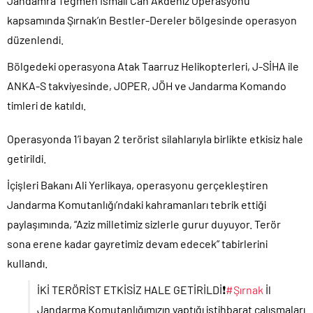
Jandamra Teğmen İsmail Can Akdeniz Operasyonu
kapsamında Şırnak’ın Bestler-Dereler bölgesinde operasyon
düzenlendi.
Bölgedeki operasyona Atak Taarruz Helikopterleri, J-SİHA ile
ANKA-S takviyesinde, JOPER, JÖH ve Jandarma Komando
timleri de katıldı.
Operasyonda 1’i bayan 2 terörist silahlarıyla birlikte etkisiz hale
getirildi.
İçişleri Bakanı Ali Yerlikaya, operasyonu gerçekleştiren
Jandarma Komutanlığı’ndaki kahramanları tebrik ettiği
paylaşımında, “Aziz milletimiz sizlerle gurur duyuyor. Terör
sona erene kadar gayretimiz devam edecek” tabirlerini
kullandı.
İKİ TERÖRİST ETKİSİZ HALE GETİRİLDİ❗️
#Şırnak
İl
Jandarma Komutanlığımızın yaptığı istihbarat çalışmaları