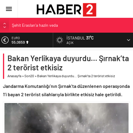
Şehit Eraslan’a hazin veda
Toprak Razgatlıoğlu Çekya’da ikinci oldu
İSTANBUL
31°C
Malatya’da Bakırcılar Çarşısı’na ilk kazma
EURO
55,0659
AÇIK
BAU Tıp’tan öğrencilerine 500 bin liralık bilimsel destek
ALTIN
Bakan Yerlikaya duyurdu… Şırnak’ta
İzmit Belediyesi’nden Tepeköy’de asfalt mesaisi
6.521,17
2 terörist etkisiz
BİST
13.685,30
Anasayfa
»
Son20
»
Bakan Yerlikaya duyurdu… Şırnak’ta 2 terörist etkisiz
DOLAR
Jandarma Komutanlığı’nın Şırnak’ta düzenlenen operasyonda
47,5953
1’i bayan 2 terörist silahlarıyla birlikte etkisiz hale getirildi.