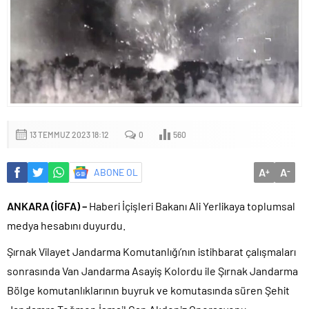
13 TEMMUZ 2023 18:12
0
560
A
A
ABONE OL
+
-
ANKARA (İGFA) –
Haberi İçişleri Bakanı Ali Yerlikaya toplumsal
medya hesabını duyurdu.
Şırnak Vilayet Jandarma Komutanlığı’nın istihbarat çalışmaları
sonrasında Van Jandarma Asayiş Kolordu ile Şırnak Jandarma
Bölge komutanlıklarının buyruk ve komutasında süren Şehit