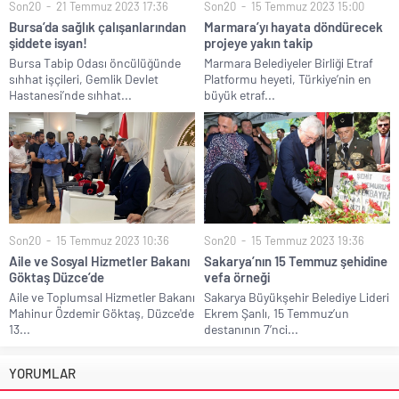
Son20
21 Temmuz 2023 17:36
Son20
15 Temmuz 2023 15:00
Bursa’da sağlık çalışanlarından
Marmara’yı hayata döndürecek
şiddete isyan!
projeye yakın takip
Bursa Tabip Odası öncülüğünde
Marmara Belediyeler Birliği Etraf
sıhhat işçileri, Gemlik Devlet
Platformu heyeti, Türkiye’nin en
Hastanesi’nde sıhhat...
büyük etraf...
Son20
15 Temmuz 2023 10:36
Son20
15 Temmuz 2023 19:36
Aile ve Sosyal Hizmetler Bakanı
Sakarya’nın 15 Temmuz şehidine
Göktaş Düzce’de
vefa örneği
Aile ve Toplumsal Hizmetler Bakanı
Sakarya Büyükşehir Belediye Lideri
Mahinur Özdemir Göktaş, Düzce'de
Ekrem Şanlı, 15 Temmuz’un
13...
destanının 7’nci...
YORUMLAR