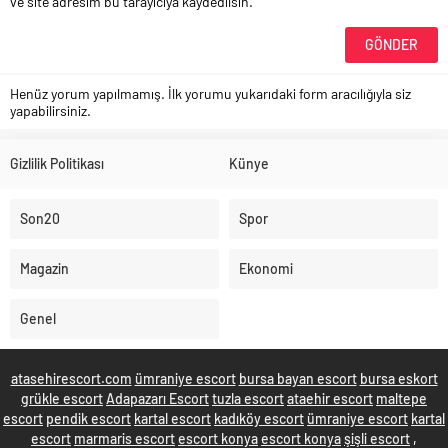
ve site adresim bu tarayıcıya kaydedilsin.
Henüz yorum yapılmamış. İlk yorumu yukarıdaki form aracılığıyla siz
yapabilirsiniz.
Gizlilik Politikası
Künye
Son20
Spor
Magazin
Ekonomi
Genel
atasehirescort.com
ümraniye escort
bursa bayan escort
bursa eskort
grükle escort
Adapazarı Escort
tuzla escort
ataehir escort
maltepe
escort
pendik escort
kartal escort
kadıköy escort
ümraniye escort
kartal
escort
marmaris escort
escort konya
escort konya
şişli escort
,