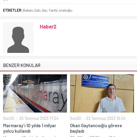
ETİKETLER:
Bakan
,
Çatı
,
Gar
,
Tarihi
,
Uraloğlu
Haber2
BENZER KONULAR
Son20
25 Temmuz 2023 17:24
Son20
22 Temmuz 2023 15:24
Marmaray’ı 10 yılda 1 milyar
Okan Gaytancıoğlu göreve
yolcu kullandı
başladı