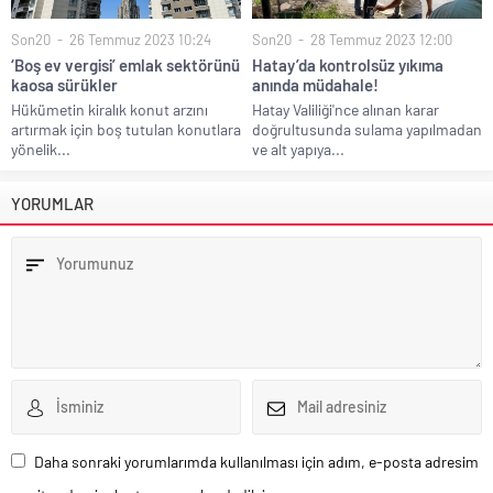
Son20
26 Temmuz 2023 10:24
Son20
28 Temmuz 2023 12:00
‘Boş ev vergisi’ emlak sektörünü
Hatay’da kontrolsüz yıkıma
kaosa sürükler
anında müdahale!
Hükümetin kiralık konut arzını
Hatay Valiliği'nce alınan karar
artırmak için boş tutulan konutlara
doğrultusunda sulama yapılmadan
yönelik...
ve alt yapıya...
YORUMLAR
Daha sonraki yorumlarımda kullanılması için adım, e-posta adresim