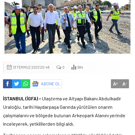
13 TEMMUZ 2023 20:48
0
664
A
A
ABONE OL
+
-
İSTANBUL (İGFA) –
Ulaştırma ve Altyapı Bakanı Abdulkadir
Uraloğlu, tarihi Haydarpaşa Garında yürütülen onarım
çalışmalarını ve bölgede bulunan Arkeopark Alanını yerinde
inceleyerek, yetkililerden bilgi aldı.