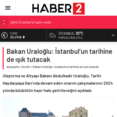
Şehit Eraslan’a hazin veda
Toprak Razgatlıoğlu Çekya’da ikinci oldu
İSTANBUL
30°C
EURO
55,0748
Malatya’da Bakırcılar Çarşısı’na ilk kazma
PARÇALI BULUTLU
BAU Tıp’tan öğrencilerine 500 bin liralık bilimsel destek
ALTIN
Bakan Uraloğlu: İstanbul’un tarihine
6.623,43
İzmit Belediyesi’nden Tepeköy’de asfalt mesaisi
de ışık tutacak
BİST
13.785,25
Anasayfa
»
Son20
»
Bakan Uraloğlu: İstanbul’un tarihine de ışık tutacak
DOLAR
Ulaştırma ve Altyapı Bakanı Abdulkadir Uraloğlu, Tarihi
47,7048
Haydarpaşa Garı’nda devam eden onarım çalışmalarının 2024
yılında büsbütün hazır hale getirileceğini açıkladı.