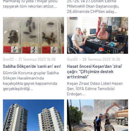
Marmaray 10 yılda 1 milyar yolcu
25.-26. ve 27.Dönem Edirne
taşıyarak tüm rekorları altüst...
Milletvekili Okan Gaytancıoğlu,
28.dönemde CHP’den aday...
Son20
21 Temmuz 2023 16:36
Son20
28 Temmuz 2023 10:36
Sabiha Gökçen’de ‘canlı arı’ avı!
Hasat öncesi Keşan’dan ‘zirai’
çağrı: “Çiftçimize destek
Gümrük Koruma gruplar Sabiha
arttırılmalı”
Gökçen Havalimanı’nda
kaçakçılıkla gayret kapsamında
Keşan Ziraat Odası Lideri Hasan
gerçekleştirdiği...
Şen, İGFA Edirne Temsilcisi
Erdoğan...