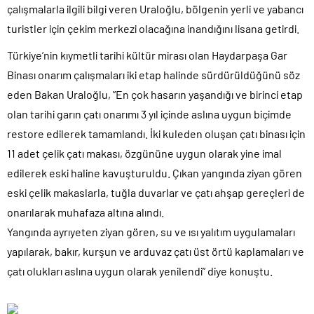
çalışmalarla ilgili bilgi veren Uraloğlu, bölgenin yerli ve yabancı
turistler için çekim merkezi olacağına inandığını lisana getirdi.
Türkiye’nin kıymetli tarihi kültür mirası olan Haydarpaşa Gar
Binası onarım çalışmaları iki etap halinde sürdürüldüğünü söz
eden Bakan Uraloğlu, ”En çok hasarın yaşandığı ve birinci etap
olan tarihi garın çatı onarımı 3 yıl içinde aslına uygun biçimde
restore edilerek tamamlandı. İki kuleden oluşan çatı binası için
11 adet çelik çatı makası, özgününe uygun olarak yine imal
edilerek eski haline kavuşturuldu. Çıkan yangında ziyan gören
eski çelik makaslarla, tuğla duvarlar ve çatı ahşap gereçleri de
onarılarak muhafaza altına alındı.
Yangında ayrıyeten ziyan gören, su ve ısı yalıtım uygulamaları
yapılarak, bakır, kurşun ve arduvaz çatı üst örtü kaplamaları ve
çatı olukları aslına uygun olarak yenilendi” diye konuştu.