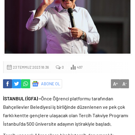
23 TEMMUZ 2023 18:36
0
497
A
A
ABONE OL
+
-
İSTANBUL (İGFA) –
Önce Öğrenci platformu tarafından
Bahçelievler Belediyesi iş birliğinde düzenlenen ve pek çok
farklı kentte gençlere ulaşacak olan Tercih Takviye Programı
İstanbul’da 500 üniversite adayının iştirakiyle başladı.