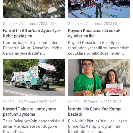
Son20
24 Temmuz 2023 10:12
Son20
22 Temmuz 2023 08:24
Fahrettin Altun’dan Ayasofya-i
Kayseri Kocasinan’da sokak
Kebir paylaşımı
oyunlarına ilgi
Cumhurbaşkanlığı İrtibat Lideri
Kayseri Kocasinan Belediyesi
Fahrettin Altun, Ayasofya-i Kebir
tarafından yaz tatili münasebetiyle
Camii’nin yine ibadete...
çocuklara yönelik düzenlenen...
Son20
20 Temmuz 2023 11:00
Son20
15 Temmuz 2023 13:48
Kayseri Talas’ta konteynere
İstanbul’da Çince Yaz Kampı
parfümlü yıkama
başladı
Talas Belediyesi’nin pandemi devri
Çin Kültür Merkezi'nin klasikleşen
ile birlikte hizmete sunduğu ve
Çince Yaz Kampı programının
Kayseri’de...
İstanbul’daki kısmı...