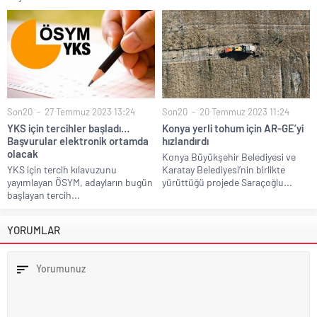
Son20
27 Temmuz 2023 13:24
Son20
20 Temmuz 2023 11:24
YKS için tercihler başladı…
Konya yerli tohum için AR-GE’yi
Başvurular elektronik ortamda
hızlandırdı
olacak
Konya Büyükşehir Belediyesi ve
YKS için tercih kılavuzunu
Karatay Belediyesi’nin birlikte
yayımlayan ÖSYM, adayların bugün
yürüttüğü projede Saraçoğlu...
başlayan tercih...
YORUMLAR