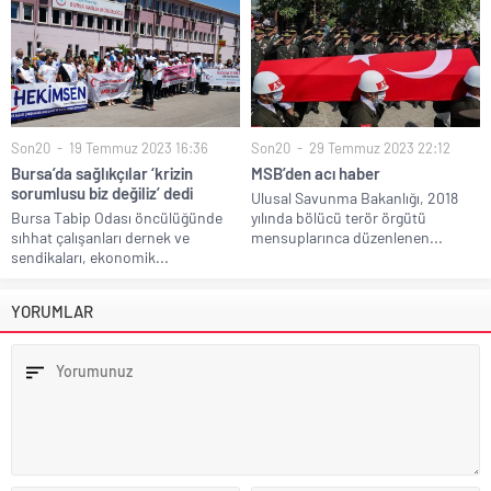
Son20
19 Temmuz 2023 16:36
Son20
29 Temmuz 2023 22:12
Bursa’da sağlıkçılar ‘krizin
MSB’den acı haber
sorumlusu biz değiliz’ dedi
Ulusal Savunma Bakanlığı, 2018
Bursa Tabip Odası öncülüğünde
yılında bölücü terör örgütü
sıhhat çalışanları dernek ve
mensuplarınca düzenlenen...
sendikaları, ekonomik...
YORUMLAR