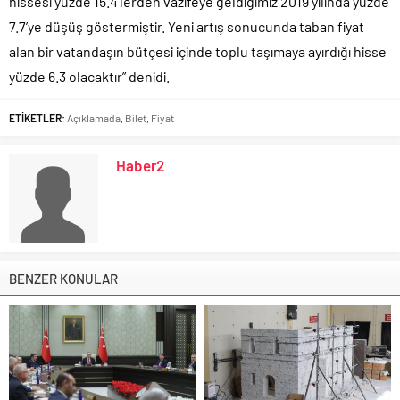
hissesi yüzde 15.4’lerden vazifeye geldiğimiz 2019 yılında yüzde
7.7’ye düşüş göstermiştir. Yeni artış sonucunda taban fiyat
alan bir vatandaşın bütçesi içinde toplu taşımaya ayırdığı hisse
yüzde 6.3 olacaktır” denidi.
ETİKETLER:
Açıklamada
,
Bilet
,
Fiyat
Haber2
BENZER KONULAR