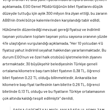
açıklamada, EGO Genel Müdürlüğünün bilet fiyatlarını düşük
düzeyde tuttuğu için aylık 300 milyon lira ziyan ettiği, bu zararın
ABB’nin öteki bütçe kalemlerinden karşılandığı tabir edildi.
Hükümetin düzenlediği mevzuat gereği fiyatsız ve indirimli
taşınan yolcuların toplam taşınan yolcu sayısına oranının yüzde
41’e ulaştığının vurgulandığı açıklamada, “Her 10 yolcudan 4’ü
fiyatsız yahut indirimli seyahat hakkından yararlanmaktadır. Bu
durum EGO’nun ve özel halk otobüsü işletmelerinin ziyanını
artırmaktadır. 30 büyükşehir belediyesinin Türkiye geneli
ortalama kilometre başı tam bilet fiyatının 0,38 TL, öğrenci
bilet fiyatının 0,22 TL olduğu bilinmektedir. Ankara’da ise
kilometre başı fiyat tarifesinin tam bilette 0,26 TL, öğrenci
biletinde 0,13 TL olduğu ve bu fiyatların Türkiye ortalamasının
çok altında kaldığı tespit edilmiştir” denildi.
BAŞKA ÇAREMİZ KALMADI: ANKARA’DA ULAŞIMA ZAM