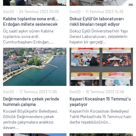
Son20
24 Temmuz 2023 20:00
Son20
11 Temmuz 2023 14:36
Kabine toplantısı sona erdi…
Dokuz Eylül’ün laboratuvarı
Erdoğan millete seslenecek
riskli binaları tespit ediyor
Üç saati aşkın süren Kabine
Dokuz Eylül Üniversitesi’nin Yapı
toplantısı sona erdi.
Gereci Laboratuvarı, zelzelelerin
Cumhurbaşkanı Erdoğan,...
hayatın bir gerçeği...
Son20
17 Temmuz 2023 11:00
Son20
16 Temmuz 2023 12:48
Değirmendere çekek yerinde
Kayseri Kocasinan 15 Temmuz’u
hummalı çalışma
yaşatıyor
Kocaeli Büyükşehir Belediyesi,
Kayseri'nin Kocasinan Belediyesi
Gölcük Değirmendere çekek
Tahlil Merkezi’nde 15 Temmuz hain
yerinde çalışmalara aralıksız
darbe teşebbüsünün...
devam...