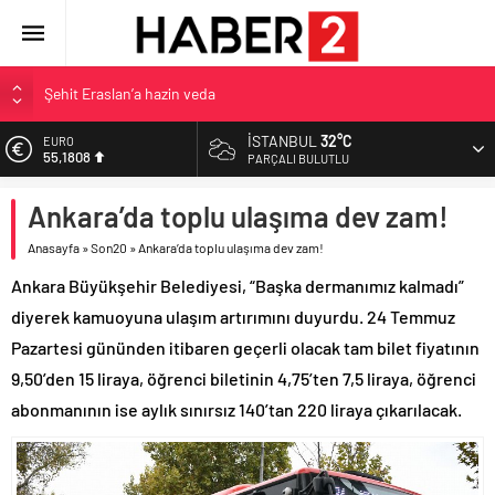
Şehit Eraslan’a hazin veda
Toprak Razgatlıoğlu Çekya’da ikinci oldu
İSTANBUL
32°C
EURO
55,1808
Malatya’da Bakırcılar Çarşısı’na ilk kazma
PARÇALI BULUTLU
BAU Tıp’tan öğrencilerine 500 bin liralık bilimsel destek
ALTIN
Ankara’da toplu ulaşıma dev zam!
6.662,82
İzmit Belediyesi’nden Tepeköy’de asfalt mesaisi
Anasayfa
»
Son20
»
Ankara’da toplu ulaşıma dev zam!
BİST
13.779,39
Ankara Büyükşehir Belediyesi, “Başka dermanımız kalmadı”
DOLAR
diyerek kamuoyuna ulaşım artırımını duyurdu. 24 Temmuz
47,6961
Pazartesi gününden itibaren geçerli olacak tam bilet fiyatının
9,50’den 15 liraya, öğrenci biletinin 4,75’ten 7,5 liraya, öğrenci
abonmanının ise aylık sınırsız 140’tan 220 liraya çıkarılacak.