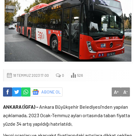
18 TEMMUZ 2023 17:00
0
526
A
A
ABONE OL
+
-
ANKARA (İGFA) –
Ankara Büyükşehir Belediyesi’nden yapılan
açıklamada, 2023 Ocak-Temmuz ayları ortasında taban fiyatta
yüzde 34 artış yapıldığı hatırlatıldı.
Vergi oranları ve akaryakıt fiyatlarındaki artışlara dikkat çekilen